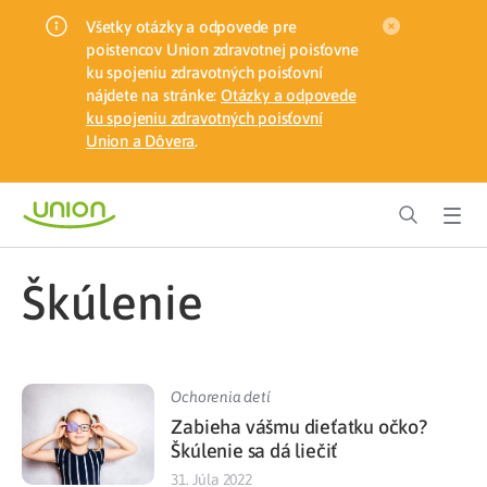
Všetky otázky a odpovede pre
poistencov Union zdravotnej poisťovne
ku spojeniu zdravotných poisťovní
nájdete na stránke:
Otázky a odpovede
ku spojeniu zdravotných poisťovní
Union a Dôvera
.
škúlenie
Ochorenia detí
Zabieha vášmu dieťatku očko?
Škúlenie sa dá liečiť
31. Júla 2022