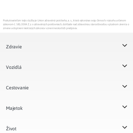
Poskytovateľom tejto služby je Union zdravotná poisťovňa, a. s., ktorá vykonáva svoju činnosť v rozsahu určenom
zákonom č. 581/2004 Z.z. o zdravotných poisťovniach, dohľade nad zdravotnou starostlivosťou v platnom znení a o
zmene a doplnení niektorých zákonov v znení neskorších predpisov.
Zdravie
Vozidlá​
Cestovanie
Majetok​
Život​