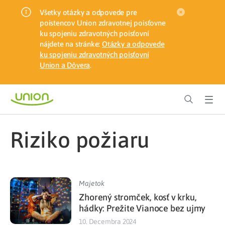
Všetky otázky a odpovede pre
poistencov Union zdravotnej poisťovne
ku spojeniu zdravotných poisťovní
nájdete na stránke:
Otázky a odpovede
ku spojeniu zdravotných poisťovní
Union a Dôvera
.
riziko požiaru
Majetok
Zhorený stromček, kosť v krku,
hádky: Prežite Vianoce bez ujmy
10. Decembra 2024