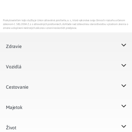
Poskytovateľom tejto služby je Union zdravotná poisťovňa, a. s., ktorá vykonáva svoju činnosť v rozsahu určenom
zákonom č. 581/2004 Z.z. o zdravotných poisťovniach, dohľade nad zdravotnou starostlivosťou v platnom znení a o
zmene a doplnení niektorých zákonov v znení neskorších predpisov.
Zdravie
Vozidlá​
Cestovanie
Majetok​
Život​