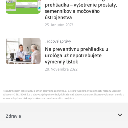
prehliadka – vyšetrenie prostaty,
semenníkov a močového
ústrojenstva
25. Januára 2023
Tlačové správy
Na preventívnu prehliadku u
urológa už nepotrebujete
výmenný lístok
28. Novembra 2022
Poskytovateľom tejto služby je Union zdravotná poisťovňa, a. s., ktorá vykonáva svoju činnosť v rozsahu určenom
zákonom č. 581/2004 Z.z. o zdravotných poisťovniach, dohľade nad zdravotnou starostlivosťou v platnom znení a o
zmene a doplnení niektorých zákonov v znení neskorších predpisov.
Zdravie