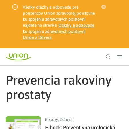
Všetky otázky a odpovede pre
poistencov Union zdravotnej poisťovne
ku spojeniu zdravotných poisťovní
nájdete na stránke:
Otázky a odpovede
ku spojeniu zdravotných poisťovní
Union a Dôvera
.
prevencia rakoviny
prostaty
Ebooky
,
Zdravie
E-book: Preventívna urologická