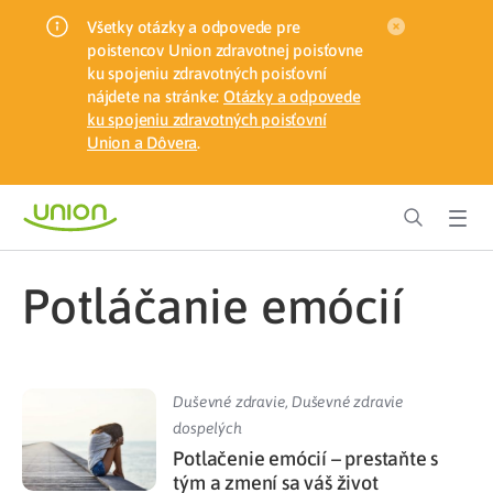
Všetky otázky a odpovede pre
poistencov Union zdravotnej poisťovne
ku spojeniu zdravotných poisťovní
nájdete na stránke:
Otázky a odpovede
ku spojeniu zdravotných poisťovní
Union a Dôvera
.
potláčanie emócií
Duševné zdravie
,
Duševné zdravie
dospelých
Potlačenie emócií – prestaňte s
tým a zmení sa váš život