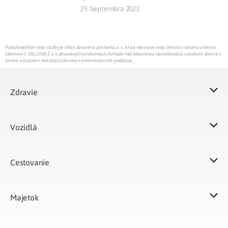
29. Septembra 2023
Poskytovateľom tejto služby je Union zdravotná poisťovňa, a. s., ktorá vykonáva svoju činnosť v rozsahu určenom
zákonom č. 581/2004 Z.z. o zdravotných poisťovniach, dohľade nad zdravotnou starostlivosťou v platnom znení a o
zmene a doplnení niektorých zákonov v znení neskorších predpisov.
Zdravie
Vozidlá​
Cestovanie
Majetok​