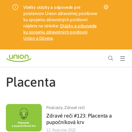
Všetky otázky a odpovede pre
poistencov Union zdravotnej poisťovne
ku spojeniu zdravotných poisťovní
nájdete na stránke:
Otázky a odpovede
ku spojeniu zdravotných poisťovní
Union a Dôvera
.
placenta
Podcasty
,
Zdravé reči
Zdravé reči #123: Placenta a
pupočníková krv
12. Augusta 2022