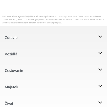
Poskytovateľom tejto služby je Union zdravotná poisťovňa, a. s., ktorá vykonáva svoju činnosť v rozsahu určenom
zákonom č. 581/2004 Z.z. o zdravotných poisťovniach, dohľade nad zdravotnou starostlivosťou v platnom znení a o
zmene a doplnení niektorých zákonov v znení neskorších predpisov.
Zdravie
Vozidlá​
Cestovanie
Majetok​
Život​