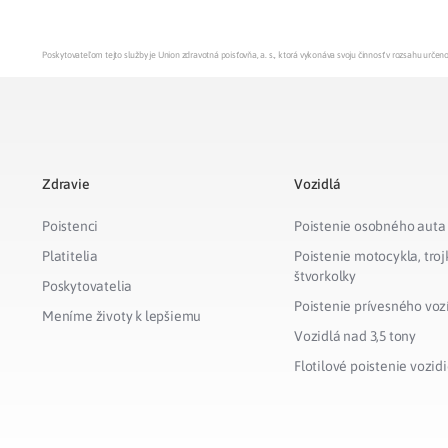
Poskytovateľom tejto služby je Union zdravotná poisťovňa, a. s., ktorá vykonáva svoju činnosť v rozsahu urč
Zdravie
Vozidlá
Poistenci
Poistenie osobného auta
Platitelia
Poistenie motocykla, troj
štvorkolky
Poskytovatelia
Poistenie prívesného voz
Meníme životy k lepšiemu
Vozidlá nad 3,5 tony
Flotilové poistenie vozidi