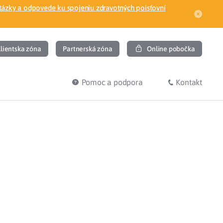
tázky a odpovede ku spojeniu zdravotných poisťovní
lientska zóna
Partnerská zóna
Online pobočka
Pomoc a podpora
Kontakt
DIŤ
HĽADÁM
ec
Overenie poistného vzťahu
Prihláška do zdravotnej poisťovne
osť
Zoznam dlžníkov
uvného lekára
Žiadosti a tlačivá