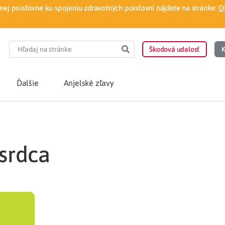
ej poisťovne ku spojeniu zdravotných poisťovní nájdete na stránke:
O
Škodová udalosť
K
Ďalšie
Anjelské zľavy
POTREBUJEM PORA
 srdca
Som nový poisten
otnej poisťovne
Vyhľadať lekára
á aplikácia
Kúpeľná starostliv
ovorodenca v pohodlí domova
Ošetrenie u nezml