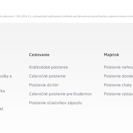
enom zákonom č. 581/2004 Z.z. o zdravotných poisťovniach, dohľade nad zdravotnou starostlivosťou v platnom znení a o z
Cestovanie
Majetok
Krátkodobé poistenie
Poistenie nehnu
kolky a
Celoročné poistenie
Poistenie domá
Poistenie do hôr
Poistenie chaty
íka
Celoročné poistenie pre študentov
Poistenie výsta
Poistenie účastníkov zájazdu
el