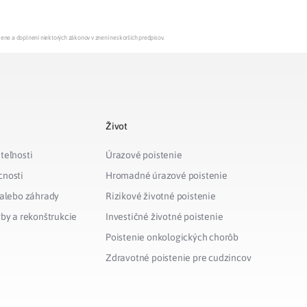
mene a doplnení niektorých zákonov v znení neskorších predpisov.
Život
teľnosti
Úrazové poistenie
cnosti
Hromadné úrazové poistenie
 alebo záhrady
Rizikové životné poistenie
vby a rekonštrukcie
Investičné životné poistenie
Poistenie onkologických chorôb
Zdravotné poistenie pre cudzincov