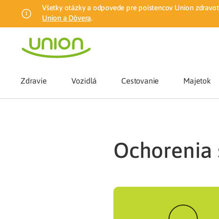
Všetky otázky a odpovede pre poistencov Union zdravotn
Union a Dôvera
.
Zdravie
Vozidlá
Cestovanie
Majetok
Benefity
ochorenia
Zmena zdrav
Union mobiln
Poistenie n