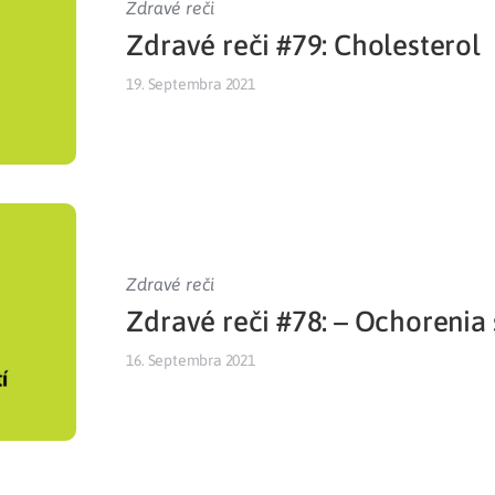
Zdravé reči
Zdravé reči #79: Cholesterol
Liečba v zahraničí
istenie pre cudzincov
19. Septembra 2021
Zdravé reči
Zdravé reči #78: – Ochorenia 
16. Septembra 2021