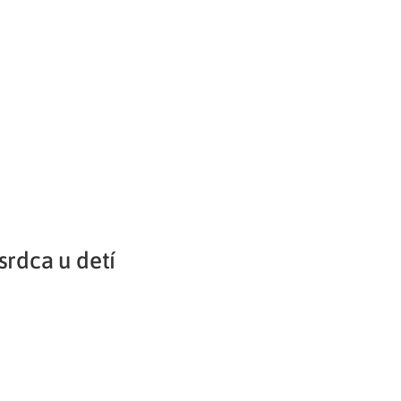
Potvrdenie o neevidovaní
pohľadávky
srdca u detí