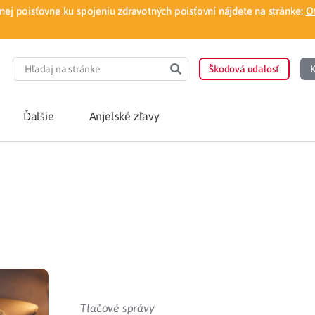
ej poisťovne ku spojeniu zdravotných poisťovní nájdete na stránke:
O
Škodová udalosť
K
Ďalšie
Anjelské zľavy
POTREBUJEM PORA
Som nový poisten
otnej poisťovne
Vyhľadať lekára
á aplikácia
Kúpeľná starostliv
ovorodenca v pohodlí domova
Ošetrenie u nezml
Tlačové správy