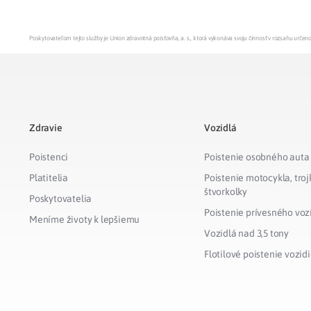
Poskytovateľom tejto služby je Union zdravotná poisťovňa, a. s., ktorá vykonáva svoju činnosť v rozsahu urč
Zdravie
Vozidlá
Poistenci
Poistenie osobného auta
Platitelia
Poistenie motocykla, troj
štvorkolky
Poskytovatelia
Poistenie prívesného voz
Meníme životy k lepšiemu
Vozidlá nad 3,5 tony
Flotilové poistenie vozidi