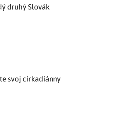
dý druhý Slovák
Potvrdenie o neevidovaní
pohľadávky
te svoj cirkadiánny