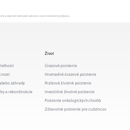
mene a doplnení niektorých zákonov v znení neskorších predpisov.
Život
teľnosti
Úrazové poistenie
cnosti
Hromadné úrazové poistenie
 alebo záhrady
Rizikové životné poistenie
vby a rekonštrukcie
Investičné životné poistenie
Poistenie onkologických chorôb
Zdravotné poistenie pre cudzincov