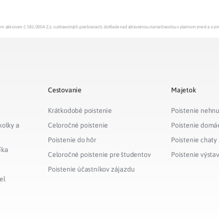
enom zákonom č. 581/2004 Z.z. o zdravotných poisťovniach, dohľade nad zdravotnou starostlivosťou v platnom znení a o z
Cestovanie
Majetok
Krátkodobé poistenie
Poistenie nehnu
kolky a
Celoročné poistenie
Poistenie domá
Poistenie do hôr
Poistenie chaty
íka
Celoročné poistenie pre študentov
Poistenie výsta
Poistenie účastníkov zájazdu
el