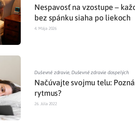
Nespavosť na vzostupe – kaž
Liečba v zahraničí
istenie pre cudzincov
bez spánku siaha po liekoch
4. Mája 2026
Duševné zdravie
,
Duševné zdravie dospelých
Načúvajte svojmu telu: Pozná
rytmus?
26. Júla 2022