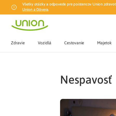
Všetky otázky a odpovede pre poistencov Union zdravotn
Union a Dôvera
.
Zdravie
Vozidlá
Cestovanie
Majetok
Benefity
nespavosť
Zmena zdrav
Union mobiln
Poistenie n