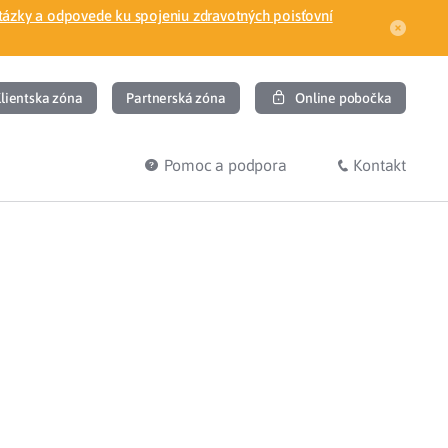
tázky a odpovede ku spojeniu zdravotných poisťovní
lientska zóna
Partnerská zóna
Online pobočka
Pomoc a podpora
Kontakt
DIŤ
HĽADÁM
ec
Overenie poistného vzťahu
Prihláška do zdravotnej poisťovne
osť
Zoznam dlžníkov
uvného lekára
Žiadosti a tlačivá