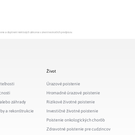
mene a doplnení niektorých zákonov v znení neskorších predpisov.
Život
teľnosti
Úrazové poistenie
cnosti
Hromadné úrazové poistenie
 alebo záhrady
Rizikové životné poistenie
vby a rekonštrukcie
Investičné životné poistenie
Poistenie onkologických chorôb
Zdravotné poistenie pre cudzincov