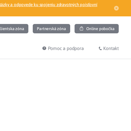
tázky a odpovede ku spojeniu zdravotných poisťovní
lientska zóna
Partnerská zóna
Online pobočka
Pomoc a podpora
Kontakt
DIŤ
HĽADÁM
ec
Overenie poistného vzťahu
Prihláška do zdravotnej poisťovne
osť
Zoznam dlžníkov
uvného lekára
Žiadosti a tlačivá