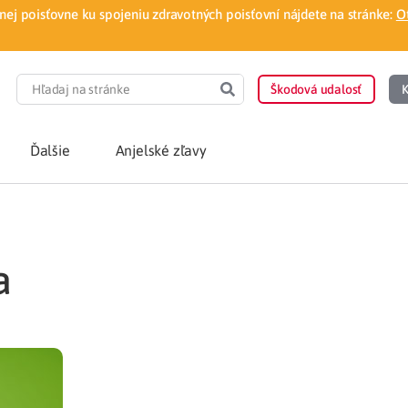
ej poisťovne ku spojeniu zdravotných poisťovní nájdete na stránke:
O
Škodová udalosť
K
Ďalšie
Anjelské zľavy
POTREBUJEM PORA
a
Som nový poisten
otnej poisťovne
Vyhľadať lekára
á aplikácia
Kúpeľná starostliv
ovorodenca v pohodlí domova
Ošetrenie u nezml