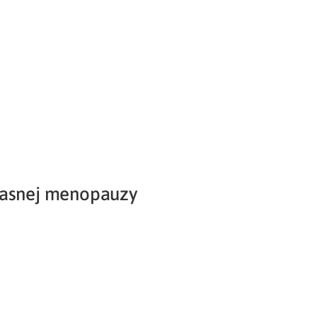
Potvrdenie o neevidovaní
pohľadávky
časnej menopauzy