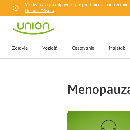
Všetky otázky a odpovede pre poistencov Union zdravotn
Union a Dôvera
.
Zdravie
Vozidlá
Cestovanie
Majetok
Benefity
menopauz
Zmena zdrav
Union mobiln
Poistenie n