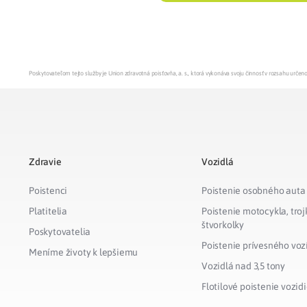
Poskytovateľom tejto služby je Union zdravotná poisťovňa, a. s., ktorá vykonáva svoju činnosť v rozsahu urč
Zdravie
Vozidlá
Poistenci
Poistenie osobného auta
Platitelia
Poistenie motocykla, troj
štvorkolky
Poskytovatelia
Poistenie prívesného voz
Meníme životy k lepšiemu
Vozidlá nad 3,5 tony
Flotilové poistenie vozidi