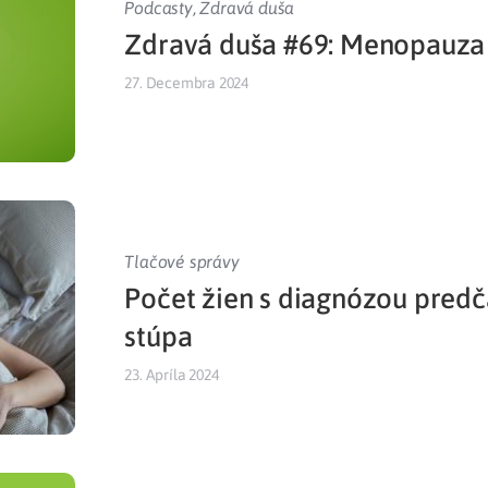
Podcasty
,
Zdravá duša
Zdravá duša #69: Menopauza
Liečba v zahraničí
istenie pre cudzincov
27. Decembra 2024
Tlačové správy
Počet žien s diagnózou pred
stúpa
23. Apríla 2024