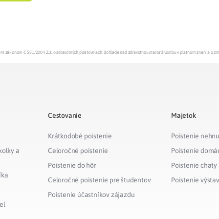
enom zákonom č. 581/2004 Z.z. o zdravotných poisťovniach, dohľade nad zdravotnou starostlivosťou v platnom znení a o z
Cestovanie
Majetok
Krátkodobé poistenie
Poistenie nehnu
kolky a
Celoročné poistenie
Poistenie domá
Poistenie do hôr
Poistenie chaty
íka
Celoročné poistenie pre študentov
Poistenie výsta
Poistenie účastníkov zájazdu
el