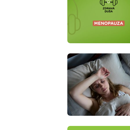
Zdravotné po
Prečo Union