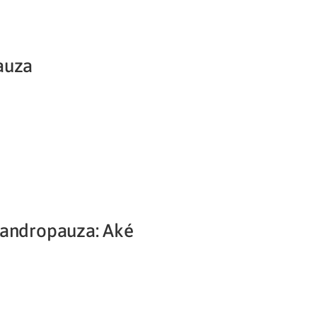
auza
 andropauza: Aké