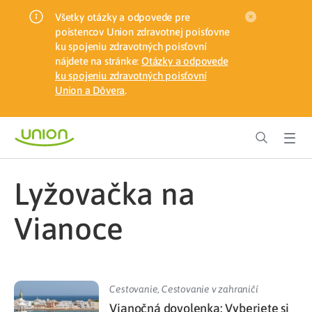
Všetky otázky a odpovede pre
poistencov Union zdravotnej poisťovne
ku spojeniu zdravotných poisťovní
nájdete na stránke:
Otázky a odpovede
ku spojeniu zdravotných poisťovní
Union a Dôvera
.
lyžovačka na
Vianoce
Cestovanie
,
Cestovanie v zahraničí
Vianočná dovolenka: Vyberiete si