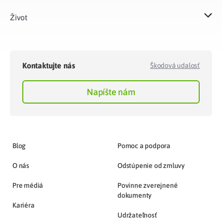
Život​
Kontaktujte nás
Škodová udalosť
Napíšte nám
Blog
Pomoc a podpora
O nás
Odstúpenie od zmluvy
Pre médiá
Povinne zverejnené
dokumenty
Kariéra
Udržateľnosť