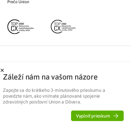
Prečo Union
Partnerská zóna
Ochrana osobných údajov
Záleží nám na vašom názore
Pre médiá
Cookies
Legislatíva
Zapojte sa do krátkeho 3-minutového prieskumu a
povedzte nám, ako vnímate plánované spojenie
zdravotných poisťovní Union a Dôvera.
Vyplniť prieskum