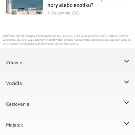
hory alebo exotiku?
7. Decembra 2023
Poskytovateľom tejto služby je Union zdravotná poisťovňa, a. s., ktorá vykonáva svoju činnosť v rozsahu určenom
zákonom č. 581/2004 Z.z. o zdravotných poisťovniach, dohľade nad zdravotnou starostlivosťou v platnom znení a o
zmene a doplnení niektorých zákonov v znení neskorších predpisov.
Zdravie
Vozidlá​
Cestovanie
Majetok​