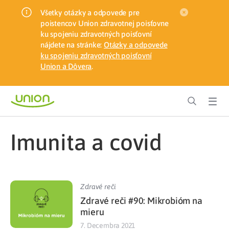
Všetky otázky a odpovede pre
poistencov Union zdravotnej poisťovne
ku spojeniu zdravotných poisťovní
nájdete na stránke:
Otázky a odpovede
ku spojeniu zdravotných poisťovní
Union a Dôvera
.
imunita a covid
Zdravé reči
Zdravé reči #90: Mikrobióm na
mieru
7. Decembra 2021