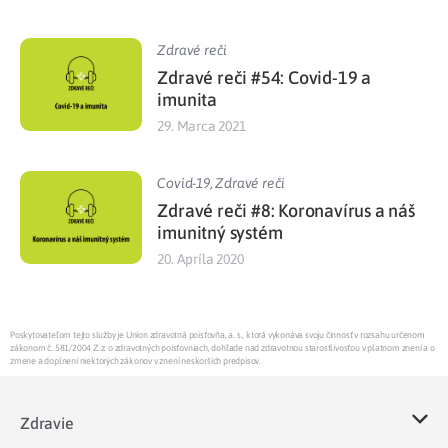
Zdravé reči
Zdravé reči #54: Covid-19 a
imunita
29. Marca 2021
Covid-19
,
Zdravé reči
Zdravé reči #8: Koronavírus a náš
imunitný systém
20. Apríla 2020
Poskytovateľom tejto služby je Union zdravotná poisťovňa, a. s., ktorá vykonáva svoju činnosť v rozsahu určenom
zákonom č. 581/2004 Z.z. o zdravotných poisťovniach, dohľade nad zdravotnou starostlivosťou v platnom znení a o
zmene a doplnení niektorých zákonov v znení neskorších predpisov.
Zdravie