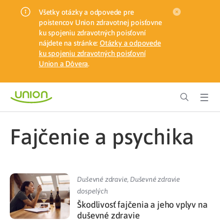
Všetky otázky a odpovede pre
poistencov Union zdravotnej poisťovne
ku spojeniu zdravotných poisťovní
nájdete na stránke:
Otázky a odpovede
ku spojeniu zdravotných poisťovní
Union a Dôvera
.
fajčenie a psychika
Duševné zdravie
,
Duševné zdravie
dospelých
Škodlivosť fajčenia a jeho vplyv na
duševné zdravie