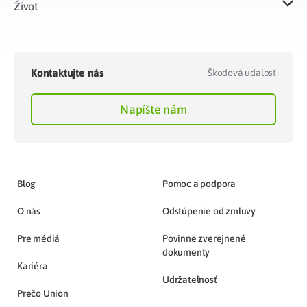
Život​
Kontaktujte nás
Škodová udalosť
Napíšte nám
Blog
Pomoc a podpora
O nás
Odstúpenie od zmluvy
Pre médiá
Povinne zverejnené
dokumenty
Kariéra
Udržateľnosť
Prečo Union