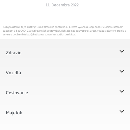
11. Decembra 2022
Poskytovateľom tejto služby je Union zdravotná poisťovňa, a. s., ktorá vykonáva svoju činnosť v rozsahu určenom
zákonom č. 581/2004 Z.z. o zdravotných poisťovniach, dohľade nad zdravotnou starostlivosťou v platnom znení a o
zmene a doplnení niektorých zákonov v znení neskorších predpisov.
Zdravie
Vozidlá​
Cestovanie
Majetok​