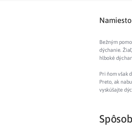
Namiesto 
Bežným pomocní
dýchanie. Žiaľ
hlboké dýchan
Pri ňom však d
Preto, ak nabu
vyskúšajte dýc
Spôsobu