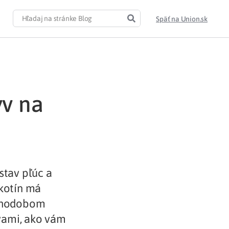
Späť na Union.sk
yv na
stav pľúc a
ikotín má
 dlhodobom
ovami, ako vám