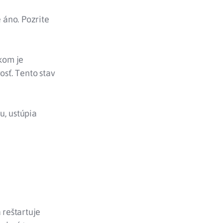
 áno. Pozrite
dkom je
osť. Tento stav
vu, ustúpia
 reštartuje