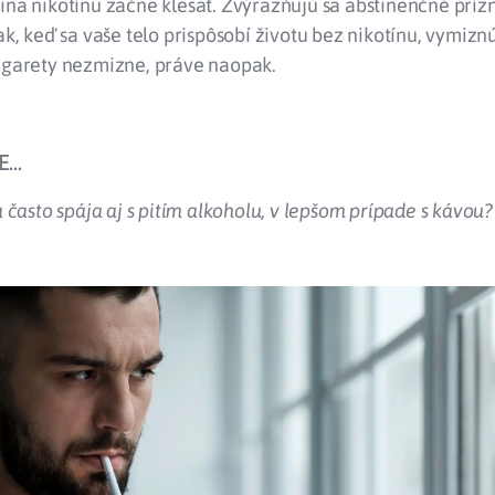
ina nikotínu začne klesať. Zvýrazňujú sa abstinenčné prízn
šak, keď sa vaše telo prispôsobí životu bez nikotínu, vymiznú
cigarety nezmizne, práve naopak.
...
 často spája aj s pitím alkoholu, v lepšom prípade s kávou?