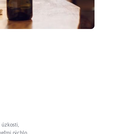
 úzkosti,
 veľmi rýchlo