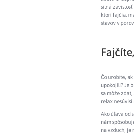
silná závislos
ktorí fajčia, 
stavov v porov
Fajčíte
Čo urobíte, ak
upokojili? Je 
sa môže zdať,
relax nesúvisí
Ako
úľava od s
nám spôsobuje 
na vzduch, je 