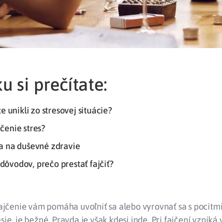
u si prečítate:
te unikli zo stresovej situácie?
čenie stres?
ia na duševné zdravie
ôvodov, prečo prestať fajčiť?
 fajčenie vám pomáha uvoľniť sa alebo vyrovnať sa s pocitmi
sie, je bežné. Pravda je však kdesi inde. Pri fajčení vzniká