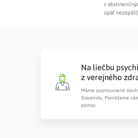
v abstinenčnýc
opäť nezapáli)
Na liečbu psych
z verejného zdr
Máme zazmluvnené stovky 
Slovensku. Pomôžeme vám 
pomoc.