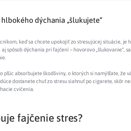
hlbokého dýchania „šlukujete“
kom, keď sa chcete upokojiť zo stresujúcej situácie, je 
, aj spôsob dýchania pri fajčení – hovorovo „šlukovanie“, 
ie.
o pľúc absorbujete škodliviny, o ktorých si namýšľate, že v
dúce dostanete chuť zo stresu siahnuť po cigarete, skôr než
hacie cvičenia.
je fajčenie stres?