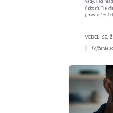
vždy, keď hlad
úzkosť). Tie v
po vyfajčení 
VEDELI SE, ŽE
Fajčenie sa