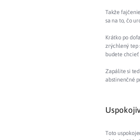
Takže fajčeni
sa na to, čo ur
Krátko po dofa
zrýchlený tep 
budete chcieť 
Zapálite si ted
abstinenčné pr
Uspokojiv
Toto uspokojen