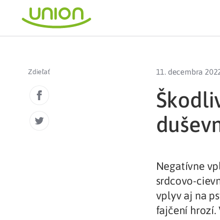
11. decembra 202
Zdieľať
Škodli
duševn
Negatívne vpl
srdcovo-cievn
vplyv aj na p
fajčení hrozí