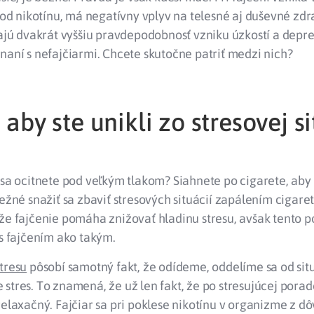
ť od nikotínu, má negatívny vplyv na telesné aj duševné zdra
majú dvakrát vyššiu pravdepodobnosť vzniku úzkostí a depr
naní s nefajčiarmi. Chcete skutočne patriť medzi nich?
, aby ste unikli zo stresovej s
 sa ocitnete pod veľkým tlakom? Siahnete po cigarete, aby 
bežné snažiť sa zbaviť stresových situácií zapálením cigar
 že fajčenie pomáha znižovať hladinu stresu, avšak tento 
 s fajčením ako takým.
tresu
pôsobí samotný fakt, že odídeme, oddelíme sa od situ
stres. To znamená, že už len fakt, že po stresujúcej pora
relaxačný. Fajčiar sa pri poklese nikotínu v organizme z dô