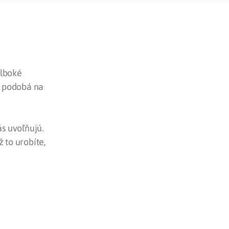
hlboké
sa podobá na
ás uvoľňujú.
 to urobíte,