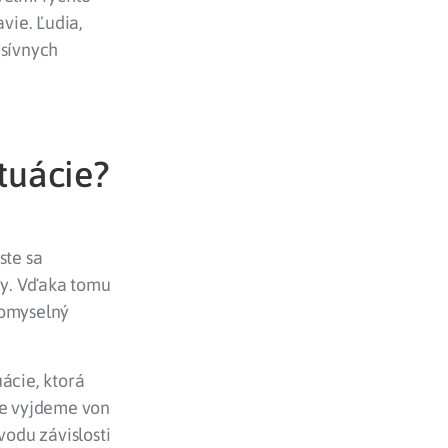
vie. Ľudia,
esívnych
ituácie?
ste sa
ety. Vďaka tomu
pomyselný
ácie, ktorá
de vyjdeme von
vodu závislosti