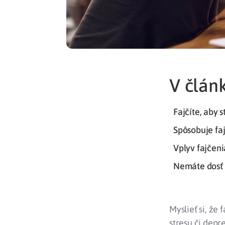
V článk
Fajčíte, aby s
Spôsobuje faj
Vplyv fajčen
Nemáte dosť d
Myslieť si, že
stresu či depre