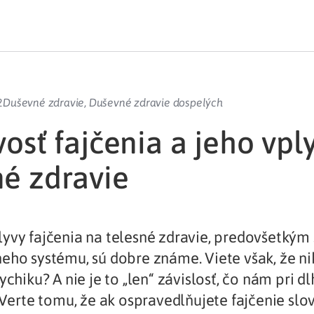
2
Duševné zdravie
,
Duševné zdravie dospelých
vosť fajčenia a jeho vpl
é zdravie
yvy fajčenia na telesné zdravie, predovšetkým 
eho systému, sú dobre známe. Viete však, že n
sychiku? A nie je to „len“ závislosť, čo nám pri
. Verte tomu, že ak ospravedlňujete fajčenie sl