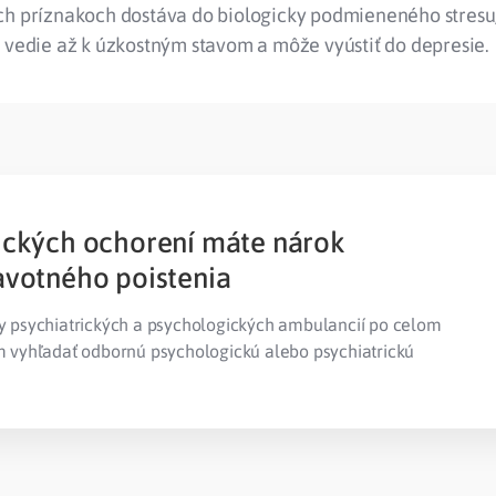
h príznakoch dostáva do biologicky podmieneného stresu, 
 vedie až k úzkostným stavom a môže vyústiť do depresie.
ických ochorení máte nárok
avotného poistenia
psychiatrických a psychologických ambulancií po celom
vyhľadať odbornú psychologickú alebo psychiatrickú