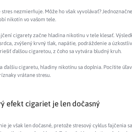
e stres nezmierňuje. Môže ho však vyvolávať? Jednoznačne
obí nikotín vo vašom tele.
jčení cigarety začne hladina nikotínu v tele klesať. Výsle
srdca, zvýšený krvný tlak, napätie, podráždenie a úzkostliv
riešiť ďalšou cigaretou, z čoho sa vytvára bludný kruh.
a ďalšiu cigaretu, hladiny nikotínu sa doplnia. Pocítite úľa
íznaky vrátane stresu.
ý efekt cigariet je len dočasný
ie je však len dočasné, pretože stresový cyklus fajčenia sa