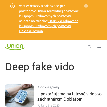
Všetky otázky a odpovede pre
poistencov Union zdravotnej poisťovne
ku spojeniu zdravotných poisťovní
nájdete na stránke:
Otázky a odpovede
ku spojeniu zdravotných poisťovní
Union a Dôvera
.
deep fake vido
Tlačové správy
Upozorňujeme na falošné video so
záchranárom Dobiášom
7. Januára 2025