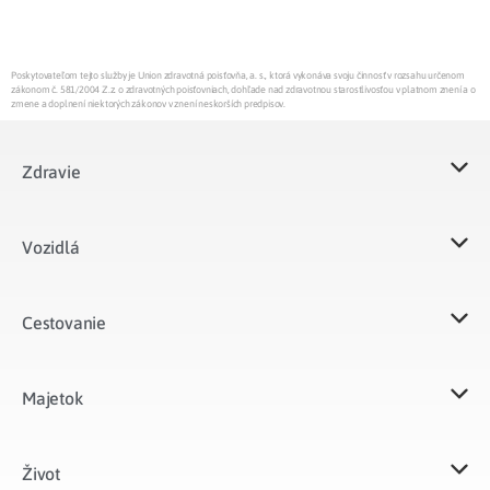
Poskytovateľom tejto služby je Union zdravotná poisťovňa, a. s., ktorá vykonáva svoju činnosť v rozsahu určenom
zákonom č. 581/2004 Z.z. o zdravotných poisťovniach, dohľade nad zdravotnou starostlivosťou v platnom znení a o
zmene a doplnení niektorých zákonov v znení neskorších predpisov.
Zdravie
Vozidlá​
Cestovanie
Majetok​
Život​