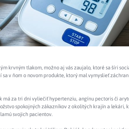
kým krvným tlakom, možno aj vás zaujalo, ktoré sa šíri soc
í sa v ňom o novom produkte, ktorý mal vymyslieť záchran
.
 má za tri dni vyliečiť hypertenziu, angínu pectoris či ary
stvo spokojných zákazníkov z okolitých krajín a lekári, k
klamú svojich pacientov.