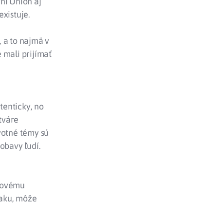
ni Union aj
xistuje.
 a to najmä v
 mali prijímať
tenticky, no
tváre
votné témy sú
obavy ľudí.
ikovému
laku, môže