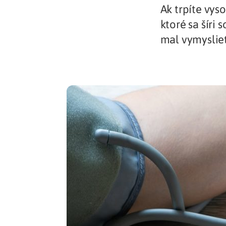
Ak trpíte vys
Zdravotné po
ktoré sa šíri
mal vymyslieť
Prečo Union