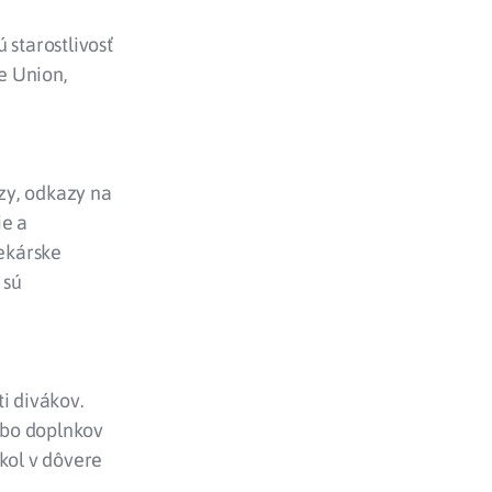
 starostlivosť
e Union,
zy, odkazy na
ie a
ekárske
 sú
i divákov.
ebo doplnkov
zkol v dôvere