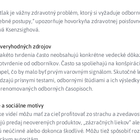
tlak je vážny zdravotný problém, ktorý si vyžaduje odbornú
čebné postupy,“ upozorňuje hovorkyňa zdravotnej poisťovn
á Ksenzsighová.
ôveryhodných zdrojov
 takéto tvrdenia často neobsahujú konkrétne vedecké dôka
otvrdenie od odborníkov. Často sa spoliehajú na konšpirác
pel, čo by malo byť prvým varovným signálom. Skutočné l
zajú prísnymi testami, odbornými štúdiami a ich výsledky
 renomovaných odborných časopisoch.
 a sociálne motívy
e videí môžu mať za cieľ profitovať zo strachu a zvedavost
jú predaj neoverených produktov, „zázračných liekov“ al
sú neúčinné alebo dokonca škodlivé. Môžu tiež spôsobiť ro
íckym autoritám.