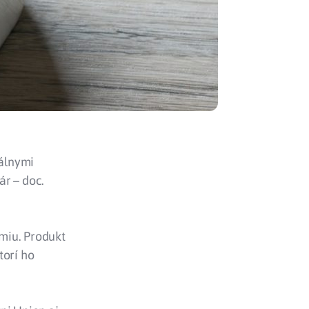
iálnymi
ár – doc.
tmiu. Produkt
torí ho