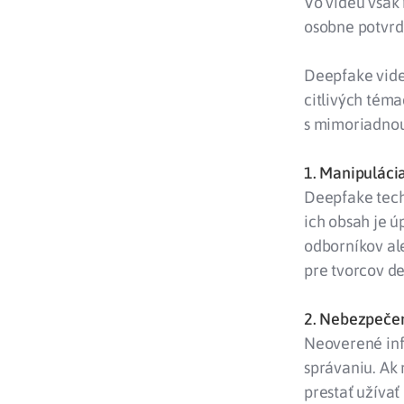
Vo videu však 
osobne potvrdi
Deepfake videá
citlivých téma
s mimoriadnou 
1. Manipulácia
Deepfake tech
ich obsah je 
odborníkov ale
pre tvorcov de
2. Nebezpečen
Neoverené inf
správaniu. Ak 
prestať užívať