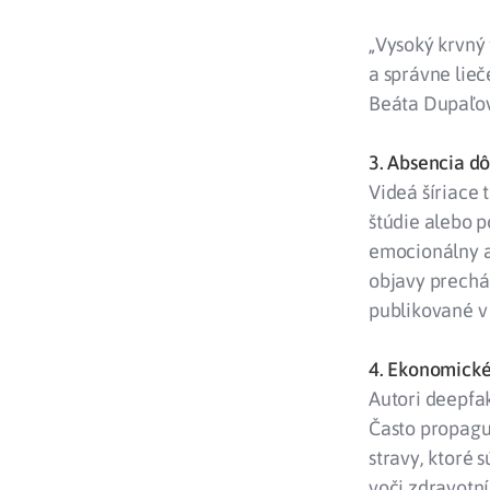
„Vysoký krvný 
a správne lie
Beáta Dupaľov
3. Absencia d
Videá šíriace
štúdie alebo p
emocionálny a
objavy prechád
publikované v
4. Ekonomické
Autori deepfak
Často propagu
stravy, ktoré 
voči zdravotn