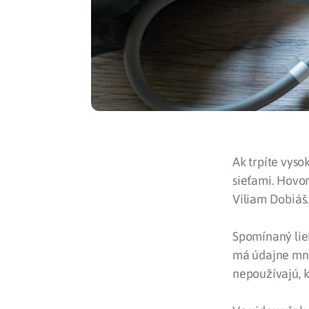
Ak trpíte vyso
sieťami. Hovor
Viliam Dobiáš
Spomínaný liek
má údajne množ
nepoužívajú, 