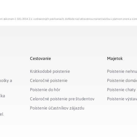
Liečba v zahraničí
istenie pre cudzincov
enom zákonom č. 581/2004 Z.z. o zdravotných poisťovniach, dohľade nad zdravotnou starostlivosťou v platnom znení a o z
Cestovanie
Majetok
Krátkodobé poistenie
Poistenie nehnu
kolky a
Celoročné poistenie
Poistenie domá
Poistenie do hôr
Poistenie chaty
íka
Celoročné poistenie pre študentov
Poistenie výsta
Poistenie účastníkov zájazdu
el