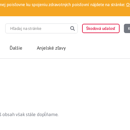
ej poisťovne ku spojeniu zdravotných poisťovní nájdete na stránke:
O
Škodová udalosť
K
Ďalšie
Anjelské zľavy
POTREBUJEM PORA
Som nový poisten
otnej poisťovne
Vyhľadať lekára
á aplikácia
Kúpeľná starostliv
áš obsah však stále dopĺňame.
ovorodenca v pohodlí domova
Ošetrenie u nezml