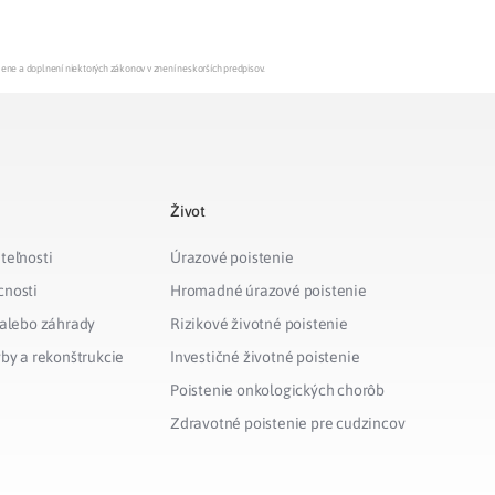
Potvrdenie o neevidovaní
pohľadávky
mene a doplnení niektorých zákonov v znení neskorších predpisov.
Život
teľnosti
Úrazové poistenie
cnosti
Hromadné úrazové poistenie
 alebo záhrady
Rizikové životné poistenie
vby a rekonštrukcie
Investičné životné poistenie
Poistenie onkologických chorôb
Zdravotné poistenie pre cudzincov