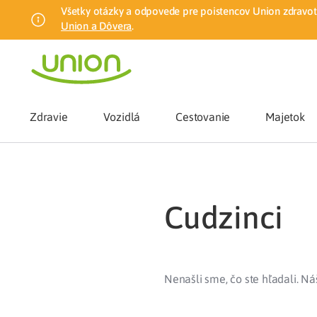
Všetky otázky a odpovede pre poistencov Union zdravotn
Union a Dôvera
.
Zdravie
Vozidlá
Cestovanie
Majetok
Benefity
cudzinci
Zmena zdrav
Union mobiln
Nenašli sme, čo ste hľadali. N
Poistenie n