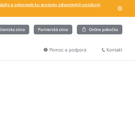
tázky a odpovede ku spojeniu zdravotných poisťovní
lientska zóna
Partnerská zóna
Online pobočka
Pomoc a podpora
Kontakt
DIŤ
HĽADÁM
ec
Overenie poistného vzťahu
Prihláška do zdravotnej poisťovne
osť
Zoznam dlžníkov
uvného lekára
Žiadosti a tlačivá