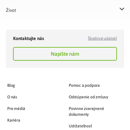
Život​
Kontaktujte nás
Škodová udalosť
Napíšte nám
Blog
Pomoc a podpora
O nás
Odstúpenie od zmluvy
Pre médiá
Povinne zverejnené
dokumenty
Kariéra
Udržateľnosť