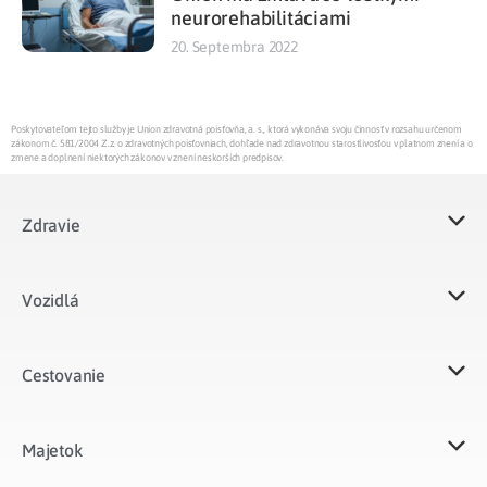
neurorehabilitáciami
20. Septembra 2022
Poskytovateľom tejto služby je Union zdravotná poisťovňa, a. s., ktorá vykonáva svoju činnosť v rozsahu určenom
zákonom č. 581/2004 Z.z. o zdravotných poisťovniach, dohľade nad zdravotnou starostlivosťou v platnom znení a o
zmene a doplnení niektorých zákonov v znení neskorších predpisov.
Zdravie
Vozidlá​
Cestovanie
Majetok​