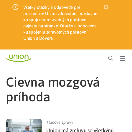
Všetky otázky a odpovede pre
poistencov Union zdravotnej poisťovne
ku spojeniu zdravotných poisťovní
nájdete na stránke:
Otázky a odpovede
ku spojeniu zdravotných poisťovní
Union a Dôvera
.
cievna mozgová
príhoda
Tlačové správy
Union má zmluvu so všetkými