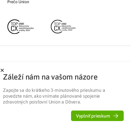
Prečo Union
Partnerská zóna
Ochrana osobných údajov
Záleží nám na vašom názore
Pre médiá
Cookies
Legislatíva
Zapojte sa do krátkeho 3-minutového prieskumu a
povedzte nám, ako vnímate plánované spojenie
zdravotných poisťovní Union a Dôvera.
Vyplniť prieskum