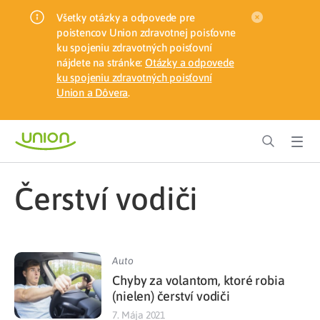
Všetky otázky a odpovede pre
poistencov Union zdravotnej poisťovne
ku spojeniu zdravotných poisťovní
nájdete na stránke:
Otázky a odpovede
ku spojeniu zdravotných poisťovní
Union a Dôvera
.
čerství vodiči
Auto
Chyby za volantom, ktoré robia
(nielen) čerství vodiči
7. Mája 2021