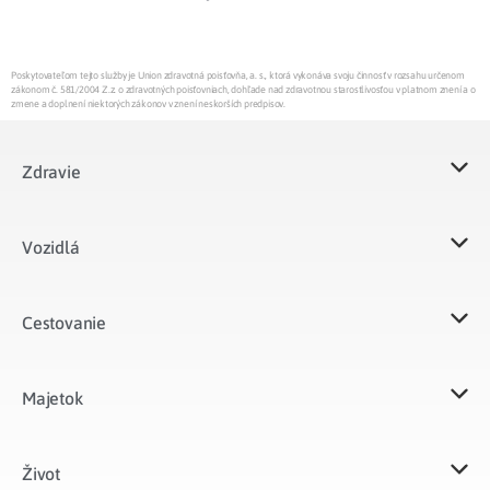
Poskytovateľom tejto služby je Union zdravotná poisťovňa, a. s., ktorá vykonáva svoju činnosť v rozsahu určenom
zákonom č. 581/2004 Z.z. o zdravotných poisťovniach, dohľade nad zdravotnou starostlivosťou v platnom znení a o
zmene a doplnení niektorých zákonov v znení neskorších predpisov.
Zdravie
Vozidlá​
Cestovanie
Majetok​
Život​