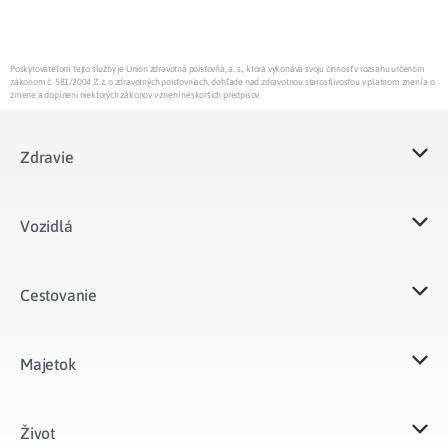
Poskytovateľom tejto služby je Union zdravotná poisťovňa, a. s., ktorá vykonáva svoju činnosť v rozsahu určenom
zákonom č. 581/2004 Z.z. o zdravotných poisťovniach, dohľade nad zdravotnou starostlivosťou v platnom znení a o
zmene a doplnení niektorých zákonov v znení neskorších predpisov.
Zdravie
Vozidlá​
Cestovanie
Majetok​
Život​