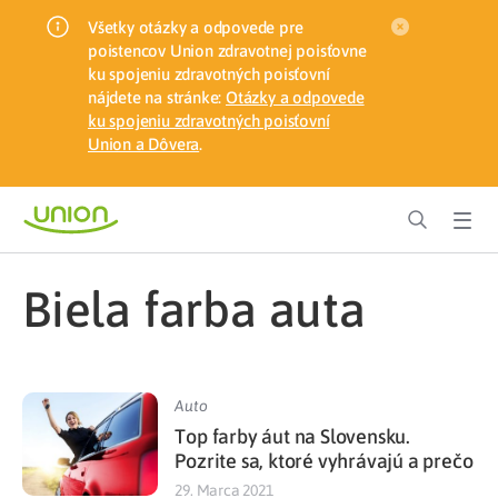
Všetky otázky a odpovede pre
poistencov Union zdravotnej poisťovne
ku spojeniu zdravotných poisťovní
nájdete na stránke:
Otázky a odpovede
ku spojeniu zdravotných poisťovní
Union a Dôvera
.
biela farba auta
Auto
Top farby áut na Slovensku.
Pozrite sa, ktoré vyhrávajú a prečo
29. Marca 2021