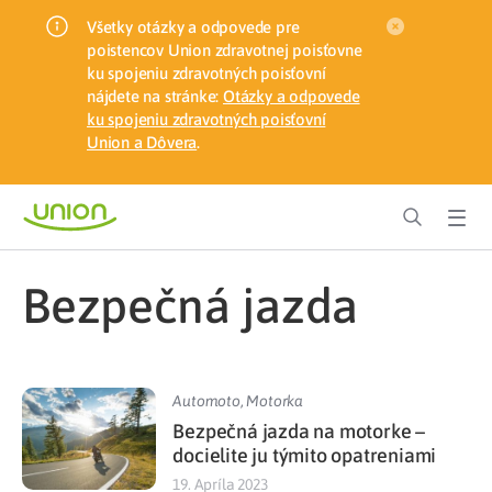
Všetky otázky a odpovede pre
poistencov Union zdravotnej poisťovne
ku spojeniu zdravotných poisťovní
nájdete na stránke:
Otázky a odpovede
ku spojeniu zdravotných poisťovní
Union a Dôvera
.
bezpečná jazda
Automoto
,
Motorka
Bezpečná jazda na motorke –
docielite ju týmito opatreniami
19. Apríla 2023