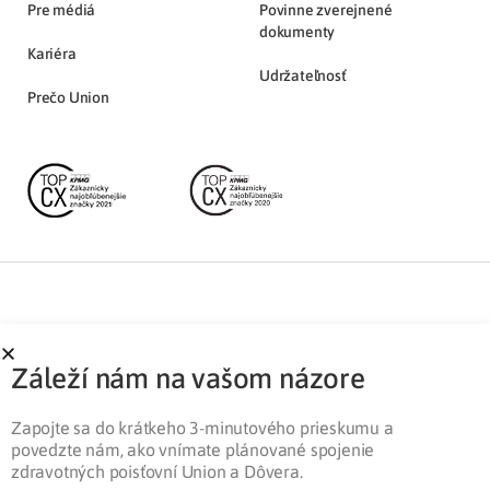
Pre médiá
Povinne zverejnené
dokumenty
Kariéra
Udržateľnosť
Prečo Union
Partnerská zóna
Ochrana osobných údajov
Záleží nám na vašom názore
Pre médiá
Cookies
Legislatíva
Zapojte sa do krátkeho 3-minutového prieskumu a
povedzte nám, ako vnímate plánované spojenie
zdravotných poisťovní Union a Dôvera.