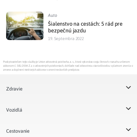
Auto
Šialenstvo na cestách: 5 rád pre
bezpečnú jazdu
19. Septembra 2022
Poskytovateľom tejto služby je Union zdravotná poisťovňa, a. s., ktorá vykonáva svoju činnosť v rozsahu určenom
zákonom č. 581/2004 Z.z. o zdravotných poisťovniach, dohľade nad zdravotnou starostlivosťou v platnom znení a o
zmene a doplnení niektorých zákonov v znení neskorších predpisov.
Zdravie
Vozidlá​
Cestovanie