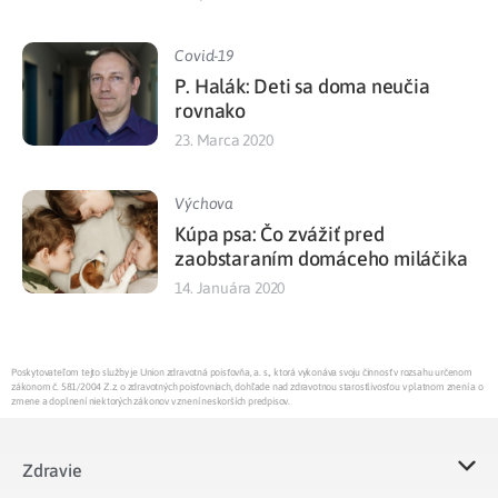
Covid-19
P. Halák: Deti sa doma neučia
rovnako
23. Marca 2020
Výchova
Kúpa psa: Čo zvážiť pred
zaobstaraním domáceho miláčika
14. Januára 2020
Poskytovateľom tejto služby je Union zdravotná poisťovňa, a. s., ktorá vykonáva svoju činnosť v rozsahu určenom
zákonom č. 581/2004 Z.z. o zdravotných poisťovniach, dohľade nad zdravotnou starostlivosťou v platnom znení a o
zmene a doplnení niektorých zákonov v znení neskorších predpisov.
Zdravie