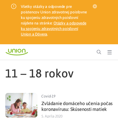
Všetky otázky a odpovede pre
poistencov Union zdravotnej poisťovne
ku spojeniu zdravotných poisťovní
nájdete na stránke:
Otázky a odpovede
ku spojeniu zdravotných poisťovní
Union a Dôvera
.
11 – 18 rokov
Covid-19
Zvládanie domáceho učenia počas
koronavírusu: Skúsenosti matiek
5. Apríla 2020