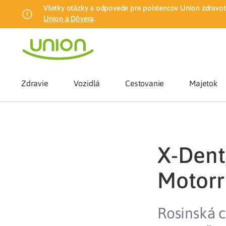
Všetky otázky a odpovede pre poistencov Union zdravotn
Union a Dôvera
.
Zdravie
Vozidlá
Cestovanie
Majetok
Benefity
X-Dent,
Zmena zdrav
Motorr Ž
Union mobiln
Rosinská 
Poistenie n