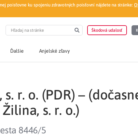
ej poisťovne ku spojeniu zdravotných poisťovní nájdete na stránke:
O
Škodová udalosť
K
Ďalšie
Anjelské zľavy
POTREBUJEM PORA
 s. r. o. (PDR) – (dočasn
Som nový poisten
otnej poisťovne
Vyhľadať lekára
ilina, s. r. o.)
á aplikácia
Kúpeľná starostliv
cesta 8446/5
ovorodenca v pohodlí domova
Ošetrenie u nezml