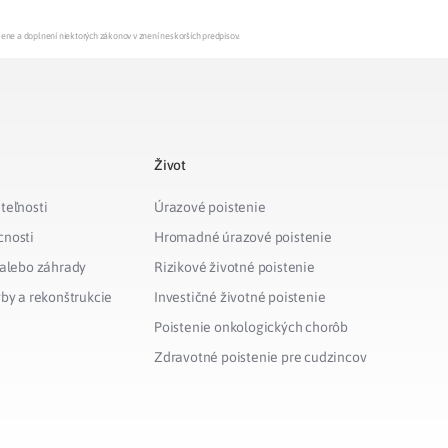
mene a doplnení niektorých zákonov v znení neskorších predpisov.
Život
teľnosti
Úrazové poistenie
cnosti
Hromadné úrazové poistenie
 alebo záhrady
Rizikové životné poistenie
vby a rekonštrukcie
Investičné životné poistenie
Poistenie onkologických chorôb
Zdravotné poistenie pre cudzincov