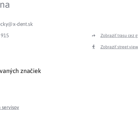
ina
Liečba v zahraničí
istenie pre cudzincov
necky@x-dent.sk
 915
Zobraziť trasu cez 
Zobraziť street view
vaných značiek
servisov