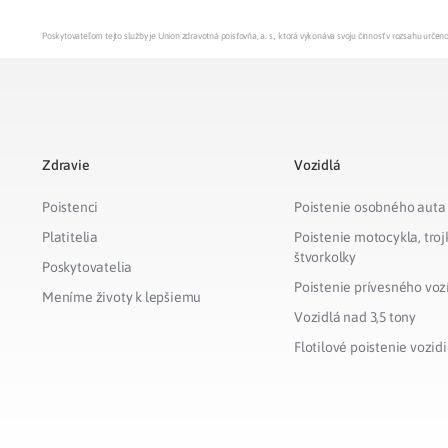
Poskytovateľom tejto služby je Union zdravotná poisťovňa, a. s., ktorá vykonáva svoju činnosť v rozsahu urč
Zdravie
Vozidlá
Poistenci
Poistenie osobného auta
Platitelia
Poistenie motocykla, troj
štvorkolky
Poskytovatelia
Poistenie prívesného voz
Meníme životy k lepšiemu
Vozidlá nad 3,5 tony
Flotilové poistenie vozidi