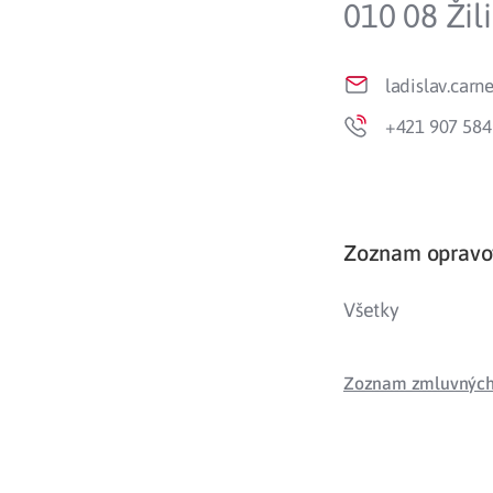
010 08 Žil
Zdravotné po
ladislav.car
Prečo Union
+421 907 584
Zoznam opravo
Všetky
Zoznam zmluvných 