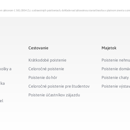
enom zákonom č. 581/2004 Z.z. o zdravotných poisťovniach, dohľade nad zdravotnou starostlivosťou v platnom znení a o z
Cestovanie
Majetok
Krátkodobé poistenie
Poistenie nehnu
kolky a
Celoročné poistenie
Poistenie domá
Poistenie do hôr
Poistenie chaty
íka
Celoročné poistenie pre študentov
Poistenie výsta
Poistenie účastníkov zájazdu
el