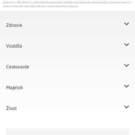
zákonom č. 581/2004 Z.z. o zdravotných poisťovniach, dohľade nad zdravotnou starostlivosťou v platnom znení a o
zmene a doplnení niektorých zákonov v znení neskorších predpisov.
Zdravie
Vozidlá​
Cestovanie
Majetok​
Život​