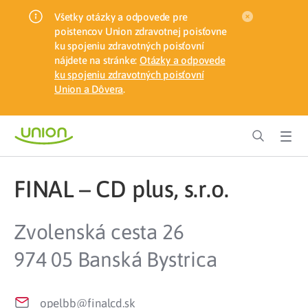
Všetky otázky a odpovede pre
poistencov Union zdravotnej poisťovne
ku spojeniu zdravotných poisťovní
nájdete na stránke:
Otázky a odpovede
ku spojeniu zdravotných poisťovní
Union a Dôvera
.
FINAL – CD plus, s.r.o.
Zvolenská cesta 26
974 05 Banská Bystrica
opelbb@finalcd.sk