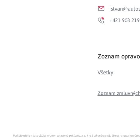
istvan@autos
Zdravotné po
+421 903 219
Prečo Union
Zoznam opravo
Všetky
Zoznam zmluvných 
Poskytovateľom tejto služby je Union zdravotná poisťovňa, a. s., ktorá vykonáva svoju činnosť v rozsahu urč