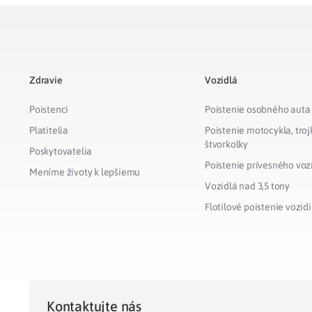
Zdravie
Vozidlá
Poistenci
Poistenie osobného auta
Platitelia
Poistenie motocykla, troj
štvorkolky
Poskytovatelia
Poistenie prívesného voz
Meníme životy k lepšiemu
Vozidlá nad 3,5 tony
Flotilové poistenie vozidi
Kontaktujte nás