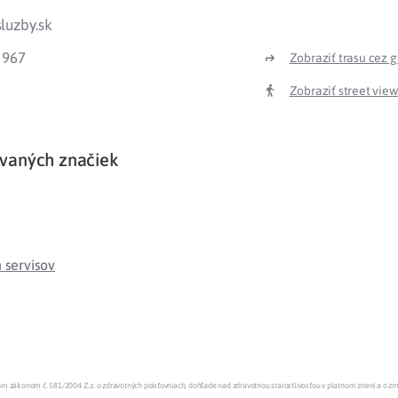
luzby.sk
Liečba v zahraničí
istenie pre cudzincov
 967
Zobraziť trasu cez 
Zobraziť street view
vaných značiek
servisov
enom zákonom č. 581/2004 Z.z. o zdravotných poisťovniach, dohľade nad zdravotnou starostlivosťou v platnom znení a o z