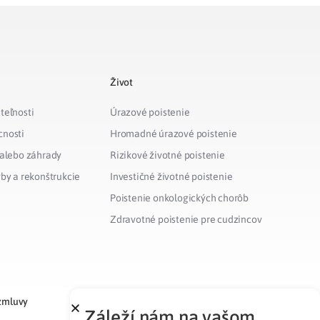
Život
teľnosti
Úrazové poistenie
cnosti
Hromadné úrazové poistenie
 alebo záhrady
Rizikové životné poistenie
vby a rekonštrukcie
Investičné životné poistenie
Poistenie onkologických chorôb
Zdravotné poistenie pre cudzincov
zmluvy
Záleží nám na vašom