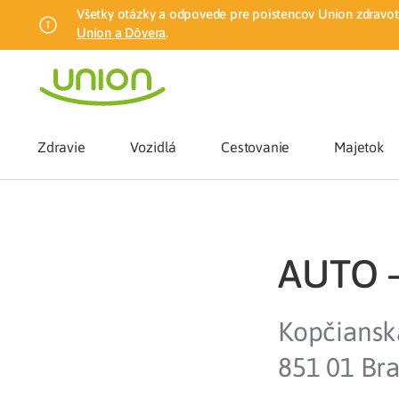
Všetky otázky a odpovede pre poistencov Union zdravotn
Union a Dôvera
.
Zdravie
Vozidlá
Cestovanie
Majetok
Benefity
AUTO – 
Zmena zdrav
Kopčiansk
Union mobiln
851 01 Bra
Poistenie n