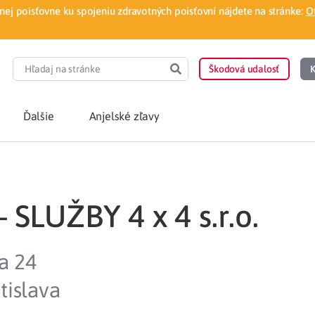
ej poisťovne ku spojeniu zdravotných poisťovní nájdete na stránke:
O
Škodová udalosť
K
Ďalšie
Anjelské zľavy
POTREBUJEM PORA
SLUŽBY 4 x 4 s.r.o.
Som nový poisten
otnej poisťovne
Vyhľadať lekára
a 24
á aplikácia
Kúpeľná starostliv
tislava
ovorodenca v pohodlí domova
Ošetrenie u nezml