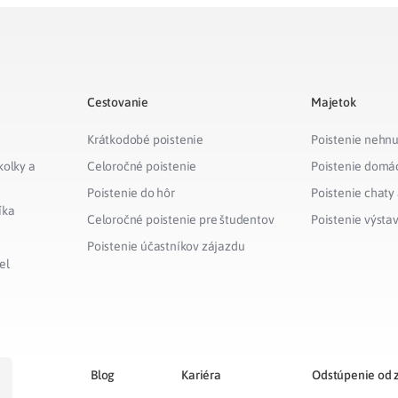
Cestovanie
Majetok
Krátkodobé poistenie
Poistenie nehnu
kolky a
Celoročné poistenie
Poistenie domá
Poistenie do hôr
Poistenie chaty
íka
Celoročné poistenie pre študentov
Poistenie výsta
Poistenie účastníkov zájazdu
el
Blog
Kariéra
Odstúpenie od 