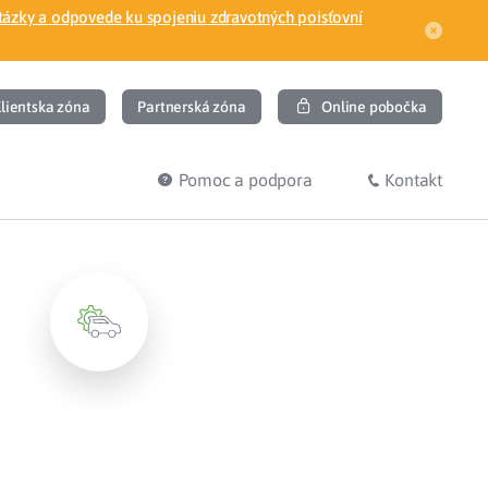
tázky a odpovede ku spojeniu zdravotných poisťovní
lientska zóna
Partnerská zóna
Online pobočka
Pomoc a podpora
Kontakt
DIŤ
HĽADÁM
ec
Overenie poistného vzťahu
Prihláška do zdravotnej poisťovne
osť
Zoznam dlžníkov
uvného lekára
Žiadosti a tlačivá