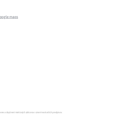
Potvrdenie o neevidovaní
pohľadávky
google maps
mene a doplnení niektorých zákonov v znení neskorších predpisov.