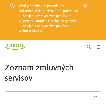
Všetky otázky a odpovede pre
poistencov Union zdravotnej poisťovne
ku spojeniu zdravotných poisťovní
nájdete na stránke:
Otázky a odpovede
ku spojeniu zdravotných poisťovní
Union a Dôvera
.
Zoznam zmluvných
servisov