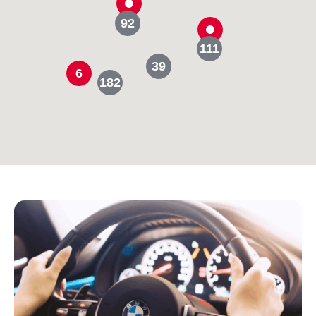
92
111
39
6
182