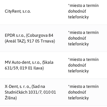
*miesto a termín
CityRent, s.r.o.
dohodnúť
telefonicky
*miesto a termín
EPDR s.r.o., (Coburgova 84
dohodnúť
(Areál TAZ), 917 05 Trnava)
telefonicky
*miesto a termín
MV Auto-dent, s.r.o., (Skala
dohodnúť
631/59, 019 01 Ilava)
telefonicky
X-Dent, s. r. o., (Sad na
*miesto a termín
Studničkách 1031/7, 010 01
dohodnúť
Žilina)
telefonicky