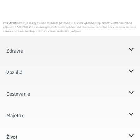
Poskytovateľom tejto služby je Union zdravotná poisťovňa, a. s., ktorá vykonáva svoju činnosť v rozsahu určenom
zákonom č. 581/2004 Z.z. o zdravotných poisťovniach, dohľade nad zdravotnou starostlivosťou v platnom znení a o
zmene a doplnení niektorých zákonov v znení neskorších predpisov.
Zdravie
Vozidlá​
Cestovanie
Majetok​
Život​