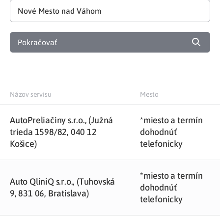
Pokračovať
Názov servisu
Mesto
AutoPreliačiny s.r.o., (Južná
*miesto a termín
trieda 1598/82, 040 12
dohodnúť
Košice)
telefonicky
*miesto a termín
Auto QliniQ s.r.o., (Tuhovská
dohodnúť
9, 831 06, Bratislava)
telefonicky