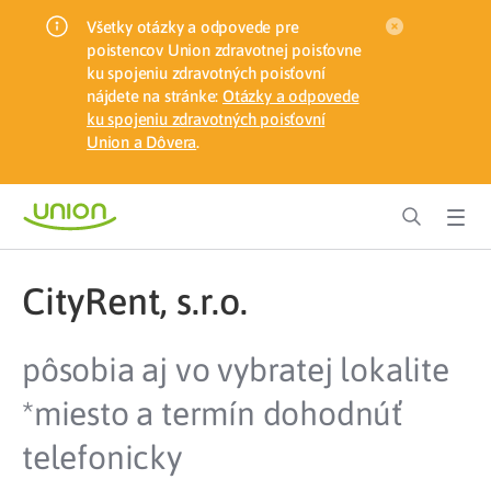
Všetky otázky a odpovede pre
poistencov Union zdravotnej poisťovne
ku spojeniu zdravotných poisťovní
nájdete na stránke:
Otázky a odpovede
ku spojeniu zdravotných poisťovní
Union a Dôvera
.
CityRent, s.r.o.
pôsobia aj vo vybratej lokalite
*miesto a termín dohodnúť
telefonicky