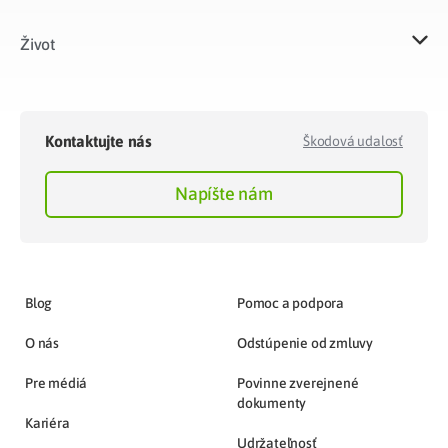
Život​
Kontaktujte nás
Škodová udalosť
Napíšte nám
Blog
Pomoc a podpora
O nás
Odstúpenie od zmluvy
Pre médiá
Povinne zverejnené
dokumenty
Kariéra
Udržateľnosť