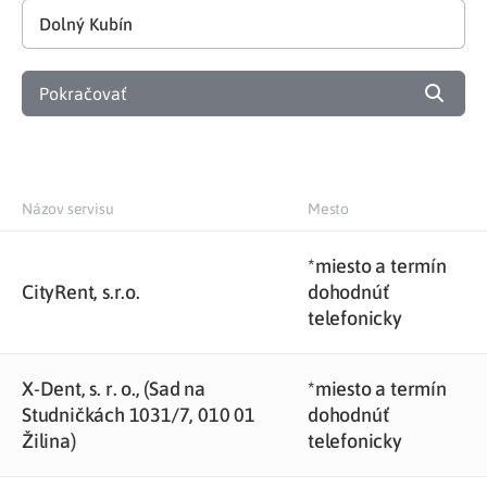
Pokračovať
Názov servisu
Mesto
*miesto a termín
CityRent, s.r.o.
dohodnúť
telefonicky
X-Dent, s. r. o., (Sad na
*miesto a termín
Studničkách 1031/7, 010 01
dohodnúť
Žilina)
telefonicky