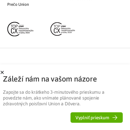
Prečo Union
Partnerská zóna
Ochrana osobných údajov
Záleží nám na vašom názore
Pre médiá
Cookies
Legislatíva
Zapojte sa do krátkeho 3-minutového prieskumu a
povedzte nám, ako vnímate plánované spojenie
zdravotných poisťovní Union a Dôvera.
Vyplniť prieskum