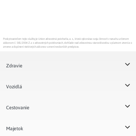
Poskytovateľom tejto služby je Union zdravotná poisťovňa, a. s., ktorá vykonáva svoju činnosť v rozsahu určenom
zákonom č. 581/2004 Z.z. o zdravotných poisťovniach, dohľade nad zdravotnou starostlivosťou v platnom znení a o
zmene a doplnení niektorých zákonov v znení neskorších predpisov.
Zdravie
Vozidlá​
Cestovanie
Majetok​