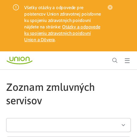
Všetky otázky a odpovede pre
poistencov Union zdravotnej poisťovne
ku spojeniu zdravotných poisťovní
nájdete na stránke:
Otázky a odpovede
ku spojeniu zdravotných poisťovní
Union a Dôvera
.
Zoznam zmluvných
servisov