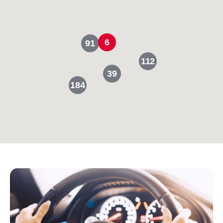
6
91
112
39
184