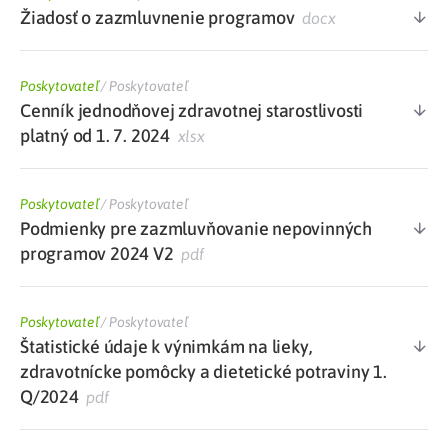
Žiadosť o zazmluvnenie programov
docx
Poskytovateľ
/
Poskytovateľ
Cenník jednodňovej zdravotnej starostlivosti
platný od 1. 7. 2024
xlsx
Poskytovateľ
/
Poskytovateľ
Podmienky pre zazmluvňovanie nepovinných
programov 2024 V2
pdf
Poskytovateľ
/
Poskytovateľ
Štatistické údaje k výnimkám na lieky,
zdravotnícke pomôcky a dietetické potraviny 1.
Q/2024
pdf