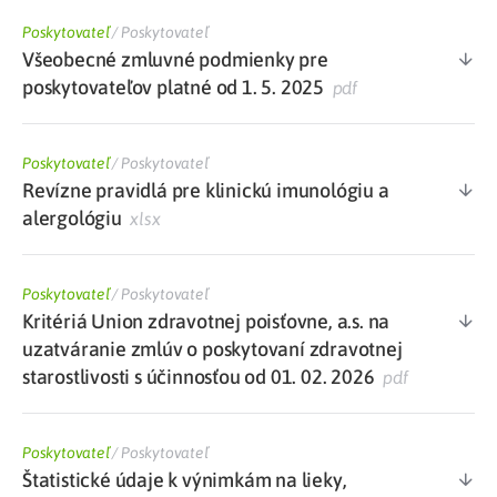
Poskytovateľ
/
Poskytovateľ
Všeobecné zmluvné podmienky pre
poskytovateľov platné od 1. 5. 2025
pdf
Poskytovateľ
/
Poskytovateľ
Revízne pravidlá pre klinickú imunológiu a
alergológiu
xlsx
Poskytovateľ
/
Poskytovateľ
Kritériá Union zdravotnej poisťovne, a.s. na
uzatváranie zmlúv o poskytovaní zdravotnej
starostlivosti s účinnosťou od 01. 02. 2026
pdf
Poskytovateľ
/
Poskytovateľ
Štatistické údaje k výnimkám na lieky,