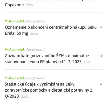
Copaxone
docx
Poskytovateľ
/
Poskytovateľ
Oznámenie o ukončení centrálneho nákupu lieku
Erelzi 50 mg
docx
Poskytovateľ
/
Poskytovateľ
Zoznam kategorizovaného ŠZM s maximálne
stanovenou cenou PP platný od 1. 7. 2023
xlsx
Poskytovateľ
/
Poskytovateľ
Štatistické údaje k výnimkám na lieky,
zdravotnícke pomôcky a dietetické potraviny 2.
Q/2023
docx