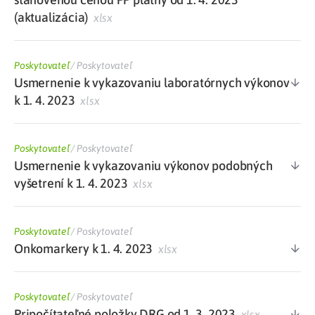
(aktualizácia)
xlsx
Poskytovateľ
/
Poskytovateľ
Usmernenie k vykazovaniu laboratórnych výkonov
k 1. 4. 2023
xlsx
Poskytovateľ
/
Poskytovateľ
Usmernenie k vykazovaniu výkonov podobných
vyšetrení k 1. 4. 2023
xlsx
Poskytovateľ
/
Poskytovateľ
Onkomarkery k 1. 4. 2023
xlsx
Poskytovateľ
/
Poskytovateľ
Pripočítateľné položky DRG od 1. 3. 2023
xlsx