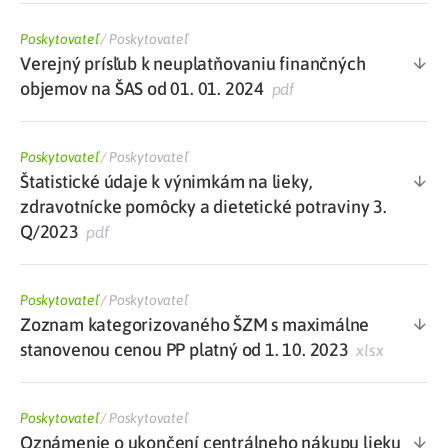
Poskytovateľ
/
Poskytovateľ
Verejný prísľub k neuplatňovaniu finančných
objemov na ŠAS od 01. 01. 2024
pdf
Poskytovateľ
/
Poskytovateľ
Štatistické údaje k výnimkám na lieky,
zdravotnícke pomôcky a dietetické potraviny 3.
Q/2023
pdf
Poskytovateľ
/
Poskytovateľ
Zoznam kategorizovaného ŠZM s maximálne
stanovenou cenou PP platný od 1. 10. 2023
xlsx
Poskytovateľ
/
Poskytovateľ
Oznámenie o ukončení centrálneho nákupu lieku