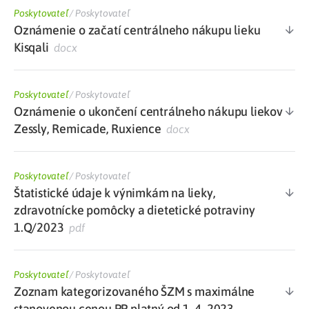
Poskytovateľ
/
Poskytovateľ
Oznámenie o začatí centrálneho nákupu lieku
Kisqali
docx
Poskytovateľ
/
Poskytovateľ
Oznámenie o ukončení centrálneho nákupu liekov
Zessly, Remicade, Ruxience
docx
Poskytovateľ
/
Poskytovateľ
Štatistické údaje k výnimkám na lieky,
zdravotnícke pomôcky a dietetické potraviny
1.Q/2023
pdf
Poskytovateľ
/
Poskytovateľ
Zoznam kategorizovaného ŠZM s maximálne
stanovenou cenou PP platný od 1. 4. 2023