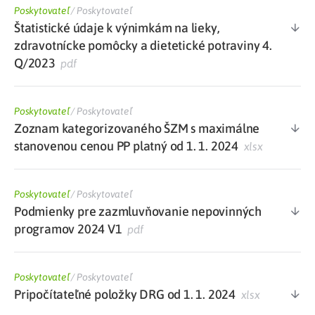
Poskytovateľ
/
Poskytovateľ
Štatistické údaje k výnimkám na lieky,
zdravotnícke pomôcky a dietetické potraviny 4.
Q/2023
pdf
Poskytovateľ
/
Poskytovateľ
Zoznam kategorizovaného ŠZM s maximálne
stanovenou cenou PP platný od 1. 1. 2024
xlsx
Poskytovateľ
/
Poskytovateľ
Podmienky pre zazmluvňovanie nepovinných
programov 2024 V1
pdf
Poskytovateľ
/
Poskytovateľ
Pripočítateľné položky DRG od 1. 1. 2024
xlsx