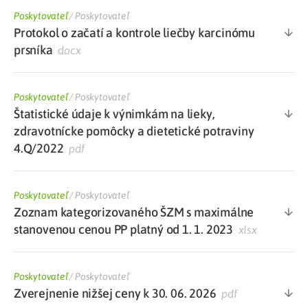
Poskytovateľ
/
Poskytovateľ
Protokol o začatí a kontrole liečby karcinómu
prsníka
docx
Poskytovateľ
/
Poskytovateľ
Štatistické údaje k výnimkám na lieky,
zdravotnícke pomôcky a dietetické potraviny
4.Q/2022
pdf
Poskytovateľ
/
Poskytovateľ
Zoznam kategorizovaného ŠZM s maximálne
stanovenou cenou PP platný od 1. 1. 2023
xlsx
Poskytovateľ
/
Poskytovateľ
Zverejnenie nižšej ceny k 30. 06. 2026
pdf