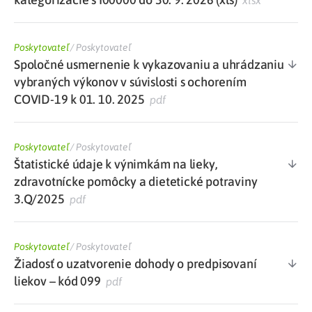
xlsx
Poskytovateľ
/
Poskytovateľ
Spoločné usmernenie k vykazovaniu a uhrádzaniu
vybraných výkonov v súvislosti s ochorením
COVID-19 k 01. 10. 2025
pdf
Poskytovateľ
/
Poskytovateľ
Štatistické údaje k výnimkám na lieky,
zdravotnícke pomôcky a dietetické potraviny
3.Q/2025
pdf
Poskytovateľ
/
Poskytovateľ
Žiadosť o uzatvorenie dohody o predpisovaní
liekov – kód 099
pdf