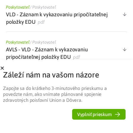
Poskytovateľ
/
Poskytovateľ
VLD - Záznam k vykazovaniu pripočítateľnej
položky EDU
pdf
Poskytovateľ
/
Poskytovateľ
AVLS - VLD - Záznam k vykazovaniu
pripočítateľnej položky EDU
pdf
Záleží nám na vašom názore
Poskytovateľ
/
Poskytovateľ
Dotazník k výkonom súvisiacim s edukáciou
Zapojte sa do krátkeho 3-minutového prieskumu a
pacienta v diabetologickej ambulancii
docx
povedzte nám, ako vnímate plánované spojenie
zdravotných poisťovní Union a Dôvera.
Poskytovateľ
/
Poskytovateľ
Vyplniť prieskum
Zoznam kategorizovaného ŠZM s maximálne
stanovenou cenou PP platný od 1. 1. 2022
xlsx