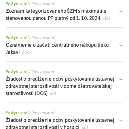
Poskytovateľ
/
Poskytovateľ
Zoznam kategorizovaného ŠZM s maximálne
stanovenou cenou PP platný od 1. 10. 2024
xlsx
Poskytovateľ
/
Poskytovateľ
Oznámenie o začatí centrálneho nákupu lieku
Jakavi
docx
Poskytovateľ
/
Poskytovateľ
Žiadosť o predĺženie doby poskytovania ústavnej
zdravotnej starostlivosti v dome ošetrovateľskej
starostlivosti (DOS)
pdf
Poskytovateľ
/
Poskytovateľ
Žiadosť o predĺženie doby poskytovania ústavnej
zdravotnej starostlivosti v hospici
pdf