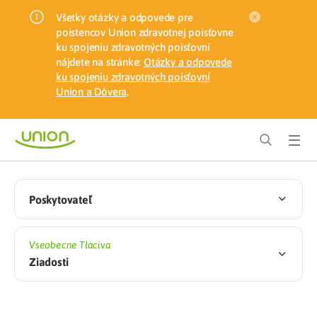
Všetky otázky a odpovede pre
poistencov Union zdravotnej poisťovne
ku spojeniu zdravotných poisťovní
nájdete na stránke:
Otázky a odpovede
ku spojeniu zdravotných poisťovní
Union a Dôvera
.
Poskytovateľ
Vseobecne Tlaciva
Ziadosti