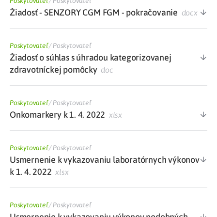
Poskytovateľ
/
Poskytovateľ
Žiadosť - SENZORY CGM FGM - pokračovanie
docx
Poskytovateľ
/
Poskytovateľ
Žiadosť o súhlas s úhradou kategorizovanej
zdravotníckej pomôcky
doc
Poskytovateľ
/
Poskytovateľ
Onkomarkery k 1. 4. 2022
xlsx
Poskytovateľ
/
Poskytovateľ
Usmernenie k vykazovaniu laboratórnych výkonov
k 1. 4. 2022
xlsx
Poskytovateľ
/
Poskytovateľ
Usmernenie k vykazovaniu výkonov podobných