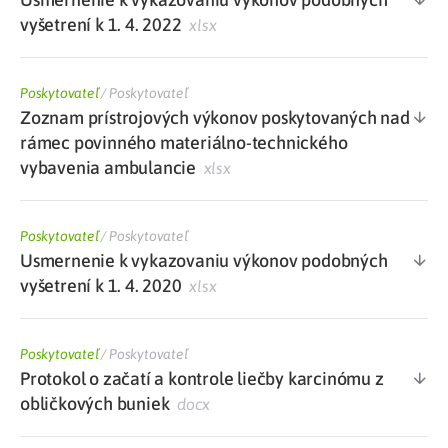
vyšetrení k 1. 4. 2022
xlsx
Poskytovateľ
/
Poskytovateľ
Zoznam prístrojových výkonov poskytovaných nad
rámec povinného materiálno-technického
vybavenia ambulancie
xlsx
Poskytovateľ
/
Poskytovateľ
Usmernenie k vykazovaniu výkonov podobných
vyšetrení k 1. 4. 2020
xlsx
Poskytovateľ
/
Poskytovateľ
Protokol o začatí a kontrole liečby karcinómu z
obličkových buniek
docx