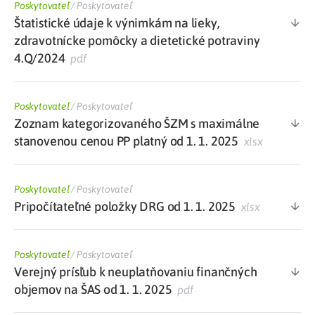
Poskytovateľ
/
Poskytovateľ
Štatistické údaje k výnimkám na lieky,
zdravotnícke pomôcky a dietetické potraviny
4.Q/2024
pdf
Poskytovateľ
/
Poskytovateľ
Zoznam kategorizovaného ŠZM s maximálne
stanovenou cenou PP platný od 1. 1. 2025
xlsx
Poskytovateľ
/
Poskytovateľ
Pripočítateľné položky DRG od 1. 1. 2025
xlsx
Poskytovateľ
/
Poskytovateľ
Verejný prísľub k neuplatňovaniu finančných
objemov na ŠAS od 1. 1. 2025
pdf