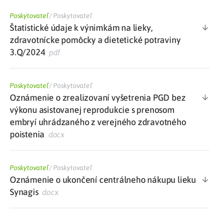
Poskytovateľ
/
Poskytovateľ
Štatistické údaje k výnimkám na lieky,
zdravotnícke pomôcky a dietetické potraviny
3.Q/2024
pdf
Poskytovateľ
/
Poskytovateľ
Oznámenie o zrealizovaní vyšetrenia PGD bez
výkonu asistovanej reprodukcie s prenosom
embryí uhrádzaného z verejného zdravotného
poistenia
docx
Poskytovateľ
/
Poskytovateľ
Oznámenie o ukončení centrálneho nákupu lieku
Synagis
docx