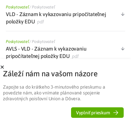
Poskytovateľ
/
Poskytovateľ
VLD - Záznam k vykazovaniu pripočítateľnej
položky EDU
pdf
Poskytovateľ
/
Poskytovateľ
AVLS - VLD - Záznam k vykazovaniu
pripočítateľnej položky EDU
pdf
Záleží nám na vašom názore
Poskytovateľ
/
Poskytovateľ
Dotazník k výkonom súvisiacim s edukáciou
Zapojte sa do krátkeho 3-minutového prieskumu a
pacienta v diabetologickej ambulancii
docx
povedzte nám, ako vnímate plánované spojenie
zdravotných poisťovní Union a Dôvera.
Poskytovateľ
/
Poskytovateľ
Vyplniť prieskum
Zoznam kategorizovaného ŠZM s maximálne
stanovenou cenou PP platný od 1. 1. 2022
xlsx