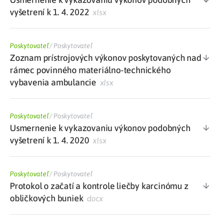
vyšetrení k 1. 4. 2022
xlsx
Poskytovateľ
/
Poskytovateľ
Zoznam prístrojových výkonov poskytovaných nad
rámec povinného materiálno-technického
vybavenia ambulancie
xlsx
Poskytovateľ
/
Poskytovateľ
Usmernenie k vykazovaniu výkonov podobných
vyšetrení k 1. 4. 2020
xlsx
Poskytovateľ
/
Poskytovateľ
Protokol o začatí a kontrole liečby karcinómu z
obličkových buniek
docx