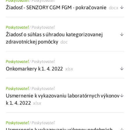
Poskytovateľ
/
Poskytovateľ
Žiadosť - SENZORY CGM FGM - pokračovanie
docx
Poskytovateľ
/
Poskytovateľ
Žiadosť o súhlas s úhradou kategorizovanej
zdravotníckej pomôcky
doc
Poskytovateľ
/
Poskytovateľ
Onkomarkery k 1. 4. 2022
xlsx
Poskytovateľ
/
Poskytovateľ
Usmernenie k vykazovaniu laboratórnych výkonov
k 1. 4. 2022
xlsx
Poskytovateľ
/
Poskytovateľ
Usmernenie k vykazovaniu výkonov podobných