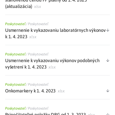
(aktualizácia)
xlsx
Poskytovateľ
/
Poskytovateľ
Usmernenie k vykazovaniu laboratórnych výkonov
k 1. 4. 2023
xlsx
Poskytovateľ
/
Poskytovateľ
Usmernenie k vykazovaniu výkonov podobných
vyšetrení k 1. 4. 2023
xlsx
Poskytovateľ
/
Poskytovateľ
Onkomarkery k 1. 4. 2023
xlsx
Poskytovateľ
/
Poskytovateľ
Pripočítateľné položky DRG od 1. 3. 2023
xlsx