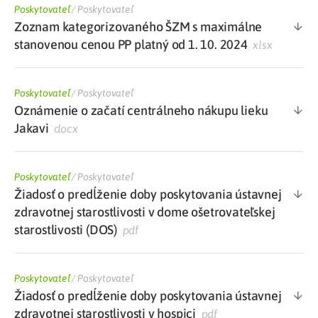
Poskytovateľ
/
Poskytovateľ
Zoznam kategorizovaného ŠZM s maximálne
stanovenou cenou PP platný od 1. 10. 2024
xlsx
Poskytovateľ
/
Poskytovateľ
Oznámenie o začatí centrálneho nákupu lieku
Jakavi
docx
Poskytovateľ
/
Poskytovateľ
Žiadosť o predĺženie doby poskytovania ústavnej
zdravotnej starostlivosti v dome ošetrovateľskej
starostlivosti (DOS)
pdf
Poskytovateľ
/
Poskytovateľ
Žiadosť o predĺženie doby poskytovania ústavnej
zdravotnej starostlivosti v hospici
pdf