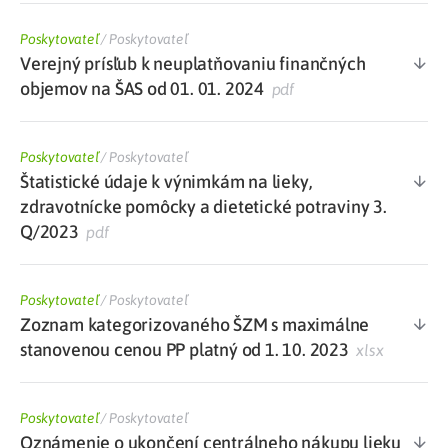
Poskytovateľ
/
Poskytovateľ
Verejný prísľub k neuplatňovaniu finančných
objemov na ŠAS od 01. 01. 2024
pdf
Poskytovateľ
/
Poskytovateľ
Štatistické údaje k výnimkám na lieky,
zdravotnícke pomôcky a dietetické potraviny 3.
Q/2023
pdf
Poskytovateľ
/
Poskytovateľ
Zoznam kategorizovaného ŠZM s maximálne
stanovenou cenou PP platný od 1. 10. 2023
xlsx
Poskytovateľ
/
Poskytovateľ
Oznámenie o ukončení centrálneho nákupu lieku