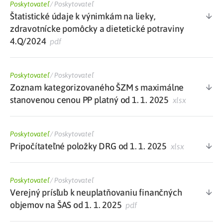
Poskytovateľ
/
Poskytovateľ
Štatistické údaje k výnimkám na lieky,
zdravotnícke pomôcky a dietetické potraviny
4.Q/2024
pdf
Poskytovateľ
/
Poskytovateľ
Zoznam kategorizovaného ŠZM s maximálne
stanovenou cenou PP platný od 1. 1. 2025
xlsx
Poskytovateľ
/
Poskytovateľ
Pripočítateľné položky DRG od 1. 1. 2025
xlsx
Poskytovateľ
/
Poskytovateľ
Verejný prísľub k neuplatňovaniu finančných
objemov na ŠAS od 1. 1. 2025
pdf