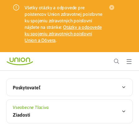
Všetky otázky a odpovede pre
poistencov Union zdravotnej poisťovne
ku spojeniu zdravotných poisťovní
nájdete na stránke:
Otázky a odpovede
ku spojeniu zdravotných poisťovní
Union a Dôvera
.
Poskytovateľ
Vseobecne Tlaciva
Ziadosti