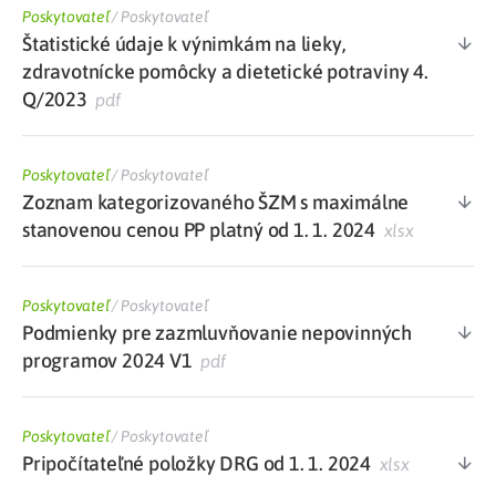
Poskytovateľ
/
Poskytovateľ
Štatistické údaje k výnimkám na lieky,
zdravotnícke pomôcky a dietetické potraviny 4.
Q/2023
pdf
Poskytovateľ
/
Poskytovateľ
Zoznam kategorizovaného ŠZM s maximálne
stanovenou cenou PP platný od 1. 1. 2024
xlsx
Poskytovateľ
/
Poskytovateľ
Podmienky pre zazmluvňovanie nepovinných
programov 2024 V1
pdf
Poskytovateľ
/
Poskytovateľ
Pripočítateľné položky DRG od 1. 1. 2024
xlsx