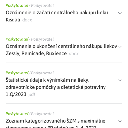
Poskytovateľ
/
Poskytovateľ
Oznámenie o začatí centrálneho nákupu lieku
Kisqali
docx
Poskytovateľ
/
Poskytovateľ
Oznámenie o ukončení centrálneho nákupu liekov
Zessly, Remicade, Ruxience
docx
Poskytovateľ
/
Poskytovateľ
Štatistické údaje k výnimkám na lieky,
zdravotnícke pomôcky a dietetické potraviny
1.Q/2023
pdf
Poskytovateľ
/
Poskytovateľ
Zoznam kategorizovaného ŠZM s maximálne
stanovenou cenou PP platný od 1. 4. 2023