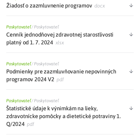
Žiadosť o zazmluvnenie programov
docx
Poskytovateľ
/
Poskytovateľ
Cenník jednodňovej zdravotnej starostlivosti
platný od 1. 7. 2024
xlsx
Poskytovateľ
/
Poskytovateľ
Podmienky pre zazmluvňovanie nepovinných
programov 2024 V2
pdf
Poskytovateľ
/
Poskytovateľ
Štatistické údaje k výnimkám na lieky,
zdravotnícke pomôcky a dietetické potraviny 1.
Q/2024
pdf