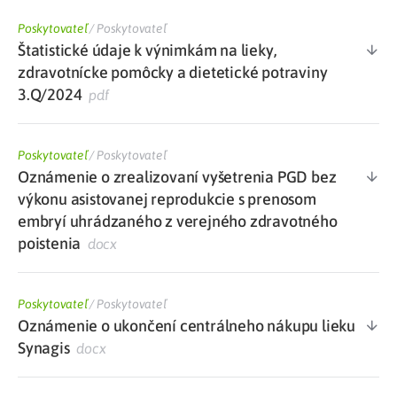
Poskytovateľ
/
Poskytovateľ
Štatistické údaje k výnimkám na lieky,
zdravotnícke pomôcky a dietetické potraviny
3.Q/2024
pdf
Poskytovateľ
/
Poskytovateľ
Oznámenie o zrealizovaní vyšetrenia PGD bez
výkonu asistovanej reprodukcie s prenosom
embryí uhrádzaného z verejného zdravotného
poistenia
docx
Poskytovateľ
/
Poskytovateľ
Oznámenie o ukončení centrálneho nákupu lieku
Synagis
docx