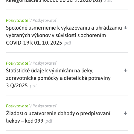
xlsx
Poskytovateľ
/
Poskytovateľ
Spoločné usmernenie k vykazovaniu a uhrádzaniu
vybraných výkonov v súvislosti s ochorením
COVID-19 k 01. 10. 2025
pdf
Poskytovateľ
/
Poskytovateľ
Štatistické údaje k výnimkám na lieky,
zdravotnícke pomôcky a dietetické potraviny
3.Q/2025
pdf
Poskytovateľ
/
Poskytovateľ
Žiadosť o uzatvorenie dohody o predpisovaní
liekov – kód 099
pdf