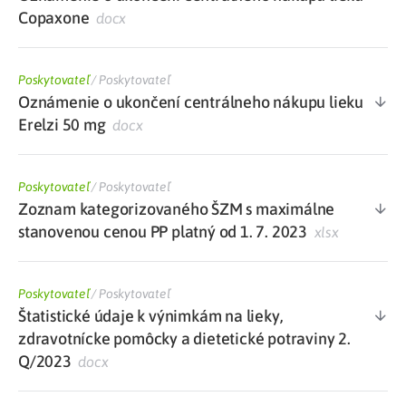
Copaxone
docx
Poskytovateľ
/
Poskytovateľ
Oznámenie o ukončení centrálneho nákupu lieku
Erelzi 50 mg
docx
Poskytovateľ
/
Poskytovateľ
Zoznam kategorizovaného ŠZM s maximálne
stanovenou cenou PP platný od 1. 7. 2023
xlsx
Poskytovateľ
/
Poskytovateľ
Štatistické údaje k výnimkám na lieky,
zdravotnícke pomôcky a dietetické potraviny 2.
Q/2023
docx