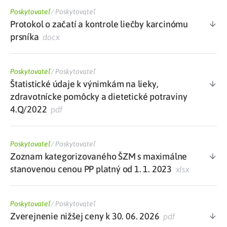
Poskytovateľ
/
Poskytovateľ
Protokol o začatí a kontrole liečby karcinómu
prsníka
docx
Poskytovateľ
/
Poskytovateľ
Štatistické údaje k výnimkám na lieky,
zdravotnícke pomôcky a dietetické potraviny
4.Q/2022
pdf
Poskytovateľ
/
Poskytovateľ
Zoznam kategorizovaného ŠZM s maximálne
stanovenou cenou PP platný od 1. 1. 2023
xlsx
Poskytovateľ
/
Poskytovateľ
Zverejnenie nižšej ceny k 30. 06. 2026
pdf