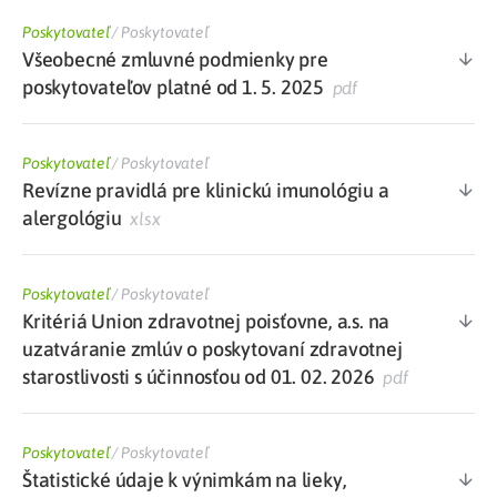
Poskytovateľ
/
Poskytovateľ
Všeobecné zmluvné podmienky pre
poskytovateľov platné od 1. 5. 2025
pdf
Poskytovateľ
/
Poskytovateľ
Revízne pravidlá pre klinickú imunológiu a
alergológiu
xlsx
Poskytovateľ
/
Poskytovateľ
Kritériá Union zdravotnej poisťovne, a.s. na
uzatváranie zmlúv o poskytovaní zdravotnej
starostlivosti s účinnosťou od 01. 02. 2026
pdf
Poskytovateľ
/
Poskytovateľ
Štatistické údaje k výnimkám na lieky,