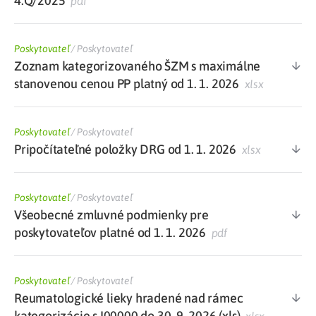
4.Q/2025
pdf
Poskytovateľ
/
Poskytovateľ
Zoznam kategorizovaného ŠZM s maximálne
stanovenou cenou PP platný od 1. 1. 2026
xlsx
Poskytovateľ
/
Poskytovateľ
Pripočítateľné položky DRG od 1. 1. 2026
xlsx
Poskytovateľ
/
Poskytovateľ
Všeobecné zmluvné podmienky pre
poskytovateľov platné od 1. 1. 2026
pdf
Poskytovateľ
/
Poskytovateľ
Reumatologické lieky hradené nad rámec
kategorizácie s I00000 do 30. 9. 2026 (xls)