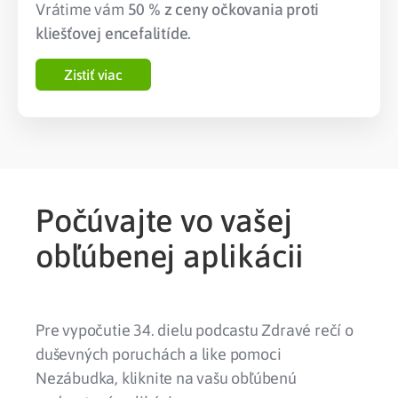
Vrátime vám
50 % z ceny očkovania proti
kliešťovej encefalitíde.
Zistiť viac
Počúvajte vo vašej
obľúbenej aplikácii
Pre vypočutie 34. dielu podcastu Zdravé rečí o
duševných poruchách a like pomoci
Nezábudka, kliknite na vašu obľúbenú