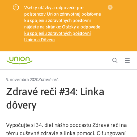
Všetky otázky a odpovede pre
poistencov Union zdravotnej poisťovne
ku spojeniu zdravotných poisťovní
nájdete na stránke:
Otázky a odpovede
ku spojeniu zdravotných poisťovní
Union a Dôvera
.
9. novembra 2020
Zdravé reči
Zdravé reči #34: Linka
dôvery
Vypočujte si 34. diel nášho podcastu Zdravé reči na
tému duševné zdravie a linka pomoci. O fungovaní