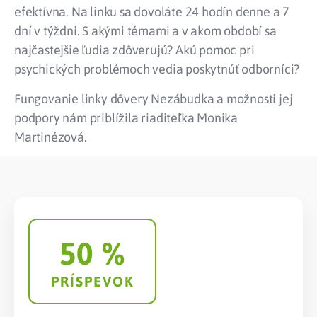
efektívna. Na linku sa dovoláte 24 hodín denne a 7
dní v týždni. S akými témami a v akom období sa
najčastejšie ľudia zdôverujú? Akú pomoc pri
psychických problémoch vedia poskytnúť odborníci?
Fungovanie linky dôvery Nezábudka a možnosti jej
podpory nám priblížila riaditeľka Monika
Martinézová.
50
 %
PRÍSPEVOK