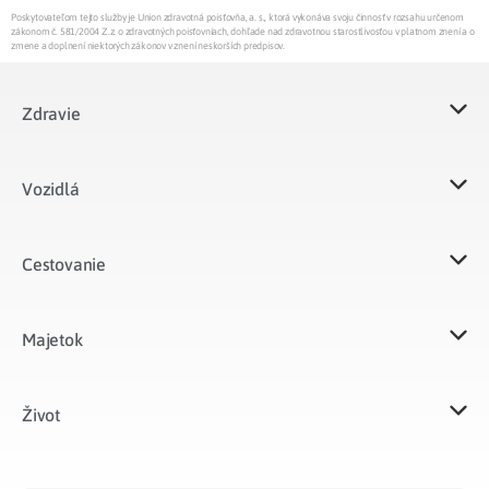
Poskytovateľom tejto služby je Union zdravotná poisťovňa, a. s., ktorá vykonáva svoju činnosť v rozsahu určenom
zákonom č. 581/2004 Z.z. o zdravotných poisťovniach, dohľade nad zdravotnou starostlivosťou v platnom znení a o
zmene a doplnení niektorých zákonov v znení neskorších predpisov.
Zdravie
Vozidlá​
Cestovanie
Majetok​
Život​