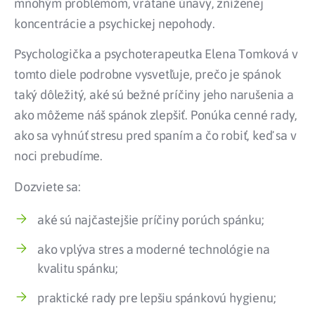
mnohým problémom, vrátane únavy, zníženej
koncentrácie a psychickej nepohody.
Psychologička a psychoterapeutka Elena Tomková v
tomto diele podrobne vysvetľuje, prečo je spánok
taký dôležitý, aké sú bežné príčiny jeho narušenia a
ako môžeme náš spánok zlepšiť. Ponúka cenné rady,
ako sa vyhnúť stresu pred spaním a čo robiť, keď sa v
noci prebudíme.
Dozviete sa:
aké sú najčastejšie príčiny porúch spánku;
ako vplýva stres a moderné technológie na
kvalitu spánku;
praktické rady pre lepšiu spánkovú hygienu;