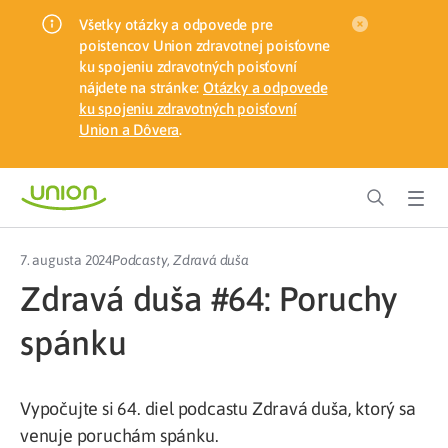
Všetky otázky a odpovede pre
poistencov Union zdravotnej poisťovne
ku spojeniu zdravotných poisťovní
nájdete na stránke:
Otázky a odpovede
ku spojeniu zdravotných poisťovní
Union a Dôvera
.
7. augusta 2024
Podcasty
,
Zdravá duša
Zdravá duša #64: Poruchy
spánku
Vypočujte si 64. diel podcastu Zdravá duša, ktorý sa
venuje poruchám spánku.