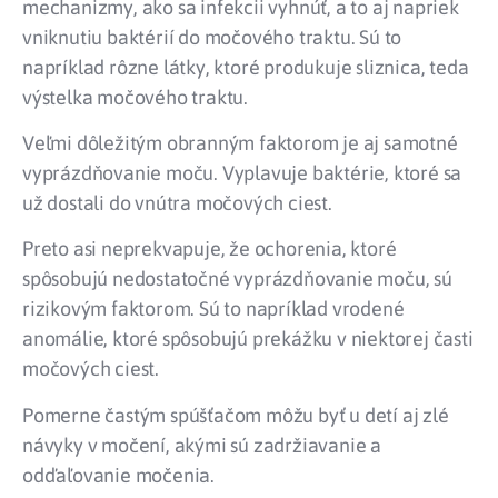
mechanizmy, ako sa infekcii vyhnúť, a to aj napriek
vniknutiu baktérií do močového traktu. Sú to
napríklad rôzne látky, ktoré produkuje sliznica, teda
výstelka močového traktu.
Veľmi dôležitým obranným faktorom je aj samotné
vyprázdňovanie moču. Vyplavuje baktérie, ktoré sa
už dostali do vnútra močových ciest.
Preto asi neprekvapuje, že ochorenia, ktoré
spôsobujú nedostatočné vyprázdňovanie moču, sú
rizikovým faktorom. Sú to napríklad vrodené
anomálie, ktoré spôsobujú prekážku v niektorej časti
močových ciest.
Pomerne častým spúšťačom môžu byť u detí aj zlé
návyky v močení, akými sú zadržiavanie a
odďaľovanie močenia.