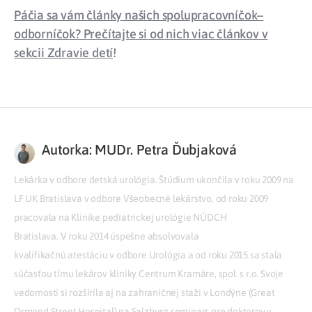
Páčia sa vám články našich spolupracovníčok–
odborníčok? Prečítajte si od nich viac článkov v
sekcii
Zdravie detí
!
Autorka: MUDr. Petra Ďubjaková
Lekárka v odbore detská urológia. Štúdium ukončila v roku 2009 na
LF UK Bratislava v odbore Všeobecné lekárstvo, od roku 2009
pracovala na Klinike pediatrickej urológie NÚDCH
Bratislava. V roku 2014 úspešne absolvovala
kvalifikačnú atestáciu v odbore Urológia a od roku 2015 sa stala
súčasťou tímu lekárov kliniky Centrum Kramáre, spol. s r.o. Svoje
vedomosti si rozšírila aj na zahraničnej staži v Londýne (Great
Ormond Street Hospital) na Salzburg seminars pre doktorov v