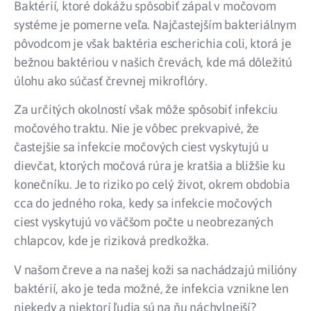
Baktérií, ktoré dokážu spôsobiť zápal v močovom
systéme je pomerne veľa. Najčastejším bakteriálnym
pôvodcom je však baktéria escherichia coli, ktorá je
bežnou baktériou v našich črevách, kde má dôležitú
úlohu ako súčasť črevnej mikroflóry.
Za určitých okolností však môže spôsobiť infekciu
močového traktu. Nie je vôbec prekvapivé, že
častejšie sa infekcie močových ciest vyskytujú u
dievčat, ktorých močová rúra je kratšia a bližšie ku
konečníku. Je to riziko po celý život, okrem obdobia
cca do jedného roka, kedy sa infekcie močových
ciest vyskytujú vo väčšom počte u neobrezaných
chlapcov, kde je riziková predkožka.
V našom čreve a na našej koži sa nachádzajú milióny
baktérií, ako je teda možné, že infekcia vznikne len
niekedy a niektorí ľudia sú na ňu náchylnejší?