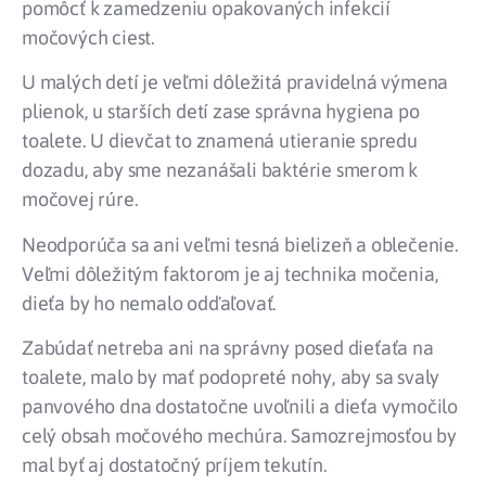
pomôcť k zamedzeniu opakovaných infekcií
močových ciest.
U malých detí je veľmi dôležitá pravidelná výmena
plienok, u starších detí zase správna hygiena po
toalete. U dievčat to znamená utieranie spredu
dozadu, aby sme nezanášali baktérie smerom k
močovej rúre.
Neodporúča sa ani veľmi tesná bielizeň a oblečenie.
Veľmi dôležitým faktorom je aj technika močenia,
dieťa by ho nemalo odďaľovať.
Zabúdať netreba ani na správny posed dieťaťa na
toalete, malo by mať podopreté nohy, aby sa svaly
panvového dna dostatočne uvoľnili a dieťa vymočilo
celý obsah močového mechúra. Samozrejmosťou by
mal byť aj dostatočný príjem tekutín.