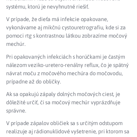
systému, ktorú je nevyhnutné riešiť.
V prípade, že dieťa má infekcie opakovane,
vykonávame aj mikčnú cystouretrografiu, kde si za
pomoci rtg s kontrastnou látkou zobrazíme močový
mechúr.
Pri opakovaných infekciách s horúčkami je častým
nálezom veziko-uretero-renálny reflux, čo je spätný
návrat moču z močového mechúra do močovodu,
prípadne až do obličky.
Ak sa opakujú zápaly dolných močových ciest, je
dôležité určiť, či sa močový mechúr vyprázdňuje
správne.
V prípade zápalov obličiek sa s určitým odstupom
realizuje aj rádionuklidové vyšetrenie, pri ktorom sa