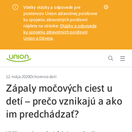
Všetky otázky a odpovede pre
poistencov Union zdravotnej poisťovne
ku spojeniu zdravotných poisťovní
nájdete na stránke:
Otázky a odpovede
ku spojeniu zdravotných poisťovní
Union a Dôvera
.
12. mája 2020
Ochorenia detí
Zápaly močových ciest u
detí – prečo vznikajú a ako
im predchádzať?