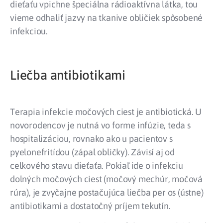
dieťaťu vpichne špeciálna rádioaktívna látka, tou
vieme odhaliť jazvy na tkanive obličiek spôsobené
infekciou.
Liečba antibiotikami
Terapia infekcie močových ciest je antibiotická. U
novorodencov je nutná vo forme infúzie, teda s
hospitalizáciou, rovnako ako u pacientov s
pyelonefritídou (zápal obličky). Závisí aj od
celkového stavu dieťaťa. Pokiaľ ide o infekciu
dolných močových ciest (močový mechúr, močová
rúra), je zvyčajne postačujúca liečba per os (ústne)
antibiotikami a dostatočný príjem tekutín.