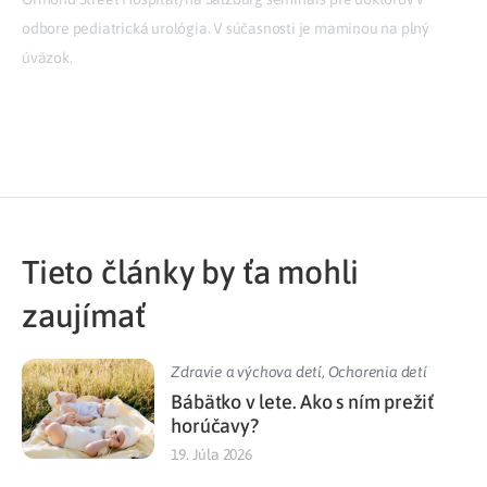
odbore pediatrická urológia. V súčasnosti je maminou na plný
úväzok.
Tieto články by ťa mohli
zaujímať
Zdravie a výchova detí
,
Ochorenia detí
Bábätko v lete. Ako s ním prežiť
horúčavy?
19. Júla 2026