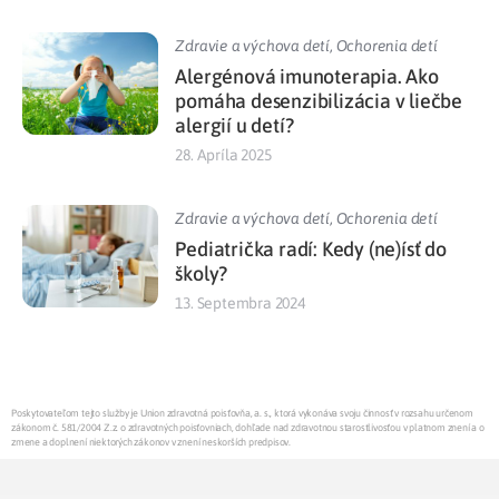
Zdravie a výchova detí
,
Ochorenia detí
Alergénová imunoterapia. Ako
pomáha desenzibilizácia v liečbe
alergií u detí?
28. Apríla 2025
Zdravie a výchova detí
,
Ochorenia detí
Pediatrička radí: Kedy (ne)ísť do
školy?
13. Septembra 2024
Poskytovateľom tejto služby je Union zdravotná poisťovňa, a. s., ktorá vykonáva svoju činnosť v rozsahu určenom
zákonom č. 581/2004 Z.z. o zdravotných poisťovniach, dohľade nad zdravotnou starostlivosťou v platnom znení a o
zmene a doplnení niektorých zákonov v znení neskorších predpisov.