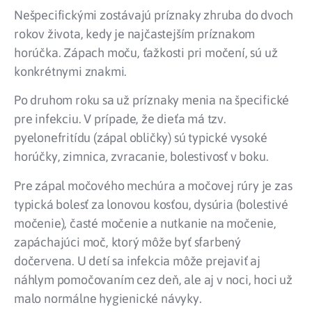
Nešpecifickými zostávajú príznaky zhruba do dvoch
rokov života, kedy je najčastejším príznakom
horúčka. Zápach moču, ťažkosti pri močení, sú už
konkrétnymi znakmi.
Po druhom roku sa už príznaky menia na špecifické
pre infekciu. V prípade, že dieťa má tzv.
pyelonefritídu (zápal obličky) sú typické vysoké
horúčky, zimnica, zvracanie, bolestivosť v boku.
Pre zápal močového mechúra a močovej rúry je zas
typická bolesť za lonovou kosťou, dysúria (bolestivé
močenie), časté močenie a nutkanie na močenie,
zapáchajúci moč, ktorý môže byť sfarbený
dočervena. U detí sa infekcia môže prejaviť aj
náhlym pomočovaním cez deň, ale aj v noci, hoci už
malo normálne hygienické návyky.