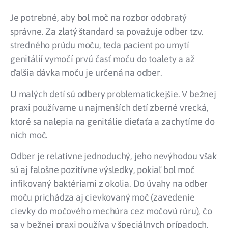
Je potrebné, aby bol moč na rozbor odobratý
správne. Za zlatý štandard sa považuje odber tzv.
stredného prúdu moču, teda pacient po umytí
genitálií vymočí prvú časť moču do toalety a až
ďalšia dávka moču je určená na odber.
U malých detí sú odbery problematickejšie. V bežnej
praxi používame u najmenších detí zberné vrecká,
ktoré sa nalepia na genitálie dieťaťa a zachytíme do
nich moč.
Odber je relatívne jednoduchý, jeho nevýhodou však
sú aj falošne pozitívne výsledky, pokiaľ bol moč
infikovaný baktériami z okolia. Do úvahy na odber
moču prichádza aj cievkovaný moč (zavedenie
cievky do močového mechúra cez močovú rúru), čo
sa v bežnej praxi používa v špeciálnych prípadoch,