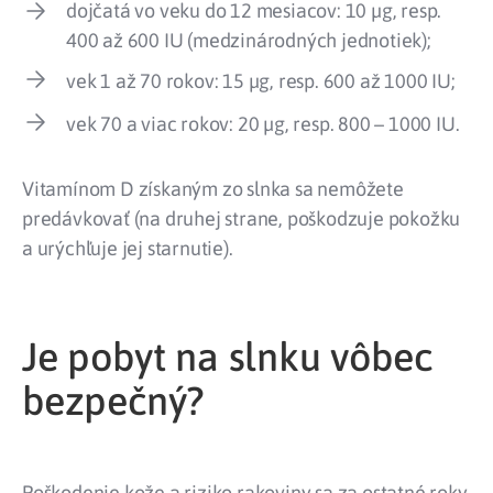
dojčatá vo veku do 12 mesiacov: 10 µg, resp.
400 až 600 IU (medzinárodných jednotiek);
vek 1 až 70 rokov: 15 µg, resp. 600 až 1000 IU;
vek 70 a viac rokov: 20 µg, resp. 800 – 1000 IU.
Vitamínom D získaným zo slnka sa nemôžete
predávkovať (na druhej strane, poškodzuje pokožku
a urýchľuje jej starnutie).
Je pobyt na slnku vôbec
bezpečný?
Poškodenie kože a riziko rakoviny sa za ostatné roky