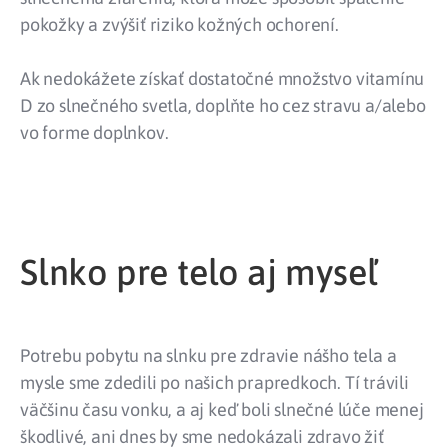
pokožky a zvýšiť riziko kožných ochorení.
Ak nedokážete získať dostatočné množstvo vitamínu
D zo slnečného svetla, doplňte ho cez stravu a/alebo
vo forme doplnkov.
Slnko pre telo aj myseľ
Potrebu pobytu na slnku pre zdravie nášho tela a
mysle sme zdedili po našich prapredkoch. Tí trávili
väčšinu času vonku, a aj keď boli slnečné lúče menej
škodlivé, ani dnes by sme nedokázali zdravo žiť