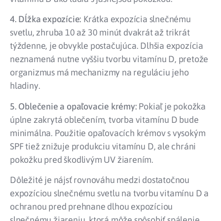
4. Dĺžka expozície:
Krátka expozícia slnečnému
svetlu, zhruba 10 až 30 minút dvakrát až trikrát
týždenne, je obvykle postačujúca. Dlhšia expozícia
neznamená nutne vyššiu tvorbu vitamínu D, pretože
organizmus má mechanizmy na reguláciu jeho
hladiny.
5. Oblečenie a opaľovacie krémy:
Pokiaľ je pokožka
úplne zakrytá oblečením, tvorba vitamínu D bude
minimálna. Použitie opaľovacích krémov s vysokým
SPF tiež znižuje produkciu vitamínu D, ale chráni
pokožku pred škodlivým UV žiarením.
Dôležité je nájsť rovnováhu medzi dostatočnou
expozíciou slnečnému svetlu na tvorbu vitamínu D a
ochranou pred prehnane dlhou expozíciou
slnečnému žiareniu, ktorá môže spôsobiť spálenie