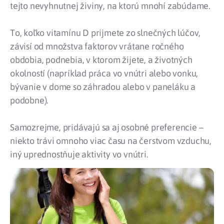
tejto nevyhnutnej živiny, na ktorú mnohí zabúdame.
To, koľko vitamínu D prijmete zo slnečných lúčov,
závisí od množstva faktorov vrátane ročného
obdobia, podnebia, v ktorom žijete, a životných
okolností (napríklad práca vo vnútri alebo vonku,
bývanie v dome so záhradou alebo v paneláku a
podobne).
Samozrejme, pridávajú sa aj osobné preferencie –
niekto trávi omnoho viac času na čerstvom vzduchu,
iný uprednostňuje aktivity vo vnútri.