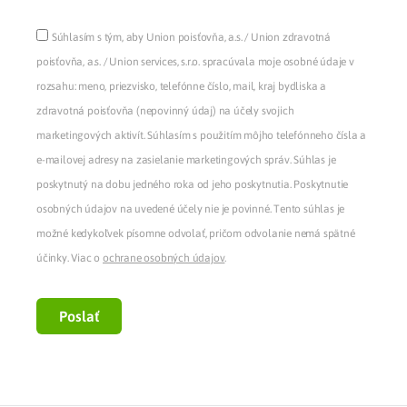
Súhlasím s tým, aby Union poisťovňa, a.s. / Union zdravotná
poisťovňa, a.s. / Union services, s.r.o. spracúvala moje osobné údaje v
rozsahu: meno, priezvisko, telefónne číslo, mail, kraj bydliska a
zdravotná poisťovňa (nepovinný údaj) na účely svojich
marketingových aktivít. Súhlasím s použitím môjho telefónneho čísla a
e-mailovej adresy na zasielanie marketingových správ. Súhlas je
poskytnutý na dobu jedného roka od jeho poskytnutia. Poskytnutie
osobných údajov na uvedené účely nie je povinné. Tento súhlas je
možné kedykoľvek písomne odvolať, pričom odvolanie nemá spätné
účinky. Viac o
ochrane osobných údajov
.
Poslať