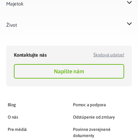
Majetok​
Život​
Kontaktujte nás
Škodová udalosť
Napíšte nám
Blog
Pomoc a podpora
O nás
Odstúpenie od zmluvy
Pre médiá
Povinne zverejnené
dokumenty