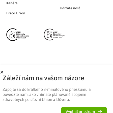
Kariéra
Udržateľnosť
Prečo Union
Partnerská zóna
Ochrana osobných údajov
Záleží nám na vašom názore
Pre médiá
Cookies
Legislatíva
Zapojte sa do krátkeho 3-minutového prieskumu a
povedzte nám, ako vnímate plánované spojenie
zdravotných poisťovní Union a Dôvera.
Vyplniť prieskum