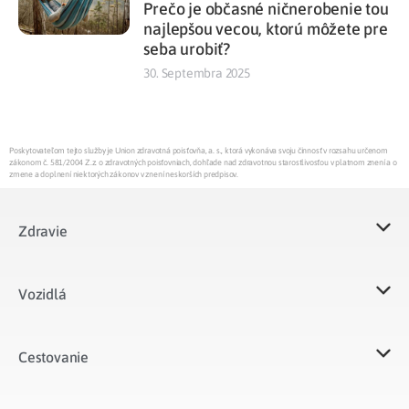
Prečo je občasné ničnerobenie tou
najlepšou vecou, ktorú môžete pre
seba urobiť?
30. Septembra 2025
Poskytovateľom tejto služby je Union zdravotná poisťovňa, a. s., ktorá vykonáva svoju činnosť v rozsahu určenom
zákonom č. 581/2004 Z.z. o zdravotných poisťovniach, dohľade nad zdravotnou starostlivosťou v platnom znení a o
zmene a doplnení niektorých zákonov v znení neskorších predpisov.
Zdravie
Vozidlá​
Cestovanie