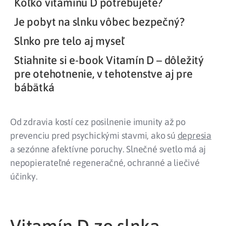
Koľko vitamínu D potrebujete?
Je pobyt na slnku vôbec bezpečný?
Slnko pre telo aj myseľ
Stiahnite si e-book Vitamín D – dôležitý
pre otehotnenie, v tehotenstve aj pre
bábätká
Od zdravia kostí cez posilnenie imunity až po
prevenciu pred psychickými stavmi, ako sú
depresia
a sezónne afektívne poruchy. Slnečné svetlo má aj
nepopierateľné regeneračné, ochranné a liečivé
účinky.
Vitamín D zo slnka