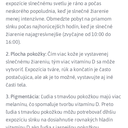
expozície slnečnému svetlu je ráno a počas
neskorého popoludnia, keď je slnečné žiarenie
menej intenzívne. Obmedzte pobyt na priamom
slnku počas najhorúcejších hodín, keď je slnečné
žiarenie najagresívnejšie (zvyčajne od 10:00 do
16:00).
2. Plocha pokožky:
Čím viac kože je vystavenej
slnečnému žiareniu, tým viac vitamínu D sa môže
vytvoriť. Expozícia tváre, rúk a končatín je často
postačujúca, ale ak je to možné, vystavujte aj iné
časti tela.
3. Pigmentácia:
Ľudia s tmavšou pokožkou majú viac
melanínu, čo spomaľuje tvorbu vitamínu D. Preto
ľudia s tmavšou pokožkou môžu potrebovať dlhšiu
expozíciu slnku na dosiahnutie rovnakých hladín
vitamínu D ako ľudia s jasnejšou pokožkou.