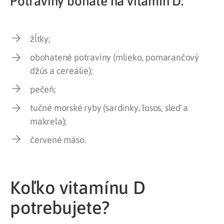
Potraviny bohaté na vitamín D:
žĺtky;
obohatené potraviny (mlieko, pomarančový
džús a cereálie);
pečeň;
tučné morské ryby (sardinky, losos, sleď a
makrela);
červené mäso.
Koľko vitamínu D
potrebujete?