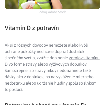
Zdroj: Adobe Stock
Vitamín D z potravín
Ak si z rôznych dôvodov nemôžete alebo kvôli
ochrane pokožky nechcete dopriať dostatok
slnečného svetla, zvážte doplnenie
zdrojov vitamínu
D
vo forme stravy alebo výživových doplnkov.
Samozrejme, zo stravy nikdy nedosiahnete také
dávky ako z doplnkov, no na vyváženie mierneho
nedostatku alebo udržanie hladiny spolu so slnkom
to postačí.