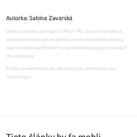
Autorka: Sabína Zavarská
Odbornú kontrolu zabezpečila MUDr. Mgr. Zuzana Pitoňáková,
všeobecná lekárka pre dospelých a environmentalistka, hlavná
lekárka polikliniky MEDANTE a vysokoškolská pedagogička na LF
UK v Bratislave.
Zdroje: verywellmind.com, ods.od.nih.gov, tandfonline.com,
nimh.nih.gov,