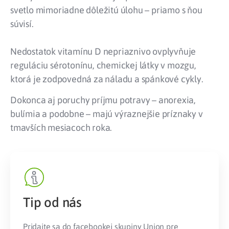
svetlo mimoriadne dôležitú úlohu – priamo s ňou
súvisí.
Nedostatok vitamínu D nepriaznivo ovplyvňuje
reguláciu sérotonínu, chemickej látky v mozgu,
ktorá je zodpovedná za náladu a spánkové cykly.
Dokonca aj poruchy príjmu potravy – anorexia,
bulímia a podobne – majú výraznejšie príznaky v
tmavších mesiacoch roka.
Tip od nás
Pridajte sa do facebookej skupiny
Union pre