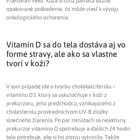
v detskom veku. Koža si totiž pamätá každé
opakované poškodenie, čo môže viesť k vývoju
onkologického ochorenia.
Vitamín D sa do tela dostáva aj vo
forme stravy, ale ako sa vlastne
tvorí v koži?
V tom prípade ide o tvorbu cholekalciferolu –
vitamínu D3, ktorý sa uskutočňuje v koži z
prekurzoru, jeho predchodcu, vznikajúceho z
cholesterolu prostredníctvom UV-B zložky
slnečného žiarenia. Po pár minútach sa neaktívny
prekurzor vitamínu D spotrebuje a ďalších 24 hodín
telo potrebuje, aby si ho znovu vytvorilo. Takže