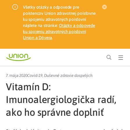
Všetky otázky a odpovede pre
poistencov Union zdravotnej poisťovne
ku spojeniu zdravotných poisťovní
nájdete na stránke:
Otázky a odpovede
ku spojeniu zdravotných poisťovní
Union a Dôvera
.
7. mája 2020
Covid-19
,
Duševné zdravie dospelých
Vitamín D:
Imunoalergiologička radí,
ako ho správne doplniť