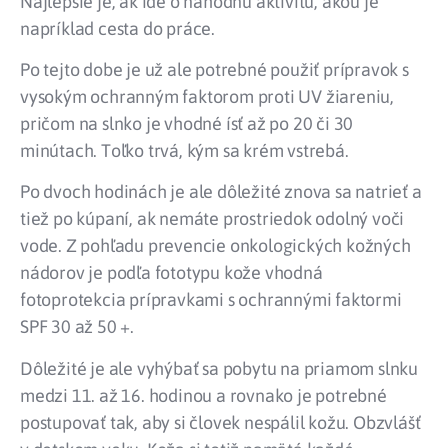
Najlepšie je, ak ide o náhodnú aktivitu, akou je
napríklad cesta do práce.
Po tejto dobe je už ale potrebné použiť prípravok s
vysokým ochranným faktorom proti UV žiareniu,
pričom na slnko je vhodné ísť až po 20 či 30
minútach. Toľko trvá, kým sa krém vstrebá.
Po dvoch hodinách je ale dôležité znova sa natrieť a
tiež po kúpaní, ak nemáte prostriedok odolný voči
vode. Z pohľadu prevencie onkologických kožných
nádorov je podľa fototypu kože vhodná
fotoprotekcia prípravkami s ochrannými faktormi
SPF 30 až 50 +.
Dôležité je ale vyhýbať sa pobytu na priamom slnku
medzi 11. až 16. hodinou a rovnako je potrebné
postupovať tak, aby si človek nespálil kožu. Obzvlášť