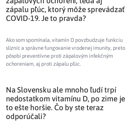
zápalových ochorení, teda aj
zápalu pľúc, ktorý môže sprevádzať
COVID-19. Je to pravda?
Ako som spomínala, vitamín D povzbudzuje funkciu
slizníc a správne fungovanie vrodenej imunity, preto
pôsobí preventívne proti zápalovým infekčným
ochoreniam, aj proti zápalu pľúc.
Na Slovensku ale mnoho ľudí trpí
nedostatkom vitamínu D, po zime je
to ešte horšie. Čo by ste teraz
odporúčali?