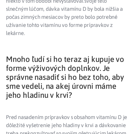
niekto v tom období nevystavoval svoje telo
slnečným lúčom, dávka vitamínu D by bola nižšia a
počas zimných mesiacov by preto bolo potrebné
užívanie tohto vitamínu vo forme prípravkov z
lekárne.
Mnoho ľudí si ho teraz aj kupuje vo
forme výživových doplnkov. Je
správne nasadiť si ho bez toho, aby
sme vedeli, na akej úrovni máme
jeho hladinu v krvi?
Pred nasadením prípravkov s obsahom vitamínu D je
dôležité vyšetrenie jeho hladiny v krvi a dávkovanie
treba prekonzultovať so svojím ošetrujúcim lekárom.