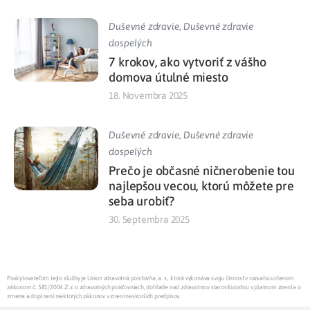
Duševné zdravie
,
Duševné zdravie
dospelých
7 krokov, ako vytvoriť z vášho
domova útulné miesto
18. Novembra 2025
Duševné zdravie
,
Duševné zdravie
dospelých
Prečo je občasné ničnerobenie tou
najlepšou vecou, ktorú môžete pre
seba urobiť?
30. Septembra 2025
Poskytovateľom tejto služby je Union zdravotná poisťovňa, a. s., ktorá vykonáva svoju činnosť v rozsahu určenom
zákonom č. 581/2004 Z.z. o zdravotných poisťovniach, dohľade nad zdravotnou starostlivosťou v platnom znení a o
zmene a doplnení niektorých zákonov v znení neskorších predpisov.