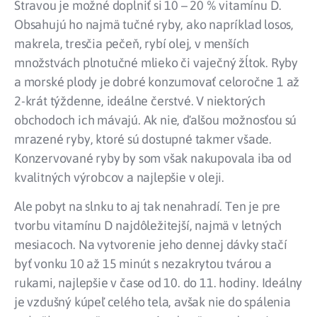
Stravou je možné doplniť si 10 – 20 % vitamínu D.
Obsahujú ho najmä tučné ryby, ako napríklad losos,
makrela, tresčia pečeň, rybí olej, v menších
množstvách plnotučné mlieko či vaječný žĺtok. Ryby
a morské plody je dobré konzumovať celoročne 1 až
2-krát týždenne, ideálne čerstvé. V niektorých
obchodoch ich mávajú. Ak nie, ďalšou možnosťou sú
mrazené ryby, ktoré sú dostupné takmer všade.
Konzervované ryby by som však nakupovala iba od
kvalitných výrobcov a najlepšie v oleji.
Ale pobyt na slnku to aj tak nenahradí. Ten je pre
tvorbu vitamínu D najdôležitejší, najmä v letných
mesiacoch. Na vytvorenie jeho dennej dávky stačí
byť vonku 10 až 15 minút s nezakrytou tvárou a
rukami, najlepšie v čase od 10. do 11. hodiny. Ideálny
je vzdušný kúpeľ celého tela, avšak nie do spálenia