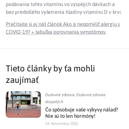
podávania tohto vitamínu vo vysokých dávkach a
bez predošlého vyšetrenia hladiny vitamínu D v krvi.
Prečítajte si aj náš článok
Ako si nepomýliť alergiu s
COVID-19? + tabuľka porovnania symptómov
.
Tieto články by ťa mohli
zaujímať
Duševné zdravie
,
Duševné zdravie
dospelých
Čo spôsobuje vaše výkyvy nálad?
Nie sú to len hormóny!
24. Novembra 2025