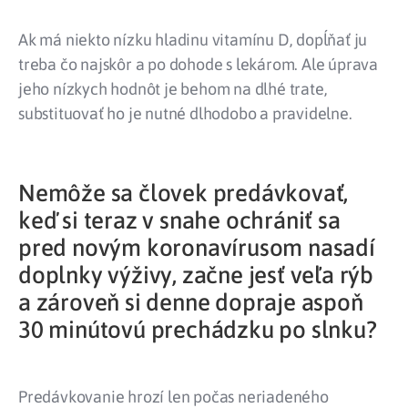
Ak má niekto nízku hladinu vitamínu D, dopĺňať ju
treba čo najskôr a po dohode s lekárom. Ale úprava
jeho nízkych hodnôt je behom na dlhé trate,
substituovať ho je nutné dlhodobo a pravidelne.
Nemôže sa človek predávkovať,
keď si teraz v snahe ochrániť sa
pred novým koronavírusom nasadí
doplnky výživy, začne jesť veľa rýb
a zároveň si denne dopraje aspoň
30 minútovú prechádzku po slnku?
Predávkovanie hrozí len počas neriadeného