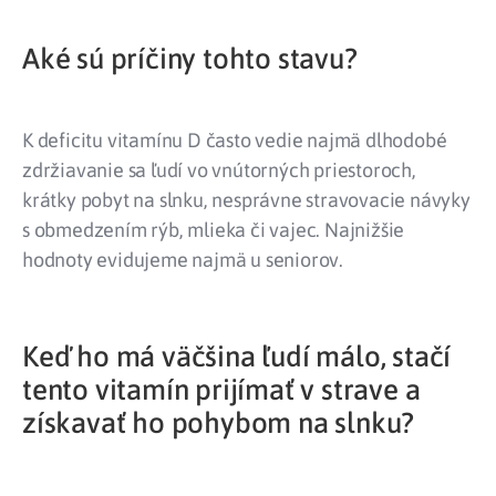
Aké sú príčiny tohto stavu?
K deficitu vitamínu D často vedie najmä dlhodobé
zdržiavanie sa ľudí vo vnútorných priestoroch,
krátky pobyt na slnku, nesprávne stravovacie návyky
s obmedzením rýb, mlieka či vajec. Najnižšie
hodnoty evidujeme najmä u seniorov.
Keď ho má väčšina ľudí málo, stačí
tento vitamín prijímať v strave a
získavať ho pohybom na slnku?