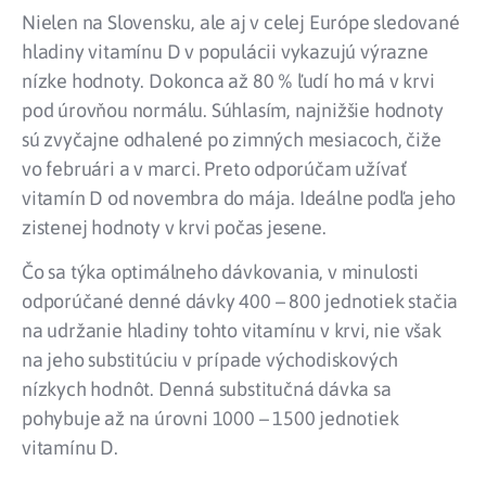
Nielen na Slovensku, ale aj v celej Európe sledované
hladiny vitamínu D v populácii vykazujú výrazne
nízke hodnoty. Dokonca až 80 % ľudí ho má v krvi
pod úrovňou normálu. Súhlasím, najnižšie hodnoty
sú zvyčajne odhalené po zimných mesiacoch, čiže
vo februári a v marci. Preto odporúčam užívať
vitamín D od novembra do mája. Ideálne podľa jeho
zistenej hodnoty v krvi počas jesene.
Čo sa týka optimálneho dávkovania, v minulosti
odporúčané denné dávky 400 – 800 jednotiek stačia
na udržanie hladiny tohto vitamínu v krvi, nie však
na jeho substitúciu v prípade východiskových
nízkych hodnôt. Denná substitučná dávka sa
pohybuje až na úrovni 1000 – 1500 jednotiek
vitamínu D.