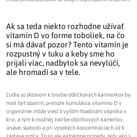
Ak sa teda niekto rozhodne užívať
vitamín D vo forme toboliek, na čo
si má dávať pozor? Tento vitamín je
rozpustný v tuku a keby sme ho
prijali viac, nadbytok sa nevylúči,
ale hromadí sa v tele.
Ľudia so sklonom k tvorbe obličkových kamienkov by
mali byť opatrní, pretože kumulácia vitamínu D v
organizme môže viesť k vyšším hladinám vápnika v
krvi, a tým k možnej tvorbe obličkových kameňov,
únave, slabosti a pri vysokých koncentráciách až k
zástave srdca. To sú ale extrémne prípady, skôr ako s