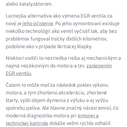
alebo katalyzátorom.
Lacnejšia alternatíva ako výmena EGR ventila za
nový je
jeho očistenie
. Po jeho vymontovaní existuje
niekoľko technológií ako ventil vyčistiť tak, aby bez
problémov fungoval tisícky ďalších kilometrov,
podobne ako v prípade škrtiacej klapky.
Niektorí vodiči to nezriedka riešia aj mechanickým a
najmä nezákonným do motora a tzv.
zaslepením
EGR ventilu
.
Časom to môže mať za následok pokles výkonu
motora, a tým zhoršenú akceleráciu, zhoršené
štarty, vyšší objem dymenia z výfuku a aj vyššiu
spotrebu paliva. Ale hlavne značný nárast emisií, čo
moderná diagnostika motora pri
emisnej a
technickej kontrole
dokáže veľmi rýchlo odhaliť.