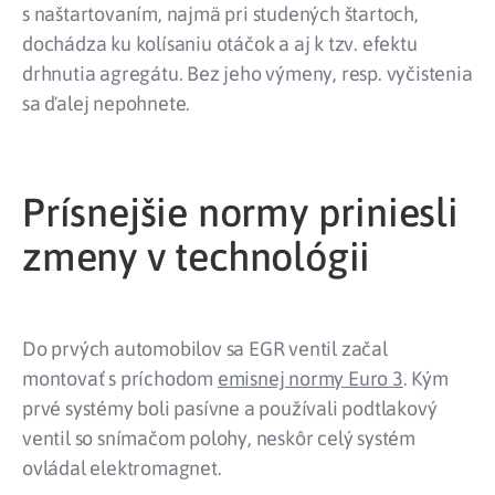
s naštartovaním, najmä pri studených štartoch,
dochádza ku kolísaniu otáčok a aj k tzv. efektu
drhnutia agregátu. Bez jeho výmeny, resp. vyčistenia
sa ďalej nepohnete.
Prísnejšie normy priniesli
zmeny v technológii
Do prvých automobilov sa EGR ventil začal
montovať s príchodom
emisnej normy Euro 3
. Kým
prvé systémy boli pasívne a používali podtlakový
ventil so snímačom polohy, neskôr celý systém
ovládal elektromagnet.