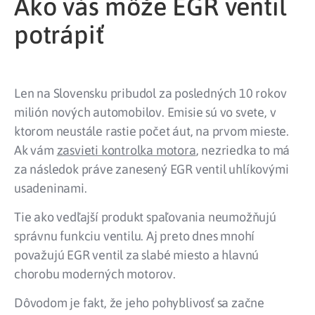
Ako vás môže EGR ventil
potrápiť
Len na Slovensku pribudol za posledných 10 rokov
milión nových automobilov. Emisie sú vo svete, v
ktorom neustále rastie počet áut, na prvom mieste.
Ak vám
zasvieti kontrolka motora
, nezriedka to má
za následok práve zanesený EGR ventil uhlíkovými
usadeninami.
Tie ako vedľajší produkt spaľovania neumožňujú
správnu funkciu ventilu. Aj preto dnes mnohí
považujú EGR ventil za slabé miesto a hlavnú
chorobu moderných motorov.
Dôvodom je fakt, že jeho pohyblivosť sa začne