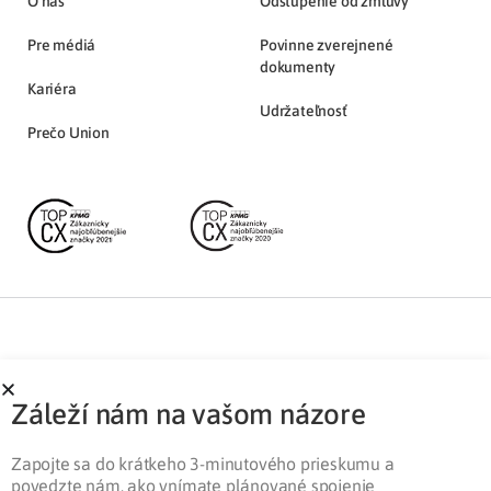
O nás
Odstúpenie od zmluvy
Pre médiá
Povinne zverejnené
dokumenty
Kariéra
Udržateľnosť
Prečo Union
Partnerská zóna
Ochrana osobných údajov
Záleží nám na vašom názore
Pre médiá
Cookies
Legislatíva
Zapojte sa do krátkeho 3-minutového prieskumu a
povedzte nám, ako vnímate plánované spojenie