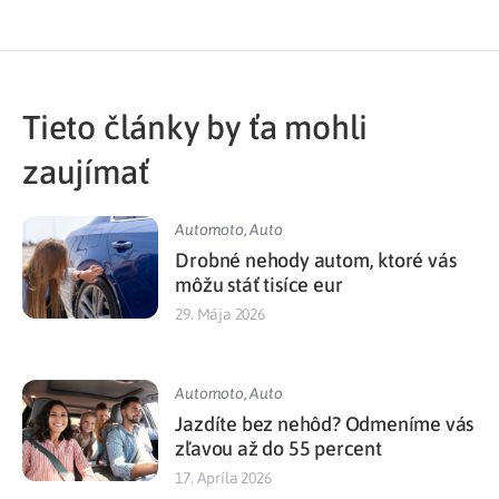
Tieto články by ťa mohli
zaujímať
Automoto
,
Auto
Drobné nehody autom, ktoré vás
môžu stáť tisíce eur
29. Mája 2026
Automoto
,
Auto
Jazdíte bez nehôd? Odmeníme vás
zľavou až do 55 percent
17. Apríla 2026