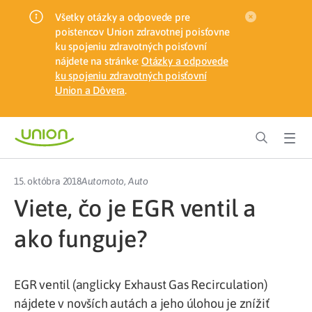
Všetky otázky a odpovede pre
poistencov Union zdravotnej poisťovne
ku spojeniu zdravotných poisťovní
nájdete na stránke:
Otázky a odpovede
ku spojeniu zdravotných poisťovní
Union a Dôvera
.
15. októbra 2018
Automoto
,
Auto
Viete, čo je EGR ventil a
ako funguje?
EGR ventil (anglicky Exhaust Gas Recirculation)
nájdete v novších autách a jeho úlohou je znížiť