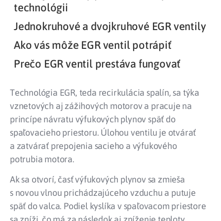
technológii
Jednokruhové a dvojkruhové EGR ventily
Ako vás môže EGR ventil potrápiť
Prečo EGR ventil prestáva fungovať
Technológia EGR, teda recirkulácia spalín, sa týka
vznetových aj zážihových motorov a pracuje na
princípe návratu výfukových plynov späť do
spaľovacieho priestoru. Úlohou ventilu je otvárať
a zatvárať prepojenia sacieho a výfukového
potrubia motora.
Ak sa otvorí, časť výfukových plynov sa zmieša
s novou vlnou prichádzajúceho vzduchu a putuje
späť do valca. Podiel kyslíka v spaľovacom priestore
sa zníži, čo má za následok aj zníženie teploty