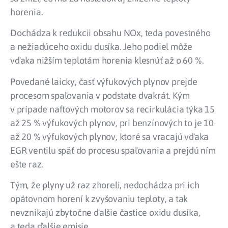
horenia.
Dochádza k redukcii obsahu NOx, teda povestného
a nežiadúceho oxidu dusíka. Jeho podiel môže
vďaka nižším teplotám horenia klesnúť až o 60 %.
Povedané laicky, časť výfukových plynov prejde
procesom spaľovania v podstate dvakrát. Kým
v prípade naftových motorov sa recirkulácia týka 15
až 25 % výfukových plynov, pri benzínových to je 10
až 20 % výfukových plynov, ktoré sa vracajú vďaka
EGR ventilu späť do procesu spaľovania a prejdú ním
ešte raz.
Tým, že plyny už raz zhoreli, nedochádza pri ich
opätovnom horení k zvyšovaniu teploty, a tak
nevznikajú zbytočne ďalšie častice oxidu dusíka,
a teda ďalšie emisie.