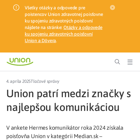
Všetky otázky a odpovede pre
poistencov Union zdravotnej poisťovne
ku spojeniu zdravotných poisťovní
nájdete na stránke:
Otázky a odpovede
ku spojeniu zdravotných poisťovní
Union a Dôvera
.
4. apríla 2025
Tlačové správy
Union patrí medzi značky s
najlepšou komunikáciou
V ankete Hermes komunikátor roka 2024 získala
poisťovňa Union v kategórii Median.sk –