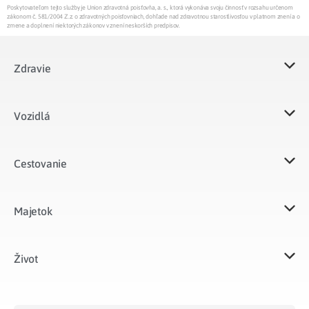
Poskytovateľom tejto služby je Union zdravotná poisťovňa, a. s., ktorá vykonáva svoju činnosť v rozsahu určenom
zákonom č. 581/2004 Z.z. o zdravotných poisťovniach, dohľade nad zdravotnou starostlivosťou v platnom znení a o
zmene a doplnení niektorých zákonov v znení neskorších predpisov.
Zdravie
Vozidlá​
Cestovanie
Majetok​
Život​