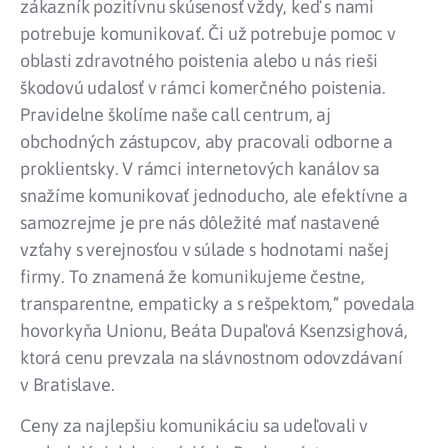
zákazník pozitívnu skúsenosť vždy, keď s nami
potrebuje komunikovať. Či už potrebuje pomoc v
oblasti zdravotného poistenia alebo u nás rieši
škodovú udalosť v rámci komerčného poistenia.
Pravidelne školíme naše call centrum, aj
obchodných zástupcov, aby pracovali odborne a
proklientsky. V rámci internetových kanálov sa
snažíme komunikovať jednoducho, ale efektívne a
samozrejme je pre nás dôležité mať nastavené
vzťahy s verejnosťou v súlade s hodnotami našej
firmy. To znamená že komunikujeme čestne,
transparentne, empaticky a s rešpektom,“ povedala
hovorkyňa Unionu, Beáta Dupaľová Ksenzsighová,
ktorá cenu prevzala na slávnostnom odovzdávaní
v Bratislave.
Ceny za najlepšiu komunikáciu sa udeľovali v