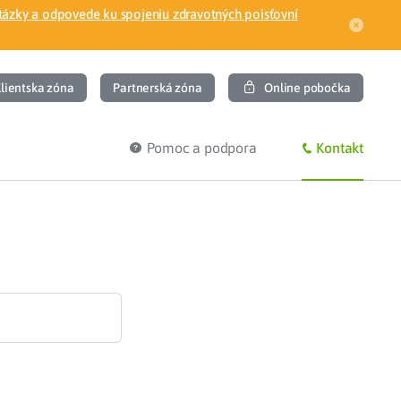
tázky a odpovede ku spojeniu zdravotných poisťovní
lientska zóna
Partnerská zóna
Online pobočka
Pomoc a podpora
Kontakt
DIŤ
HĽADÁM
ec
Overenie poistného vzťahu
Prihláška do zdravotnej poisťovne
osť
Zoznam dlžníkov
uvného lekára
Žiadosti a tlačivá