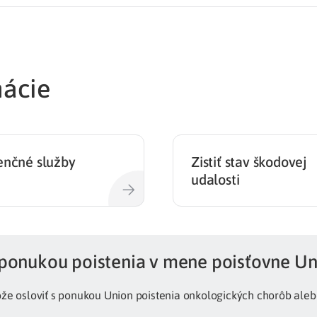
mácie
enčné služby
Zistiť stav škodovej
udalosti
 ponukou poistenia v mene poisťovne U
e osloviť s ponukou Union poistenia onkologických chorôb alebo