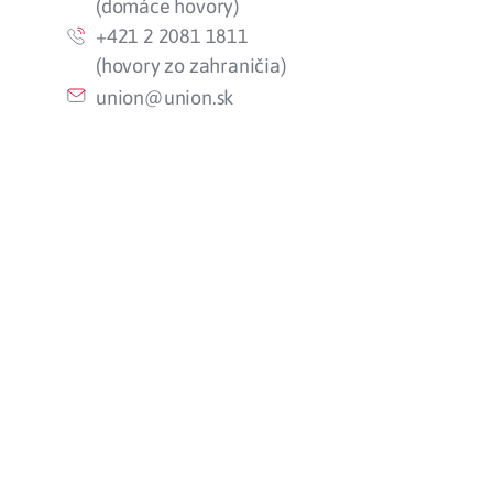
(domáce hovory)
+421 2 2081 1811
(hovory zo zahraničia)
union@union.sk