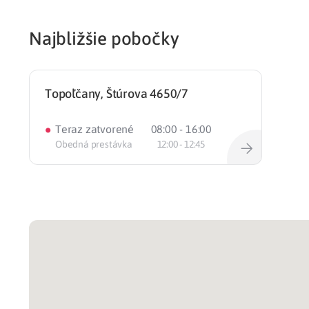
Zdravotné po
Najbližšie pobočky
Prečo Union
Topoľčany, Štúrova 4650/7
•
Teraz zatvorené
08:00 - 16:00
Obedná prestávka
12:00 - 12:45