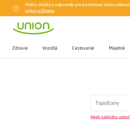
Všetky otázky a odpovede pre poistencov Union zdravotn
Union a Dôvera
.
Zdravie
Vozidlá
Cestovanie
Majetok
Benefity
Zmena zdrav
Union mobiln
Poistenie n