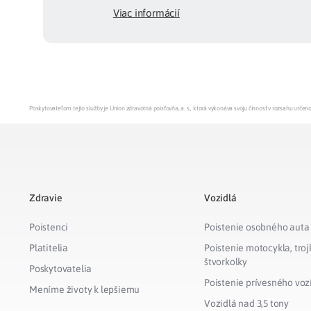
Viac informácií
Poskytovateľom tejto služby je Union zdravotná poisťovňa, a. s., ktorá vykonáva svoju činnosť v rozsahu urč
Zdravie
Vozidlá
Poistenci
Poistenie osobného auta
Platitelia
Poistenie motocykla, troj
štvorkolky
Poskytovatelia
Poistenie prívesného voz
Meníme životy k lepšiemu
Vozidlá nad 3,5 tony