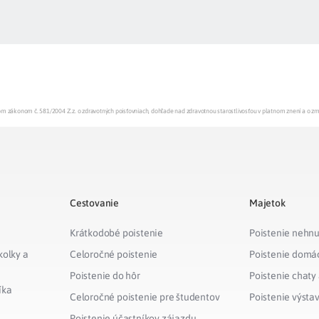
enom zákonom č. 581/2004 Z.z. o zdravotných poisťovniach, dohľade nad zdravotnou starostlivosťou v platnom znení a o z
Cestovanie
Majetok
Krátkodobé poistenie
Poistenie nehnu
kolky a
Celoročné poistenie
Poistenie domá
Poistenie do hôr
Poistenie chaty
íka
Celoročné poistenie pre študentov
Poistenie výsta
Poistenie účastníkov zájazdu