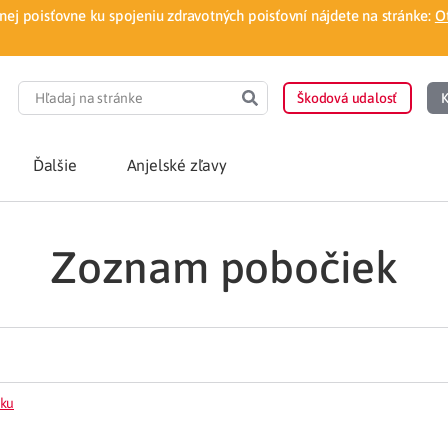
ej poisťovne ku spojeniu zdravotných poisťovní nájdete na stránke:
O
Škodová udalosť
K
Ďalšie
Anjelské zľavy
Zoznam pobočiek
POTREBUJEM PORA
Som nový poisten
otnej poisťovne
Vyhľadať lekára
á aplikácia
Kúpeľná starostliv
ovorodenca v pohodlí domova
Ošetrenie u nezml