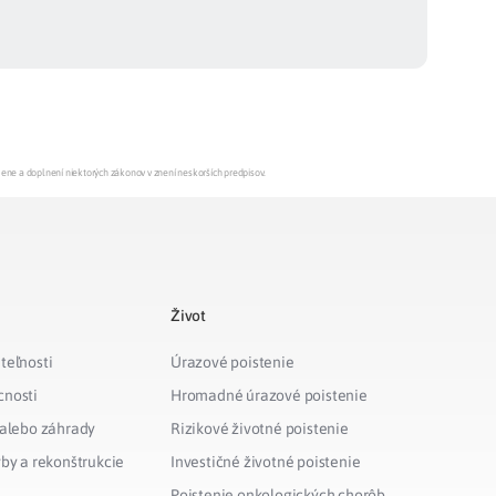
mene a doplnení niektorých zákonov v znení neskorších predpisov.
Život
teľnosti
Úrazové poistenie
cnosti
Hromadné úrazové poistenie
 alebo záhrady
Rizikové životné poistenie
vby a rekonštrukcie
Investičné životné poistenie
Poistenie onkologických chorôb