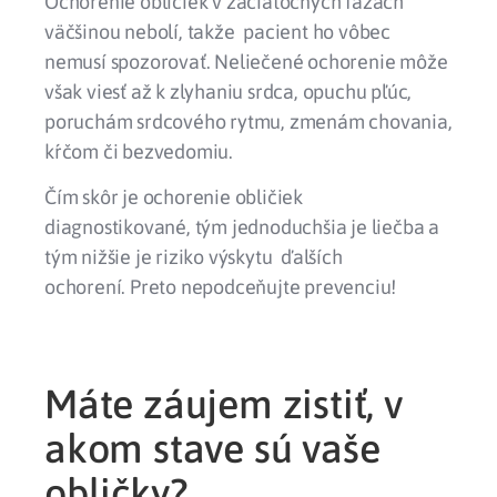
Ochorenie obličiek v začiatočných fázach
väčšinou nebolí, takže pacient ho vôbec
nemusí spozorovať. Neliečené ochorenie môže
však viesť až k zlyhaniu srdca, opuchu pľúc,
poruchám srdcového rytmu, zmenám chovania,
kŕčom či bezvedomiu.
Čím skôr je ochorenie obličiek
diagnostikované, tým jednoduchšia je liečba a
tým nižšie je riziko výskytu ďalších
ochorení. Preto nepodceňujte prevenciu!
Máte záujem zistiť, v
akom stave sú vaše
obličky?