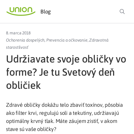
Blog
8. marca 2018
Ochorenia dospelých
,
Prevencia a očkovanie
,
Zdravotná
starostlivosť
Udržiavate svoje obličky vo
forme? Je tu Svetový deň
obličiek
Zdravé obličky dokážu telo zbaviť toxínov, pôsobia
ako filter krvi, regulujú soli a tekutiny, udržiavajú
optimálny krvný tlak. Máte záujem zistiť, v akom
stave sú vaše obličky?