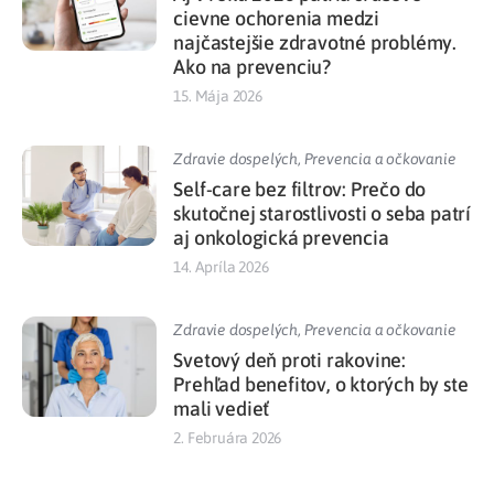
cievne ochorenia medzi
najčastejšie zdravotné problémy.
Ako na prevenciu?
15. Mája 2026
Zdravie dospelých
,
Prevencia a očkovanie
Self-care bez filtrov: Prečo do
skutočnej starostlivosti o seba patrí
aj onkologická prevencia
14. Apríla 2026
Zdravie dospelých
,
Prevencia a očkovanie
Svetový deň proti rakovine:
Prehľad benefitov, o ktorých by ste
mali vedieť
2. Februára 2026