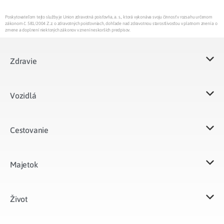
Poskytovateľom tejto služby je Union zdravotná poisťovňa, a. s., ktorá vykonáva svoju činnosť v rozsahu určenom
zákonom č. 581/2004 Z.z. o zdravotných poisťovniach, dohľade nad zdravotnou starostlivosťou v platnom znení a o
zmene a doplnení niektorých zákonov v znení neskorších predpisov.
Zdravie
Vozidlá​
Cestovanie
Majetok​
Život​