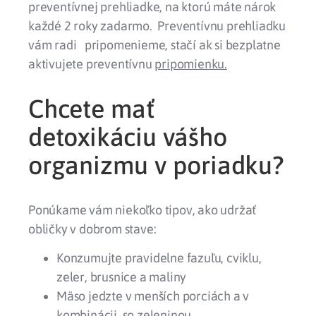
preventívnej prehliadke, na ktorú máte nárok
každé 2 roky zadarmo. Preventívnu prehliadku
vám radi pripomenieme, stačí ak si bezplatne
aktivujete preventívnu
pripomienku.
Chcete mať
detoxikáciu vášho
organizmu v poriadku?
Ponúkame vám niekoľko tipov, ako udržať
obličky v dobrom stave:
Konzumujte pravidelne fazuľu, cviklu,
zeler, brusnice a maliny
Mäso jedzte v menších porciách a v
kombinácii so zeleninou