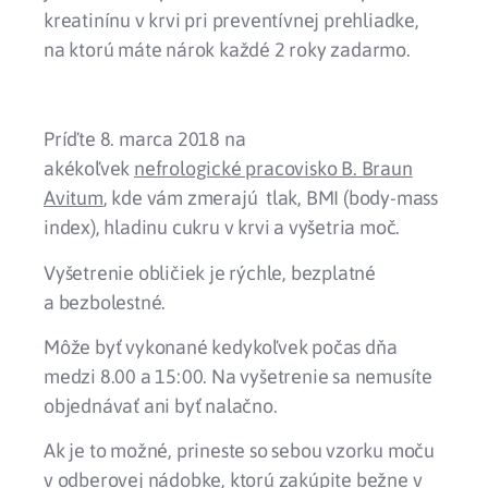
kreatinínu v krvi pri preventívnej prehliadke,
na ktorú máte nárok každé 2 roky zadarmo.
Príďte 8. marca 2018 na
akékoľvek
nefrologické pracovisko B. Braun
Avitum
, kde vám zmerajú tlak, BMI (body-mass
index), hladinu cukru v krvi a vyšetria moč.
Vyšetrenie obličiek je rýchle, bezplatné
a bezbolestné.
Môže byť vykonané kedykoľvek počas dňa
medzi 8.00 a 15:00. Na vyšetrenie sa nemusíte
objednávať ani byť nalačno.
Ak je to možné, prineste so sebou vzorku moču
v odberovej nádobke, ktorú zakúpite bežne v