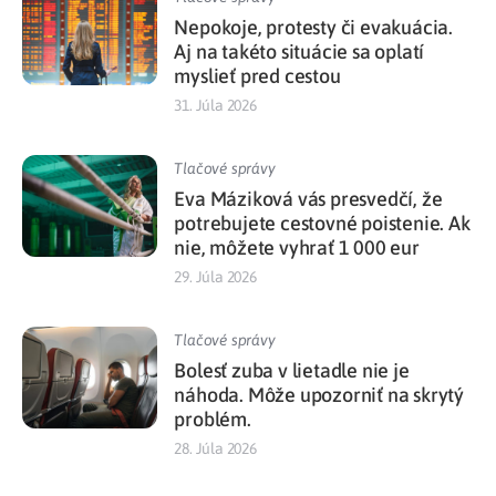
Nepokoje, protesty či evakuácia.
Aj na takéto situácie sa oplatí
myslieť pred cestou
31. Júla 2026
Tlačové správy
Eva Máziková vás presvedčí, že
potrebujete cestovné poistenie. Ak
nie, môžete vyhrať 1 000 eur
29. Júla 2026
Tlačové správy
Bolesť zuba v lietadle nie je
náhoda. Môže upozorniť na skrytý
problém.
28. Júla 2026