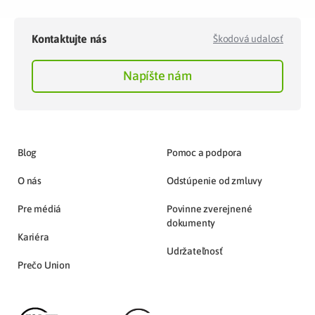
Kontaktujte nás
Škodová udalosť
Napíšte nám
Blog
Pomoc a podpora
O nás
Odstúpenie od zmluvy
Pre médiá
Povinne zverejnené
dokumenty
Kariéra
Udržateľnosť
Prečo Union