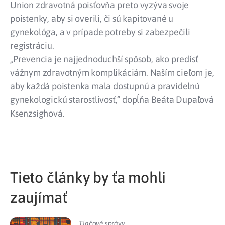
Union zdravotná poisťovňa
preto vyzýva svoje
poistenky, aby si overili, či sú kapitované u
gynekológa, a v prípade potreby si zabezpečili
registráciu.
„Prevencia je najjednoduchší spôsob, ako predísť
vážnym zdravotným komplikáciám. Naším cieľom je,
aby každá poistenka mala dostupnú a pravidelnú
gynekologickú starostlivosť,“ dopĺňa Beáta Dupaľová
Ksenzsighová.
Tieto články by ťa mohli
zaujímať
Tlačové správy