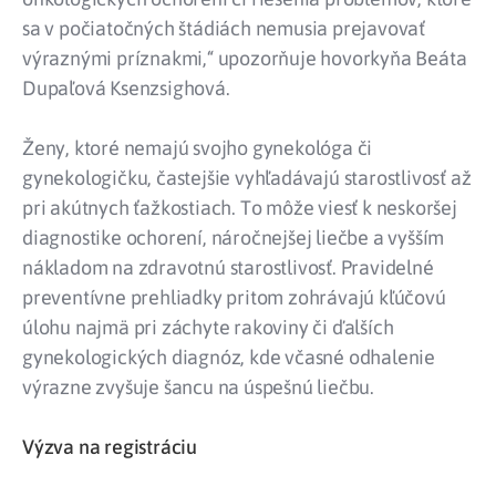
sa v počiatočných štádiách nemusia prejavovať
výraznými príznakmi,“ upozorňuje hovorkyňa Beáta
Dupaľová Ksenzsighová.
Ženy, ktoré nemajú svojho gynekológa či
gynekologičku, častejšie vyhľadávajú starostlivosť až
pri akútnych ťažkostiach. To môže viesť k neskoršej
diagnostike ochorení, náročnejšej liečbe a vyšším
nákladom na zdravotnú starostlivosť. Pravidelné
preventívne prehliadky pritom zohrávajú kľúčovú
úlohu najmä pri záchyte rakoviny či ďalších
gynekologických diagnóz, kde včasné odhalenie
výrazne zvyšuje šancu na úspešnú liečbu.
Výzva na registráciu