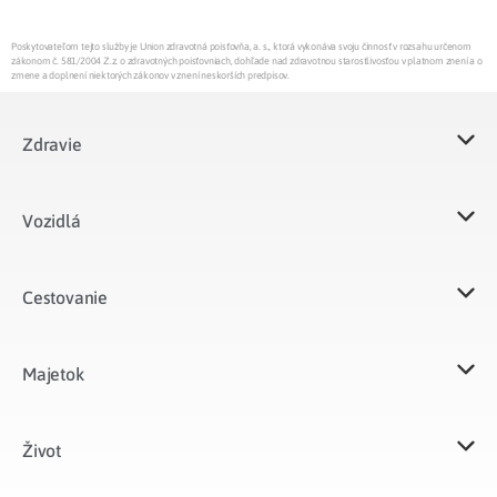
Poskytovateľom tejto služby je Union zdravotná poisťovňa, a. s., ktorá vykonáva svoju činnosť v rozsahu určenom
zákonom č. 581/2004 Z.z. o zdravotných poisťovniach, dohľade nad zdravotnou starostlivosťou v platnom znení a o
zmene a doplnení niektorých zákonov v znení neskorších predpisov.
Zdravie
Vozidlá​
Cestovanie
Majetok​
Život​