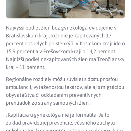
Najvyšší podiel žien bez gynekológa evidujeme v
Bratislavskom kraji, kde nie je kapitovaných 17
percent dospelých poistenkýň. V Košickom kraji ide o
15,9 percent a v Prešovskom kraji o 14,2 percent.
Najnižší podiel nekapitovaných žien má Trenčiansky
kraj – 11 percent.
Regionálne rozdiely môžu súvisieť s dostupnosťou
ambulancií, vyťaženosťou lekárov, ale aj s migráciou
obyvateľstva či odkladaním preventívnych
prehliadok zo strany samotných žien.
„Kapitácia u gynekológa nie je formalita. Je to
základ pravidelnej
prevencie
, včasného záchytu
onkologických ochorení či riešenia problémov, ktoré