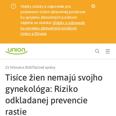
Všetky otázky a odpovede pre
poistencov Union zdravotnej poisťovne
ku spojeniu zdravotných poisťovní
nájdete na stránke:
Otázky a odpovede
ku spojeniu zdravotných poisťovní
Union a Dôvera
.
23. februára 2026
Tlačové správy
Tisíce žien nemajú svojho
gynekológa: Riziko
odkladanej prevencie
rastie