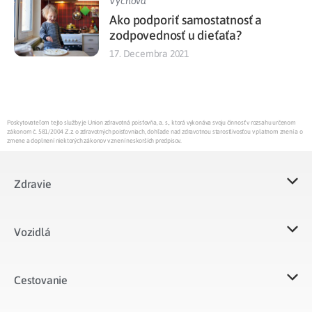
Výchova
Ako podporiť samostatnosť a
zodpovednosť u dieťaťa?
17. Decembra 2021
Poskytovateľom tejto služby je Union zdravotná poisťovňa, a. s., ktorá vykonáva svoju činnosť v rozsahu určenom
zákonom č. 581/2004 Z.z. o zdravotných poisťovniach, dohľade nad zdravotnou starostlivosťou v platnom znení a o
zmene a doplnení niektorých zákonov v znení neskorších predpisov.
Zdravie
Vozidlá​
Cestovanie