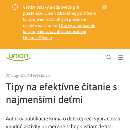
Všetky otázky a odpovede pre
poistencov Union zdravotnej poisťovne
ku spojeniu zdravotných poisťovní
nájdete na stránke:
Otázky a odpovede
ku spojeniu zdravotných poisťovní
Union a Dôvera
.
27. augusta 2019
Výchova
Tipy na efektívne čítanie s
najmenšími deťmi
Autorky publikácie Kniha o detskej reči vypracovali
vhodné aktivity primerané schopnostiam detí v