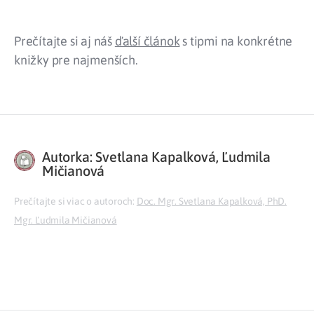
Prečítajte si aj náš
ďalší článok
s tipmi na konkrétne
knižky pre najmenších.
Autorka: Svetlana Kapalková, Ľudmila
Mičianová
Prečítajte si viac o autoroch:
Doc. Mgr. Svetlana Kapalková, PhD.
Mgr. Ľudmila Mičianová