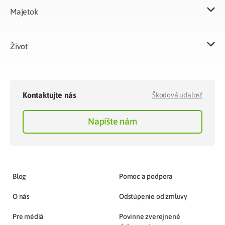
Majetok​
Život​
Kontaktujte nás
Škodová udalosť
Napíšte nám
Blog
Pomoc a podpora
O nás
Odstúpenie od zmluvy
Pre médiá
Povinne zverejnené