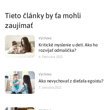
Tieto články by ťa mohli
zaujímať
Výchova
Kritické myslenie u detí. Ako ho
rozvíjať odmalička?
4. Februára 2022
Výchova
Ako nevychovať z dieťaťa egoistu?
7. Januára 2022