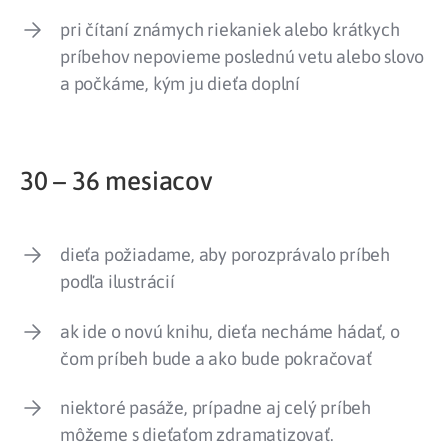
pri čítaní známych riekaniek alebo krátkych
príbehov nepovieme poslednú vetu alebo slovo
a počkáme, kým ju dieťa doplní
30 – 36 mesiacov
dieťa požiadame, aby porozprávalo príbeh
podľa ilustrácií
ak ide o novú knihu, dieťa necháme hádať, o
čom príbeh bude a ako bude pokračovať
niektoré pasáže, prípadne aj celý príbeh
môžeme s dieťaťom zdramatizovať.