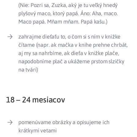
(Nie: Pozri sa, Zuzka, aký je tu veľký hnedý
plyšový maco, ktorý papá. Áno: Aha, maco.
Maco papá. Mňam mňam. Papá kašu.)
zahrajme dieťaťu to, o čom si s ním v knižke
čítame (napr. ak mačka v knihe prehne chrbát,
aj my sa nahrbíme, ak dieťa v knižke plače,
napodobníme plač a ukážeme prstom slzičky
na tvári)
18 – 24 mesiacov
pomenúvame obrázky a opisujeme ich
krátkymi vetami