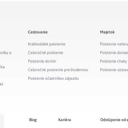
Cestovanie
Majetok
Krátkodobé poistenie
Poistenie nehnu
kolky a
Celoročné poistenie
Poistenie domá
Poistenie do hôr
Poistenie chaty
íka
Celoročné poistenie pre študentov
Poistenie výsta
Poistenie účastníkov zájazdu
el
Blog
Kariéra
Odstúpenie od 