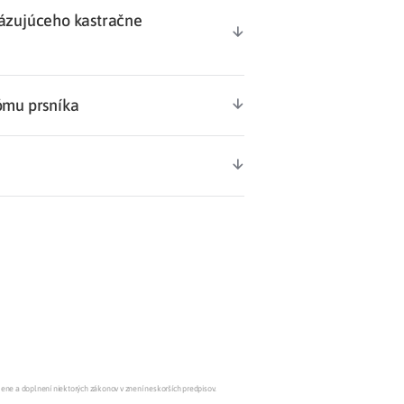
tázujúceho kastračne
nómu prsníka
mene a doplnení niektorých zákonov v znení neskorších predpisov.