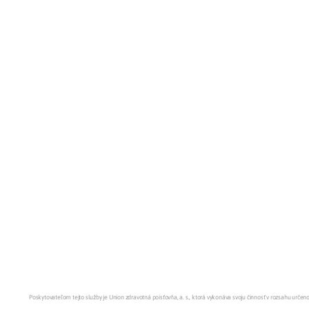
Poskytovateľom tejto služby je Union zdravotná poisťovňa, a. s., ktorá vykonáva svoju činnosť v rozsahu urč