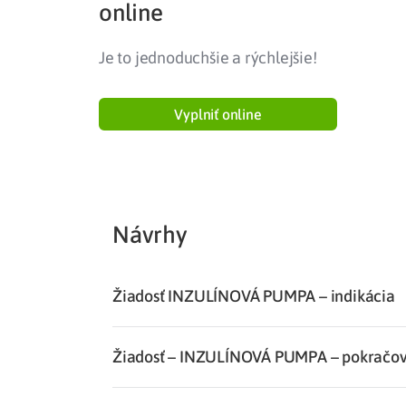
online
Liečba v zahraničí
istenie pre cudzincov
Je to jednoduchšie a rýchlejšie!
Vyplniť online
Návrhy
Žiadosť INZULÍNOVÁ PUMPA – indikácia
Žiadosť – INZULÍNOVÁ PUMPA – pokračo