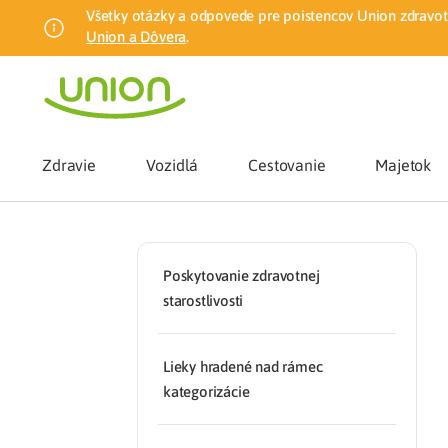
Všetky otázky a odpovede pre poistencov Union zdravotn
Union a Dôvera
.
Zdravie
Vozidlá
Cestovanie
Majetok
Benefity
Poskytovanie zdravotnej
starostlivosti
Zmena zdrav
Lieky hradené nad rámec
Union mobiln
kategorizácie
Poistenie n