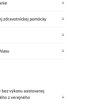
anie
ej zdravotníckej pomôcky
hlasu
 bez výkonu asistovanej
ého z verejného