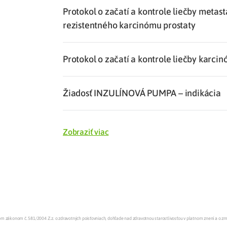
Protokol o začatí a kontrole liečby metas
rezistentného karcinómu prostaty
Protokol o začatí a kontrole liečby karci
Žiadosť INZULÍNOVÁ PUMPA – indikácia
Zobraziť viac
enom zákonom č. 581/2004 Z.z. o zdravotných poisťovniach, dohľade nad zdravotnou starostlivosťou v platnom znení a o z