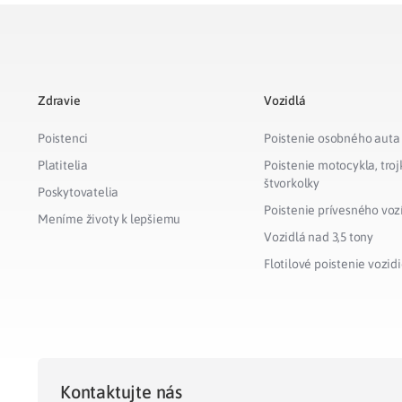
Zdravie
Vozidlá
Poistenci
Poistenie osobného auta
Platitelia
Poistenie motocykla, troj
štvorkolky
Poskytovatelia
Poistenie prívesného voz
Meníme životy k lepšiemu
Vozidlá nad 3,5 tony
Flotilové poistenie vozidi
Kontaktujte nás