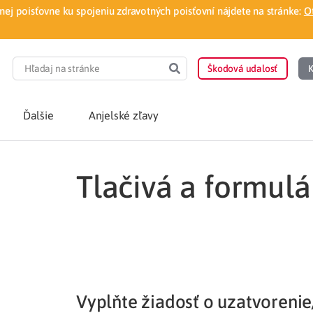
ej poisťovne ku spojeniu zdravotných poisťovní nájdete na stránke:
O
Škodová udalosť
K
Ďalšie
Anjelské zľavy
Tlačivá a formulá
POTREBUJEM PORA
Som nový poisten
otnej poisťovne
Vyhľadať lekára
á aplikácia
Kúpeľná starostliv
Vyplňte žiadosť o uzatvoren
ovorodenca v pohodlí domova
Ošetrenie u nezml