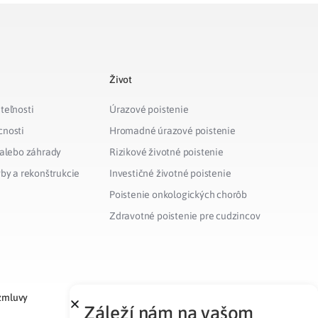
Život
teľnosti
Úrazové poistenie
cnosti
Hromadné úrazové poistenie
 alebo záhrady
Rizikové životné poistenie
vby a rekonštrukcie
Investičné životné poistenie
Poistenie onkologických chorôb
Zdravotné poistenie pre cudzincov
zmluvy
Záleží nám na vašom