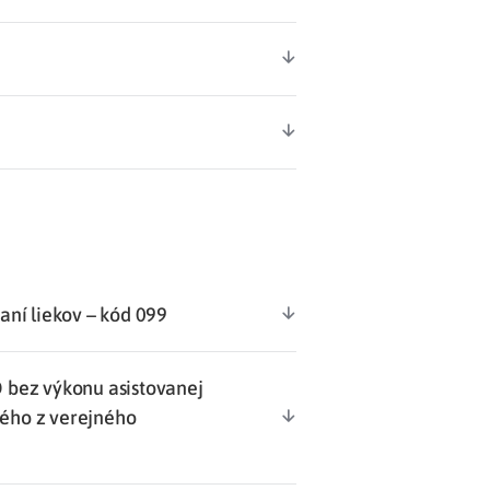
aní liekov – kód 099
 bez výkonu asistovanej
ého z verejného