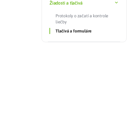
Žiadosti a tlačivá
Zdravotné po
Protokoly o začatí a kontrole
liečby
Prečo Union
Tlačivá a formuláre