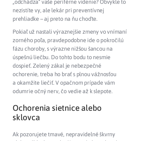
„odchádza“ vaše periférne videnie? Obvykle to
nezistíte vy, ale lekár pri preventívnej
prehliadke – aj preto na ňu choďte.
Pokiaľ už nastali výraznejšie zmeny vo vnímaní
zorného poľa, pravdepodobne ide o pokročilú
fázu choroby, s výrazne nižšou šancou na
úspešnú liečbu. Do tohto bodu to nesmie
dospieť.
Zelený zákal je nebezpečné
ochorenie, treba ho brať s plnou vážnosťou
a okamžite liečiť. V opačnom prípade vám
odumrie očný nerv, čo vedie až k slepote.
Ochorenia sietnice alebo
sklovca
Ak pozorujete tmavé, nepravidelné škvrny