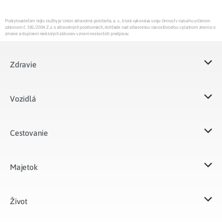
Poskytovateľom tejto služby je Union zdravotná poisťovňa, a. s., ktorá vykonáva svoju činnosť v rozsahu určenom
zákonom č. 581/2004 Z.z. o zdravotných poisťovniach, dohľade nad zdravotnou starostlivosťou v platnom znení a o
zmene a doplnení niektorých zákonov v znení neskorších predpisov.
Zdravie
Vozidlá​
Cestovanie
Majetok​
Život​