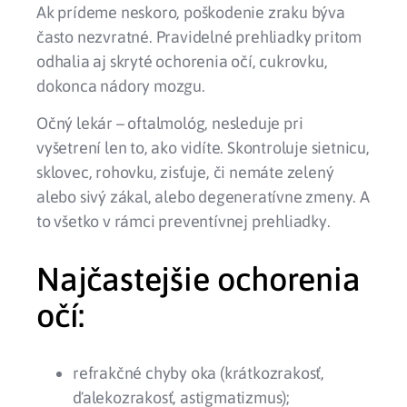
Ak prídeme neskoro, poškodenie zraku býva
často nezvratné. Pravidelné prehliadky pritom
odhalia aj skryté ochorenia očí, cukrovku,
dokonca nádory mozgu.
Očný lekár – oftalmológ, nesleduje pri
vyšetrení len to, ako vidíte. Skontroluje sietnicu,
sklovec, rohovku, zisťuje, či nemáte zelený
alebo sivý zákal, alebo degeneratívne zmeny. A
to všetko v rámci preventívnej prehliadky.
Najčastejšie ochorenia
očí:
refrakčné chyby oka (krátkozrakosť,
ďalekozrakosť, astigmatizmus);