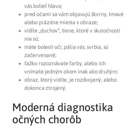
vás bolieť hlava;
pred očami sa vám objavujú škvrny, tmavé
alebo prázdne miesta v obraze;
vidíte „duchov“, tiene, ktoré v skutočnosti
nie sú;
máte bolesti očí, pália vás, svrbia, sú
začervenané;
ťažko rozoznávate farby, alebo ich
vnímate jedným okom inak ako druhým;
obraz, ktorý vidíte, je rozdvojený, alebo
dokonca ztrojený.
Moderná diagnostika
očných chorôb