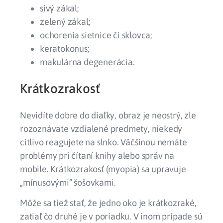
sivý zákal;
zelený zákal;
ochorenia sietnice či sklovca;
keratokonus;
makulárna degenerácia.
Krátkozrakosť
Nevidíte dobre do diaľky, obraz je neostrý, zle
rozoznávate vzdialené predmety, niekedy
citlivo reagujete na slnko. Väčšinou nemáte
problémy pri čítaní knihy alebo správ na
mobile. Krátkozrakosť (myopia) sa upravuje
„mínusovými“ šošovkami.
Môže sa tiež stať, že jedno oko je krátkozraké,
zatiaľ čo druhé je v poriadku. V inom prípade sú