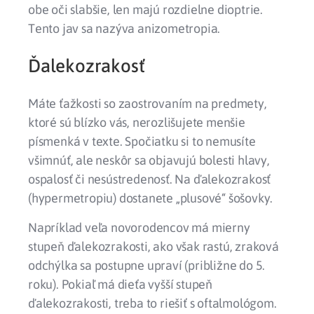
obe oči slabšie, len majú rozdielne dioptrie.
Tento jav sa nazýva anizometropia.
Ďalekozrakosť
Máte ťažkosti so zaostrovaním na predmety,
ktoré sú blízko vás, nerozlišujete menšie
písmenká v texte. Spočiatku si to nemusíte
všimnúť, ale neskôr sa objavujú bolesti hlavy,
ospalosť či nesústredenosť. Na ďalekozrakosť
(hypermetropiu) dostanete „plusové“ šošovky.
Napríklad veľa novorodencov má mierny
stupeň ďalekozrakosti, ako však rastú, zraková
odchýlka sa postupne upraví (približne do 5.
roku). Pokiaľ má dieťa vyšší stupeň
ďalekozrakosti, treba to riešiť s oftalmológom.