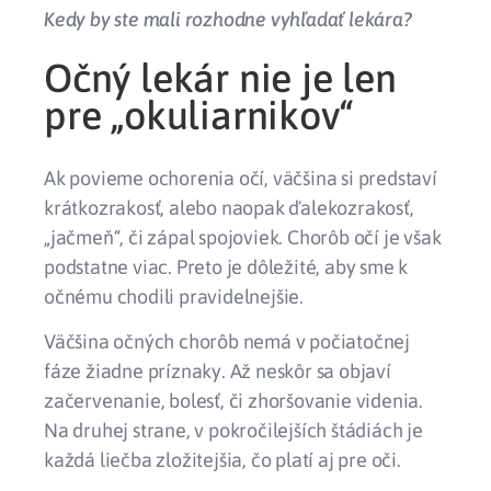
Kedy by ste mali rozhodne vyhľadať lekára?
Očný lekár nie je len
pre „okuliarnikov“
Ak povieme ochorenia očí, väčšina si predstaví
krátkozrakosť, alebo naopak ďalekozrakosť,
„jačmeň“, či zápal spojoviek. Chorôb očí je však
podstatne viac. Preto je dôležité, aby sme k
očnému chodili pravidelnejšie.
Väčšina očných chorôb nemá v počiatočnej
fáze žiadne príznaky. Až neskôr sa objaví
začervenanie, bolesť, či zhoršovanie videnia.
Na druhej strane, v pokročilejších štádiách je
každá liečba zložitejšia, čo platí aj pre oči.