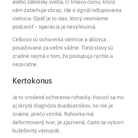
alebo záblesky svetla, či tmavú clonu, ktorá
vám zatieňuje obraz, ide o signál odlupovania
sietnice. Opäť je to stav, ktorý nesmieme
podceniť – operácia je nevyhnutná.
Celkovo sú ochorenia sietnice a sklovca
považované za veľmi vážne. Tieto stavy sú
zradné najmä v tom, že postupujú rýchlo a
nezvratne.
Kertokonus
Je to vrodené ochorenie rohovky. Hovorí sa mu
aj skrytá diagnóza dvadsiatnikov, no nie je
známe, prečo vzniká. Rohovka má
deformovaný tvar, je zjazvená, často sa vytvorí
kužeľovitý výstupok.