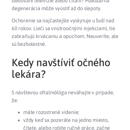
sledovaní televízie alebo čítaní? Makulárna
degenerácia môže vyústiť až do slepoty.
Ochorenie sa najčastejšie vyskytuje u ľudí nad
60 rokov. Lieči sa vnútroočnými injekciami, tie
zabraňujú krvácaniu a opuchom. Neuveríte, ale
sú bezbolestné.
Kedy navštíviť očného
lekára?
S návštevou oftalmólóga neváhajte v prípade,
že:
máte rozostrené videnie;
vždy keď sa pozeráte na jedno miesto,
čítate, alebo robíte ručné práce, začne