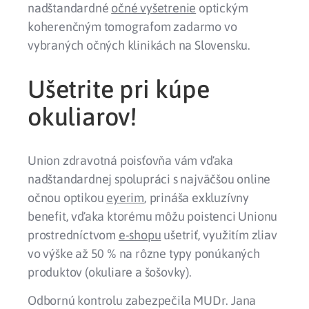
nadštandardné
očné vyšetrenie
optickým
koherenčným tomografom zadarmo vo
vybraných očných klinikách na Slovensku.
Ušetrite pri kúpe
okuliarov!
Union zdravotná poisťovňa vám vďaka
nadštandardnej spolupráci s najväčšou online
očnou optikou
eyerim
, prináša exkluzívny
benefit, vďaka ktorému môžu poistenci Unionu
prostredníctvom
e-shopu
ušetriť, využitím zliav
vo výške až 50 % na rôzne typy ponúkaných
produktov (okuliare a šošovky).
Odbornú kontrolu zabezpečila MUDr. Jana