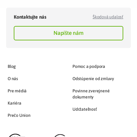
Kontaktujte nás
Škodová udalosť
Napíšte nám
Blog
Pomoc a podpora
O nás
Odstúpenie od zmluvy
Pre médiá
Povinne zverejnené
dokumenty
Kariéra
Udržateľnosť
Prečo Union