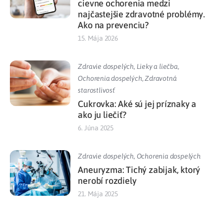
cievne ochorenia medzi
najčastejšie zdravotné problémy.
Ako na prevenciu?
15. Mája 2026
Zdravie dospelých
,
Lieky a liečba
,
Ochorenia dospelých
,
Zdravotná
starostlivosť
Cukrovka: Aké sú jej príznaky a
ako ju liečiť?
6. Júna 2025
Zdravie dospelých
,
Ochorenia dospelých
Aneuryzma: Tichý zabijak, ktorý
nerobí rozdiely
21. Mája 2025