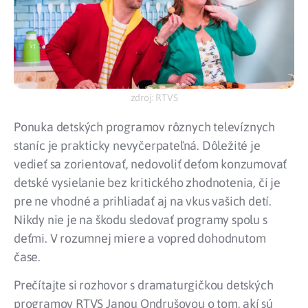
zdroj: RTVS
Ponuka detských programov rôznych televíznych
staníc je prakticky nevyčerpateľná. Dôležité je
vedieť sa zorientovať, nedovoliť deťom konzumovať
detské vysielanie bez kritického zhodnotenia, či je
pre ne vhodné a prihliadať aj na vkus vašich detí.
Nikdy nie je na škodu sledovať programy spolu s
deťmi. V rozumnej miere a vopred dohodnutom
čase.
Prečítajte si rozhovor s dramaturgičkou detských
programov RTVS Janou Ondrušovou o tom, akí sú