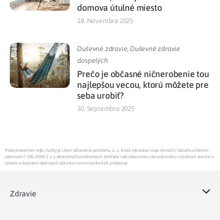
domova útulné miesto
18. Novembra 2025
Duševné zdravie
,
Duševné zdravie
dospelých
Prečo je občasné ničnerobenie tou
najlepšou vecou, ktorú môžete pre
seba urobiť?
30. Septembra 2025
Poskytovateľom tejto služby je Union zdravotná poisťovňa, a. s., ktorá vykonáva svoju činnosť v rozsahu určenom
zákonom č. 581/2004 Z.z. o zdravotných poisťovniach, dohľade nad zdravotnou starostlivosťou v platnom znení a o
zmene a doplnení niektorých zákonov v znení neskorších predpisov.
Zdravie