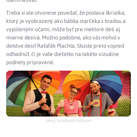
Treba si ale otvorene povedať, že postava škriatka,
ktorý je vyobrazený ako bábka starčeka s bradou a
vypúlenými očami, môže byť pre niektoré deti aj
mierne desivá. Možno podobne, ako vás mohol v
detstve desiť Raťafák Plachta. Skúste preto vopred
odhadnúť, či je vaše dieťatko na takéto vizuálne
podnety pripravené.
zdroj: facebook Fidlibum