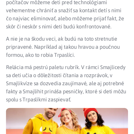
počítačov môžeme deti pred technológiami
vehementne chrániť a snažiť sa kontakt detí s nimi
čo najviac eliminovať, alebo môžeme prijať fakt, že
skôr či neskôr s nimi deti budú konfrontované.
A nie je na škodu veci, ak budú na toto stretnutie
pripravené. Napríklad aj takou hravou a poučnou
formou, ako to robia Trpaslíci.
Relácia má pestrú paletu rubrík. V rámci Smajlicedy
sa deti učia o dôležitosti čítania a rozprávok, v
Smajlikvíze sa dozvedia zaujímavé, ale aj potrebné
fakty a Smajlihit prináša pesničky, ktoré si deti môžu
spolu s Trpaslíkmi zaspievať.