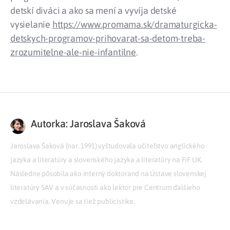
detskí diváci a ako sa mení a vyvíja detské
vysielanie
https://www.promama.sk/dramaturgicka-
detskych-programov-prihovarat-sa-detom-treba-
zrozumitelne-ale-nie-infantilne
.
Autorka: Jaroslava Šaková
Jaroslava Šaková (nar. 1991) vyštudovala učiteľstvo anglického
jazyka a literatúry a slovenského jazyka a literatúry na FiF UK.
Následne pôsobila ako interný doktorand na Ústave slovenskej
literatúry SAV a v súčasnosti ako lektor pre Centrum ďalšieho
vzdelávania. Venuje sa tiež publicistike.