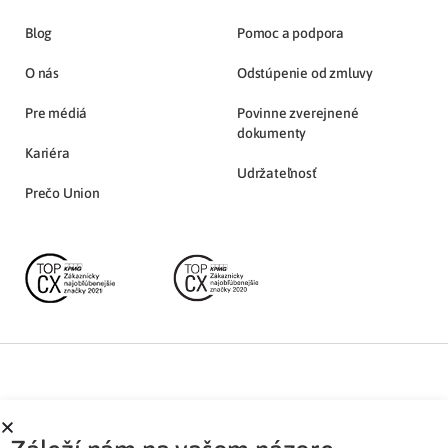
Blog
Pomoc a podpora
O nás
Odstúpenie od zmluvy
Pre médiá
Povinne zverejnené
dokumenty
Kariéra
Udržateľnosť
Prečo Union
Partnerská zóna
Ochrana osobných údajov