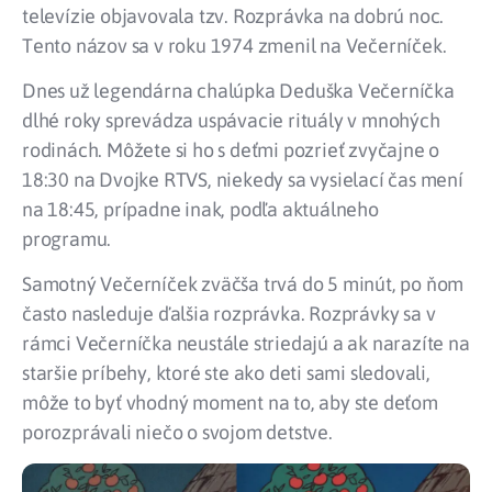
televízie objavovala tzv. Rozprávka na dobrú noc.
Tento názov sa v roku 1974 zmenil na Večerníček.
Dnes už legendárna chalúpka Deduška Večerníčka
dlhé roky sprevádza uspávacie rituály v mnohých
rodinách. Môžete si ho s deťmi pozrieť zvyčajne o
18:30 na Dvojke RTVS, niekedy sa vysielací čas mení
na 18:45, prípadne inak, podľa aktuálneho
programu.
Samotný Večerníček zväčša trvá do 5 minút, po ňom
často nasleduje ďalšia rozprávka. Rozprávky sa v
rámci Večerníčka neustále striedajú a ak narazíte na
staršie príbehy, ktoré ste ako deti sami sledovali,
môže to byť vhodný moment na to, aby ste deťom
porozprávali niečo o svojom detstve.