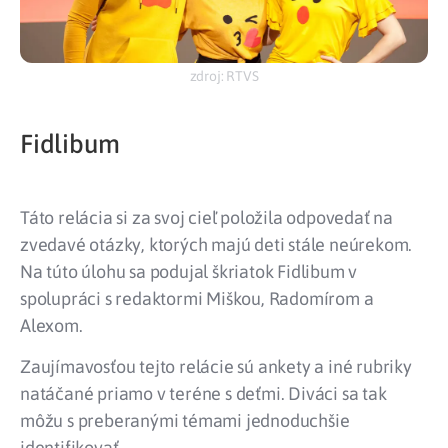
zdroj: RTVS
Fidlibum
Táto relácia si za svoj cieľ položila odpovedať na
zvedavé otázky, ktorých majú deti stále neúrekom.
Na túto úlohu sa podujal škriatok Fidlibum v
spolupráci s redaktormi Miškou, Radomírom a
Alexom.
Zaujímavosťou tejto relácie sú ankety a iné rubriky
natáčané priamo v teréne s deťmi. Diváci sa tak
môžu s preberanými témami jednoduchšie
identifikovať.