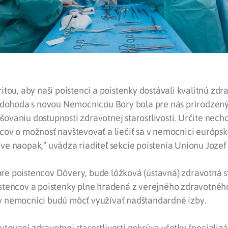
ritou, aby naši poistenci a poistenky dostávali kvalitnú zdr
 a dohoda s novou Nemocnicou Bory bola pre nás prirodze
ovaniu dostupnosti zdravotnej starostlivosti. Určite nech
ncov o možnosť navštevovať a liečiť sa v nemocnici európs
ve naopak,“ uvádza riaditeľ sekcie poistenia Unionu Joze
e poistencov Dôvery, bude lôžková (ústavná) zdravotná sta
istencov a poistenky plne hradená z verejného zdravotného
v nemocnici budú môcť využívať nadštandardné izby.
tovaní zdravotnej starostlivosti pokrýva všetky špecializá