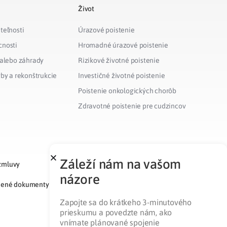
Život
teľnosti
Úrazové poistenie
cnosti
Hromadné úrazové poistenie
 alebo záhrady
Rizikové životné poistenie
vby a rekonštrukcie
Investičné životné poistenie
Poistenie onkologických chorôb
Zdravotné poistenie pre cudzincov
Záleží nám na vašom
zmluvy
názore
nené dokumenty
Zapojte sa do krátkeho 3-minutového
prieskumu a povedzte nám, ako
vnímate plánované spojenie