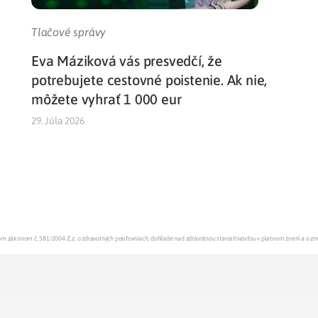
Tlačové správy
Eva Máziková vás presvedčí, že
potrebujete cestovné poistenie. Ak nie,
môžete vyhrať 1 000 eur
29. Júla 2026
enom zákonom č. 581/2004 Z.z. o zdravotných poisťovniach, dohľade nad zdravotnou starostlivosťou v platnom znení a o z