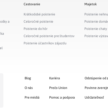
Cestovanie
Majetok
Krátkodobé poistenie
Poistenie nehnu
kolky a
Celoročné poistenie
Poistenie domá
Poistenie do hôr
Poistenie chaty
íka
Celoročné poistenie pre študentov
Poistenie výsta
Poistenie účastníkov zájazdu
el
Blog
Kariéra
Odstúpenie od 
O nás
Prečo Union
Povinne zverej
Pre médiá
Pomoc a podpora
Udržateľnosť