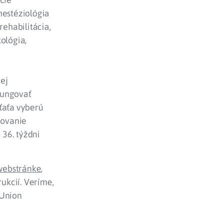
nestéziológia
rehabilitácia,
ológia,
ej
fungovať
eťaťa vyberú
novanie
 36. týždni
webstránke
,
rukcií. Veríme,
 Union