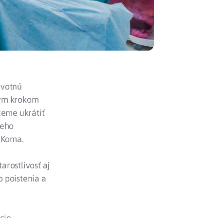
avotnú
ným krokom
ceme ukrátiť
keho
f Koma.
rostlivosť aj
 poistenia a
cie