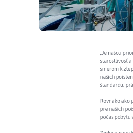
„Je našou prio
starostlivosť
smerom k zlepš
našich poiste
štandardu, prá
Rovnako ako pr
pre našich po
počas pobytu 
Zmluva o posky