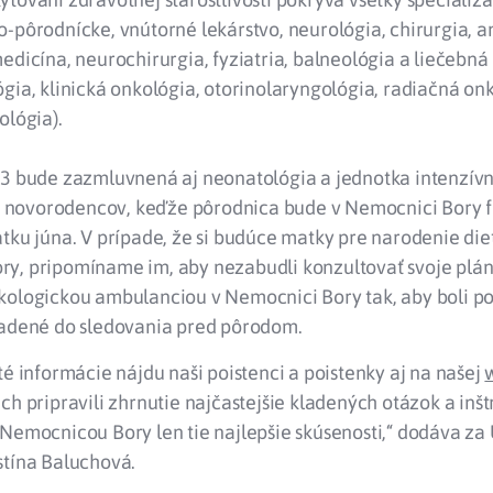
-pôrodnícke, vnútorné lekárstvo, neurológia, chirurgia, a
edicína, neurochirurgia, fyziatria, balneológia a liečebná 
gia, klinická onkológia, otorinolaryngológia, radiačná onk
ológia).
23 bude zazmluvnená aj neonatológia a jednotka intenzívn
i o novorodencov, keďže pôrodnica bude v Nemocnici Bory 
tku júna. V prípade, že si budúce matky pre narodenie di
y, pripomíname im, aby nezabudli konzultovať svoje plá
kologickou ambulanciou v Nemocnici Bory tak, aby boli po
radené do sledovania pred pôrodom.
té informácie nájdu naši poistenci a poistenky aj na našej
ch pripravili zhrnutie najčastejšie kladených otázok a inšt
 Nemocnicou Bory len tie najlepšie skúsenosti,“ dodáva za
stína Baluchová.