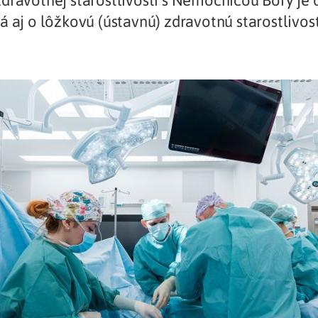
dravotnej starostlivosti s Nemocnicou Bory je 
á aj o lôžkovú (ústavnú) zdravotnú starostlivosť