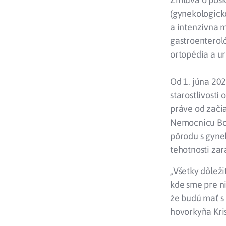
(gynekologicko
a intenzívna m
gastroenteroló
ortopédia a ur
Od 1. júna 20
starostlivost
práve od začia
Nemocnicu Bor
pôrodu s gyne
tehotnosti za
„Všetky dôleži
kde sme pre ni
že budú mať s
hovorkyňa Kri