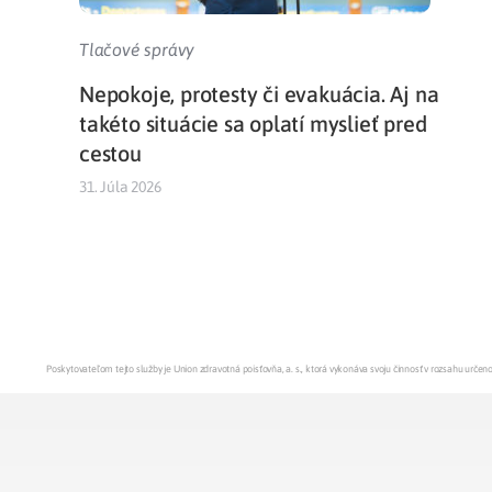
Tlačové správy
Nepokoje, protesty či evakuácia. Aj na
takéto situácie sa oplatí myslieť pred
cestou
31. Júla 2026
Poskytovateľom tejto služby je Union zdravotná poisťovňa, a. s., ktorá vykonáva svoju činnosť v rozsahu urč