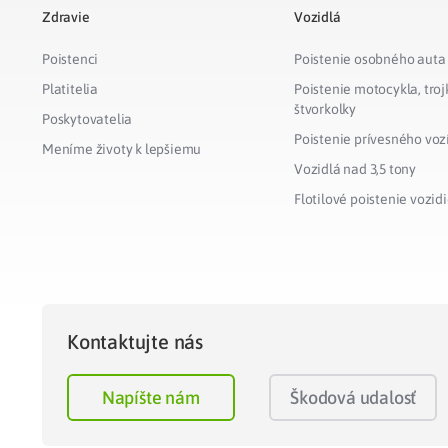
Zdravie
Vozidlá
Poistenci
Poistenie osobného auta
Platitelia
Poistenie motocykla, troj
štvorkolky
Poskytovatelia
Poistenie prívesného voz
Meníme životy k lepšiemu
Vozidlá nad 3,5 tony
Flotilové poistenie vozidi
Kontaktujte nás
Napíšte nám
Škodová udalosť