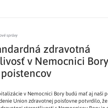
ové správy
andardná zdravotná
tlivosť v Nemocnici Bory
 poistencov
talizácie v Nemocnici Bory budú mať aj naši p
denie Union zdravotnej poisťovne potvrdilo, ž