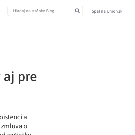
Späť na Union.sk
 aj pre
oistenci a
e zmluva o