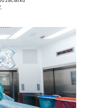
od začiatku
.