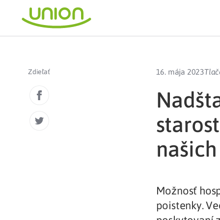
16. mája 2023
Tlač
Zdieľať
Nadšt
staros
našich
Možnosť hospi
poistenky. Ve