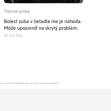
Tlačové správy
Bolesť zuba v lietadle nie je náhoda.
Môže upozorniť na skrytý problém.
28. Júla 2026
mene a doplnení niektorých zákonov v znení neskorších predpisov.