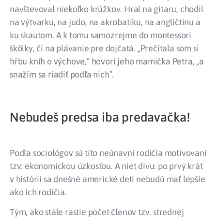
navštevoval niekoľko krúžkov. Hral na gitaru, chodil
na výtvarku, na judo, na akrobatiku, na angličtinu a
ku skautom. A k tomu samozrejme do montessori
škôlky, či na plávanie pre dojčatá. „Prečítala som si
hŕbu kníh o výchove,” hovorí jeho mamička Petra, „a
snažím sa riadiť podľa nich”.
Nebudeš predsa iba predavačka!
Podľa sociológov sú títo neúnavní rodičia motivovaní
tzv. ekonomickou úzkosťou. A niet divu: po prvý krát
v histórii sa dnešné americké deti nebudú mať lepšie
ako ich rodičia.
Tým, ako stále rastie počet členov tzv. strednej