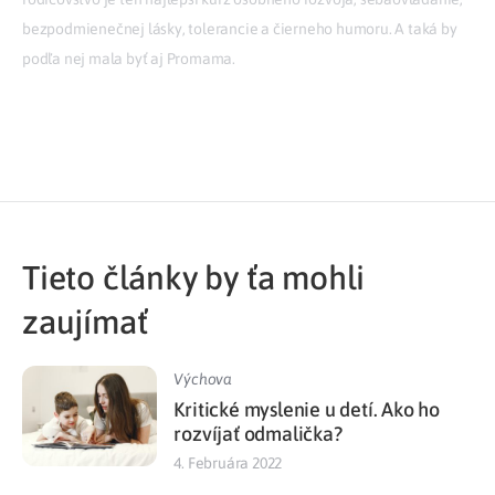
bezpodmienečnej lásky, tolerancie a čierneho humoru. A taká by
podľa nej mala byť aj Promama.
Tieto články by ťa mohli
zaujímať
Výchova
Kritické myslenie u detí. Ako ho
rozvíjať odmalička?
4. Februára 2022