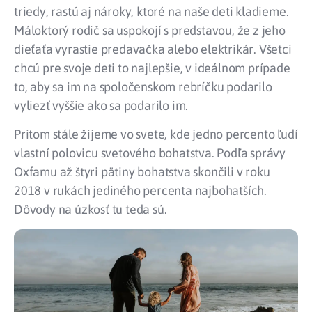
triedy, rastú aj nároky, ktoré na naše deti kladieme.
Máloktorý rodič sa uspokojí s predstavou, že z jeho
dieťaťa vyrastie predavačka alebo elektrikár. Všetci
chcú pre svoje deti to najlepšie, v ideálnom prípade
to, aby sa im na spoločenskom rebríčku podarilo
vyliezť vyššie ako sa podarilo im.
Pritom stále žijeme vo svete, kde jedno percento ľudí
vlastní polovicu svetového bohatstva. Podľa správy
Oxfamu až štyri pätiny bohatstva skončili v roku
2018 v rukách jediného percenta najbohatších.
Dôvody na úzkosť tu teda sú.