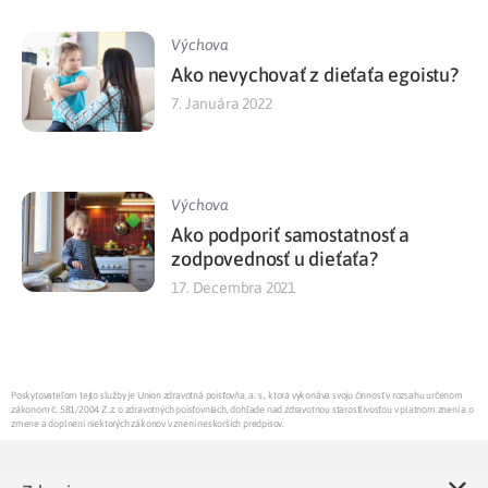
Výchova
Ako nevychovať z dieťaťa egoistu?
7. Januára 2022
Výchova
Ako podporiť samostatnosť a
zodpovednosť u dieťaťa?
17. Decembra 2021
Poskytovateľom tejto služby je Union zdravotná poisťovňa, a. s., ktorá vykonáva svoju činnosť v rozsahu určenom
zákonom č. 581/2004 Z.z. o zdravotných poisťovniach, dohľade nad zdravotnou starostlivosťou v platnom znení a o
zmene a doplnení niektorých zákonov v znení neskorších predpisov.