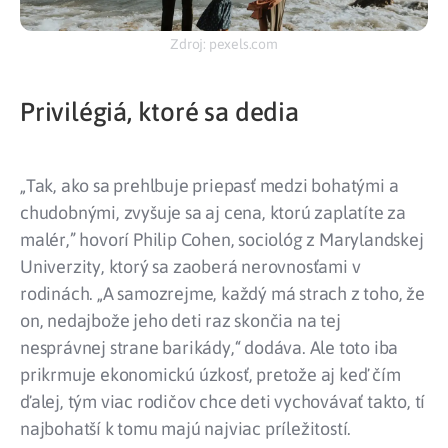
Zdroj: pexels.com
Privilégiá, ktoré sa dedia
„Tak, ako sa prehlbuje priepasť medzi bohatými a
chudobnými, zvyšuje sa aj cena, ktorú zaplatíte za
malér,” hovorí Philip Cohen, sociológ z Marylandskej
Univerzity, ktorý sa zaoberá nerovnosťami v
rodinách. „A samozrejme, každý má strach z toho, že
on, nedajbože jeho deti raz skončia na tej
nesprávnej strane barikády,“ dodáva. Ale toto iba
prikrmuje ekonomickú úzkosť, pretože aj keď čím
ďalej, tým viac rodičov chce deti vychovávať takto, tí
najbohatší k tomu majú najviac príležitostí.