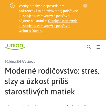
Všetky otázky a odpovede pre
poistencov Union zdravotnej poisťovne
ku spojeniu zdravotných poisťovní
nájdete na stránke:
Otázky a odpovede
ku spojeniu zdravotných poisťovní
Union a Dôvera
.
30. júna 2019
Výchova
Moderné rodičovstvo: stres,
slzy a úzkosť príliš
starostlivých matiek