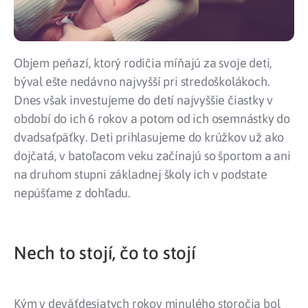
Objem peňazí, ktorý rodičia míňajú za svoje deti,
býval ešte nedávno najvyšší pri stredoškolákoch.
Dnes však investujeme do detí najvyššie čiastky v
období do ich 6 rokov a potom od ich osemnástky do
dvadsaťpäťky. Deti prihlasujeme do krúžkov už ako
dojčatá, v batoľacom veku začínajú so športom a ani
na druhom stupni základnej školy ich v podstate
nepúšťame z dohľadu.
Nech to stojí, čo to stojí
Kým v deväťdesiatych rokov minulého storočia bol