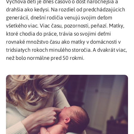
Výchova detí je dnes časovo o dosť náročnejšia a
drahšia ako kedysi. Na rozdiel od predchádzajúcich
generácií, dnešní rodičia venujú svojim deťom
všetkého viac. Viac času, pozornosti, peňazí. Matky,
ktoré chodia do práce, trávia so svojimi deťmi
rovnaké množstvo času ako matky v domácnosti v
tridsiatych rokoch minulého storočia. A dvakrát viac,
než bolo normálne pred 50 rokmi.