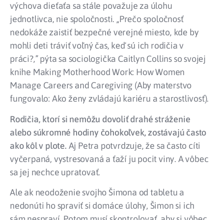
výchova dieťaťa sa stále považuje za úlohu
jednotlivca, nie spoločnosti. „Prečo spoločnosť
nedokáže zaistiť bezpečné verejné miesto, kde by
mohli deti tráviť voľný čas, keď sú ich rodičia v
práci?,” pýta sa sociologička Caitlyn Collins so svojej
knihe Making Motherhood Work: How Women
Manage Careers and Caregiving (Aby materstvo
fungovalo: Ako ženy zvládajú kariéru a starostlivosť).
Rodičia, ktorí si nemôžu dovoliť drahé stráženie
alebo súkromné hodiny čohokoľvek, zostávajú často
ako kôl v plote.
Aj Petra potvrdzuje, že sa často cíti
vyčerpaná, vystresovaná a ťaží ju pocit viny. A vôbec
sa jej nechce upratovať.
Ale ak neodoženie svojho Šimona od tabletu a
nedonúti ho spraviť si domáce úlohy, Šimon si ich
sám nespraví. Potom musí skontrolovať, aby si vôbec