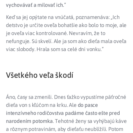
vychovávať a milovať ich.
”
Keď sa jej opýtate na vnúčatá, poznamenáva: „Ich
detstvo je určite oveľa bohatšie ako bolo to moje, ale
je oveľa viac kontrolované. Nevravím, že to
nefunguje. Sú skvelí. Ale ja som ako dieťa mala oveľa
viac slobody. Hrala som sa celé dni vonku.”
Všetkého veľa škodí
Áno, časy sa zmenili. Dnes ťažko vypustíme päťročné
dieťa von s kľúčom na krku. Ale
do pasce
intenzívneho rodičovstva padáme často ešte pred
narodením potomka
. Tehotné ženy sa vyhýbajú káve
a rôznym potravinám, aby dieťaťu neublížili. Potom