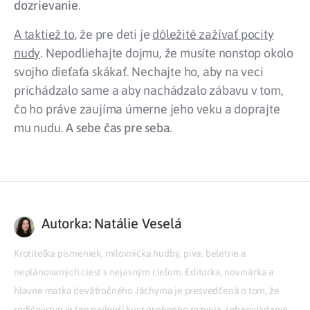
dozrievanie
.
A taktiež to
, že pre deti je
dôležité zažívať pocity
nudy
. Nepodliehajte dojmu, že musíte nonstop okolo
svojho dieťaťa skákať. Nechajte ho, aby na veci
prichádzalo same a aby nachádzalo zábavu v tom,
čo ho práve zaujíma úmerne jeho veku a doprajte
mu nudu.
A sebe čas pre seba
.
Autorka: Natálie Veselá
Krotiteľka písmeniek, milovníčka hudby, piva, beletrie a
neplánovaných ciest s nejasným cieľom. Editorka, novinárka a
hlavne matka deväťročného Jáchyma je presvedčená o tom, že
rodičovstvo je ten najlepší kurz osobného rozvoja, sebaovládanie,