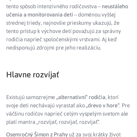
tento spôsob intenzivného rodičovstva –
neustáleho
učenia a monitorovania detí
– doménou vyššej
strednej triedy, najnovšie prieskumy ukazujú, že
tento prístup k výchove detí považujú za správny
rodičia naprieč spoločenskými vrstvami. Aj keď
nedisponujú zdrojmi pre jeho realizáciu.
Hlavne rozvíjať
Existujú samozrejme
„alternatívni“ rodičia
, ktorí
svoje deti nechávajú vyrastať ako
„drevo v hore“
. Pre
väčšinu rodičov naprieč celým vyspelým svetom ale
platí mantra „rozvíjať, rozvíjať, rozvíjať“.
Osemročný Šimon z Prahy
už za svoj krátky život