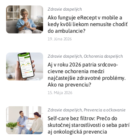
Zdravie dospelých
Ako funguje eRecept v mobile a
kedy kvôli liekom nemusíte chodiť
do ambulancie?
19. Júna 2026
Zdravie dospelých
,
Ochorenia dospelých
Aj v roku 2026 patria srdcovo-
cievne ochorenia medzi
najčastejšie zdravotné problémy.
Ako na prevenciu?
15. Mája 2026
Zdravie dospelých
,
Prevencia a očkovanie
Self-care bez filtrov: Prečo do
skutočnej starostlivosti o seba patrí
aj onkologická prevencia