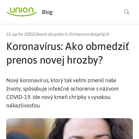
Blog
22. apríla 2020
Zdravie dospelých
,
Ochorenia dospelých
Koronavírus: Ako obmedziť
prenos novej hrozby?
Nový koronavírus, ktorý tak veľmi zmenil naše
životy, spôsobuje infekčné ochorenie s názvom
COVID-19. Ide nový kmeň chrípky s vysokou
nákazlivosťou.