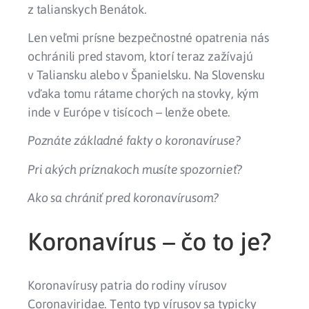
z talianskych
Benátok
.
Len veľmi prísne bezpečnostné opatrenia nás
ochránili pred stavom, ktorí teraz zažívajú
v
Taliansku
alebo v
Španielsku
. Na Slovensku
vďaka tomu rátame chorých na stovky, kým
inde v Európe v tisícoch – lenže obete.
Poznáte základné fakty o koronavíruse?
Pri akých príznakoch musíte spozornieť?
Ako sa chrániť pred koronavírusom?
Koronavírus – čo to je?
Koronavírusy patria do rodiny vírusov
Coronaviridae
. Tento typ vírusov sa typicky