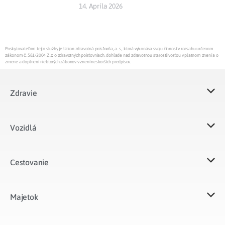
14. Apríla 2026
Poskytovateľom tejto služby je Union zdravotná poisťovňa, a. s., ktorá vykonáva svoju činnosť v rozsahu určenom
zákonom č. 581/2004 Z.z. o zdravotných poisťovniach, dohľade nad zdravotnou starostlivosťou v platnom znení a o
zmene a doplnení niektorých zákonov v znení neskorších predpisov.
Zdravie
Vozidlá​
Cestovanie
Majetok​