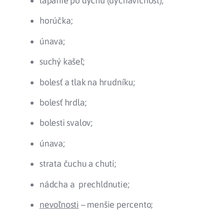
lapanie po dychu (dýchavičnosť);
horúčka;
únava;
suchý kašeľ;
bolesť a tlak na hrudníku;
bolesť hrdla;
bolesti svalov;
únava;
strata čuchu a chuti;
nádcha a prechldnutie;
nevoľnosti
– menšie percento;