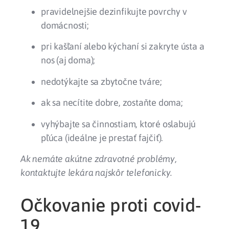
pravidelnejšie dezinfikujte povrchy v
domácnosti;
pri kašľaní alebo kýchaní si zakryte ústa a
nos (aj doma);
nedotýkajte sa zbytočne tváre;
ak sa necítite dobre, zostaňte doma;
vyhýbajte sa činnostiam, ktoré oslabujú
pľúca (ideálne je prestať fajčiť).
Ak nemáte akútne zdravotné problémy,
kontaktujte lekára najskôr telefonicky.
Očkovanie proti covid-
19