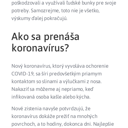
poškodzovali
a
využívali
ľudské bunky pre svoje
potreby. Samozrejme, toto nie je všetko,
výskumy ďalej pokračujú.
Ako sa prenáša
koronavírus?
Nový koronavírus, ktorý vyvoláva ochorenie
COVID-19, sa šíri predovšetkým
priamym
kontaktom
so
slinami
a
výlučkami z nosa
.
Nakaziť sa môžeme aj nepriamo, keď
infikovaná osoba
kašle
alebo
kýcha
.
Nové zistenia navyše potvrdzujú, že
koronavírus dokáže prežiť na mnohých
povrchoch, a to
hodiny
, dokonca
dni
. Najlepšie