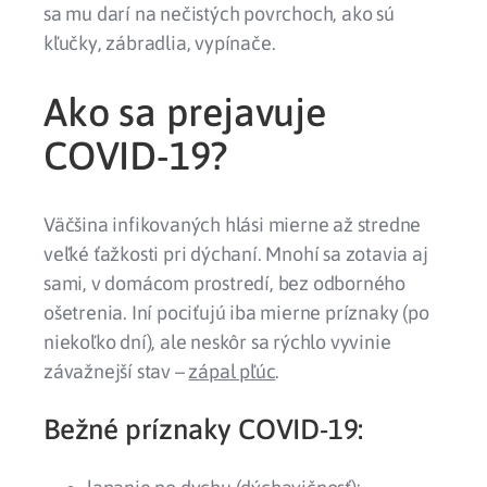
sa mu darí na nečistých povrchoch, ako sú
kľučky
,
zábradlia
,
vypínače
.
Ako sa prejavuje
COVID-19?
Väčšina infikovaných hlási
mierne
až
stredne
veľké ťažkosti pri dýchaní
. Mnohí sa zotavia aj
sami, v domácom prostredí, bez odborného
ošetrenia. Iní pociťujú iba mierne príznaky (po
niekoľko dní), ale neskôr sa rýchlo vyvinie
závažnejší stav –
zápal pľúc
.
Bežné príznaky COVID-19: