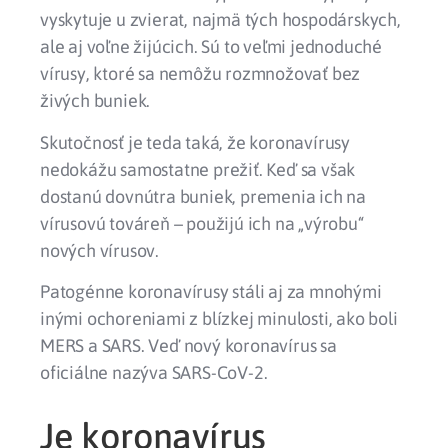
vyskytuje
u
zvierat
, najmä tých hospodárskych,
ale aj voľne žijúcich. Sú to veľmi jednoduché
vírusy, ktoré sa nemôžu rozmnožovať
bez
živých buniek
.
Skutočnosť je teda taká, že koronavírusy
nedokážu samostatne prežiť. Keď sa však
dostanú
dovnútra buniek
, premenia ich na
vírusovú továreň – použijú ich na „výrobu“
nových vírusov
.
Patogénne koronavírusy stáli aj za mnohými
inými ochoreniami z blízkej minulosti, ako boli
MERS
a
SARS
. Veď nový koronavírus sa
oficiálne nazýva
SARS-CoV-2
.
Je koronavírus