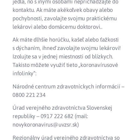
jedla, no s inými osobami neprichádzajte do
kontaktu. Ak máte akékoľvek obavy alebo
pochybnosti, zavolajte svojmu
praktickému
lekárovi
alebo domácemu doktorovi..
Ak máte
dlhšie
horúčku
,
kašeľ
alebo
ťažkosti
s dýchaním
,
ihneď zavolajte
svojmu lekárovi!
Izolujte sa v
jednej miestnosti
od blízkych.
Takisto môžete využiť tieto „koronavírusové
infolinky“:
Národné centrum zdravotníckych informácií –
0800 221 234
Úrad verejného zdravotníctva Slovenskej
republiky – 0917 222 682 (mail:
novykoronavirus@uvzsr.sk)
Regionálny úrad verejného zdravotníctva so