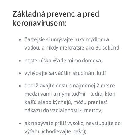
Základná prevencia pred
koronavírusom:
častejšie si umývajte ruky mydlom a
vodou, a nikdy nie kratšie ako 30 sekúnd;
noste rúško všade mimo domova;
vyhýbajte sa väčším skupinám ľudí;
dodržiavajte odstup najmenej 2 metre
medzi vami a inými ľuďmi – ľudia, ktorí
kašľú alebo kýchajú, môžu preniesť
nákazu do vzdialenosti 4 metrov;
ak nebývate príliš vysoko, nevstupujte do
výťahu (chodievajte pešo);