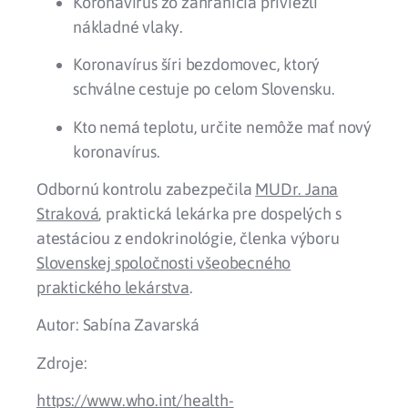
Koronavírus zo zahraničia priviezli
nákladné vlaky.
Koronavírus šíri bezdomovec, ktorý
schválne cestuje po celom Slovensku.
Kto nemá teplotu, určite nemôže mať nový
koronavírus.
Odbornú kontrolu zabezpečila
MUDr. Jana
Straková
, praktická lekárka pre dospelých s
atestáciou z endokrinológie, členka výboru
Slovenskej spoločnosti všeobecného
praktického lekárstva
.
Autor: Sabína Zavarská
Zdroje:
https://www.who.int/health-