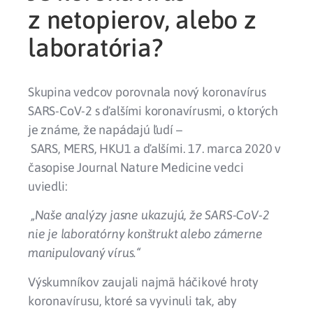
z netopierov, alebo z
laboratória?
Skupina vedcov porovnala nový koronavírus
SARS-CoV-2 s ďalšími koronavírusmi, o ktorých
je známe, že napádajú ľudí –
SARS, MERS, HKU1 a ďalšími. 17. marca 2020 v
časopise Journal Nature Medicine vedci
uviedli:
„Naše analýzy jasne ukazujú, že SARS-CoV-2
nie je laboratórny konštrukt alebo zámerne
manipulovaný vírus.“
Výskumníkov zaujali najmä
háčikové hroty
koronavírusu, ktoré sa vyvinuli tak, aby