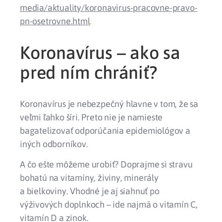
media/aktuality/koronavirus-pracovne-pravo-
pn-osetrovne.html
.
Koronavírus – ako sa
pred ním chrániť?
Koronavírus je nebezpečný hlavne v tom, že sa
veľmi ľahko šíri
. Preto nie je namieste
bagatelizovať odporúčania epidemiológov a
iných odborníkov.
A čo ešte môžeme urobiť? Doprajme si stravu
bohatú na
vitamíny
,
živiny
,
minerály
a bielkoviny
. Vhodné je aj siahnuť po
výživových doplnkoch – ide najmä
o vitamín C
,
vitamín D
a
zinok
.