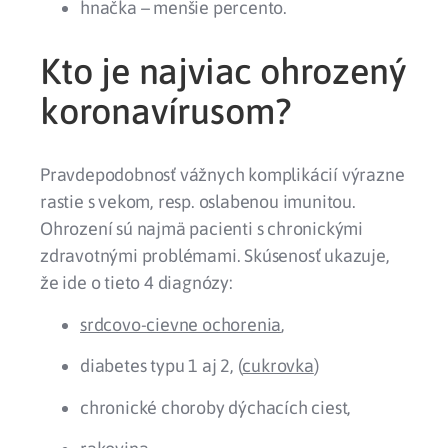
hnačka – menšie percento.
Kto je najviac ohrozený
koronavírusom?
Pravdepodobnosť vážnych komplikácií výrazne
rastie s vekom
, resp.
oslabenou imunitou
.
Ohrození sú najmä pacienti s chronickými
zdravotnými problémami. Skúsenosť ukazuje,
že ide o tieto 4 diagnózy:
srdcovo-cievne ochorenia
,
diabetes typu 1 aj 2, (
cukrovka
)
chronické choroby dýchacích ciest,