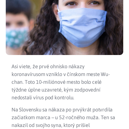
Asi viete, že prvé ohnisko nákazy
koronavírusom vzniklo v čínskom meste
Wu-
chan
. Toto 10-miliónové mesto bolo celé
týždne
úplne uzavreté
, kým zodpovední
nedostali vírus pod kontrolu.
Na Slovensku sa nákaza po prvýkrát potvrdila
začiatkom marca
– u 52-ročného muža. Ten sa
nakazil od svojho syna, ktorý prišiel