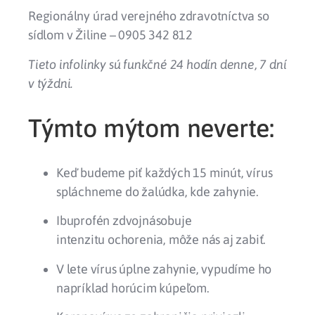
Regionálny úrad verejného zdravotníctva so
sídlom v Žiline – 0905 342 812
Tieto infolinky sú funkčné 24 hodín denne, 7 dní
v týždni.
Týmto mýtom neverte:
Keď budeme piť každých 15 minút, vírus
spláchneme do žalúdka, kde zahynie.
Ibuprofén zdvojnásobuje
intenzitu ochorenia, môže nás aj zabiť.
V lete vírus úplne zahynie, vypudíme ho
napríklad horúcim kúpeľom.