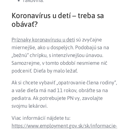
rakovina.
Koronavírus u detí – treba sa
obávať?
Príznaky koronavírusu u deti
sú zvyčajne
miernejšie
, ako u dospelých. Podobajú sa na
„bežnú“ chrípku, s intenzívnejšou únavou.
Samozrejme, v tomto období nesmieme nič
podceniť. Dieťa by malo
ležať
.
Ak si chcete vybaviť „
opatrovanie člena rodiny
“,
a vaše dieťa má
nad 11 rokov
, obráťte sa na
pediatra. Ak potrebujete PN vy, zavolajte
svojmu lekárovi.
Viac informácií nájdete tu:
https://www.employment.gov.sk/sk/informacie-