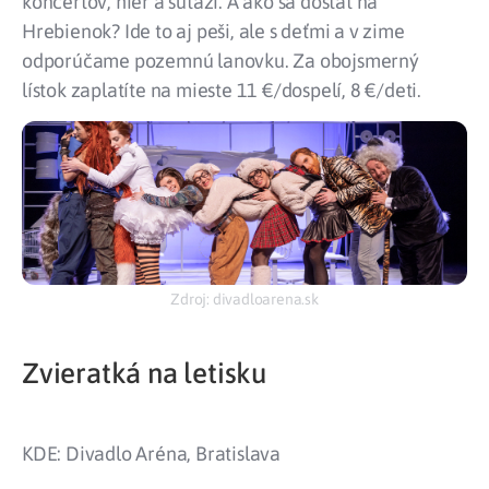
koncertov, hier a súťaží. A ako sa dostať na
Hrebienok? Ide to aj peši, ale s deťmi a v zime
odporúčame pozemnú lanovku. Za obojsmerný
lístok zaplatíte na mieste 11 €/dospelí, 8 €/deti.
Zdroj: divadloarena.sk
Zvieratká na letisku
KDE: Divadlo Aréna, Bratislava