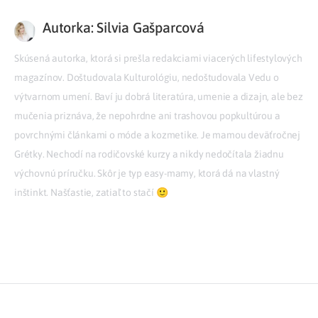
Autorka: Silvia Gašparcová
Skúsená autorka, ktorá si prešla redakciami viacerých lifestylových
magazínov. Doštudovala Kulturológiu, nedoštudovala Vedu o
výtvarnom umení. Baví ju dobrá literatúra, umenie a dizajn, ale bez
mučenia priznáva, že nepohrdne ani trashovou popkultúrou a
povrchnými článkami o móde a kozmetike. Je mamou deväťročnej
Grétky. Nechodí na rodičovské kurzy a nikdy nedočítala žiadnu
výchovnú príručku. Skôr je typ easy-mamy, ktorá dá na vlastný
inštinkt. Našťastie, zatiaľ to stačí 🙂