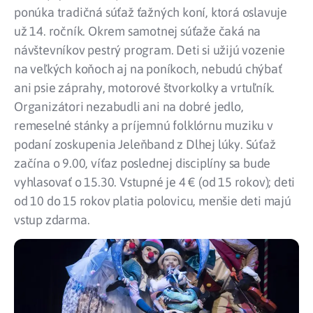
ponúka tradičná súťaž ťažných koní, ktorá oslavuje
už 14. ročník. Okrem samotnej súťaže čaká na
návštevníkov pestrý program. Deti si užijú vozenie
na veľkých koňoch aj na poníkoch, nebudú chýbať
ani psie záprahy, motorové štvorkolky a vrtuľník.
Organizátori nezabudli ani na dobré jedlo,
remeselné stánky a príjemnú folklórnu muziku v
podaní zoskupenia Jeleňband z Dlhej lúky. Súťaž
začína o 9.00, víťaz poslednej disciplíny sa bude
vyhlasovať o 15.30. Vstupné je 4 € (od 15 rokov); deti
od 10 do 15 rokov platia polovicu, menšie deti majú
vstup zdarma.