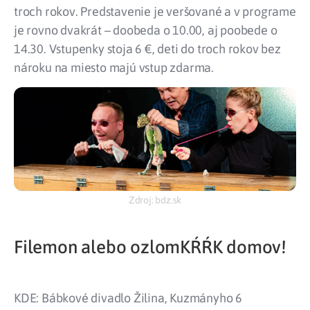
troch rokov. Predstavenie je veršované a v programe
je rovno dvakrát – doobeda o 10.00, aj poobede o
14.30. Vstupenky stoja 6 €, deti do troch rokov bez
nároku na miesto majú vstup zdarma.
Zdroj: bdz.sk
Filemon alebo ozlomKŔŔK domov!
KDE: Bábkové divadlo Žilina, Kuzmányho 6