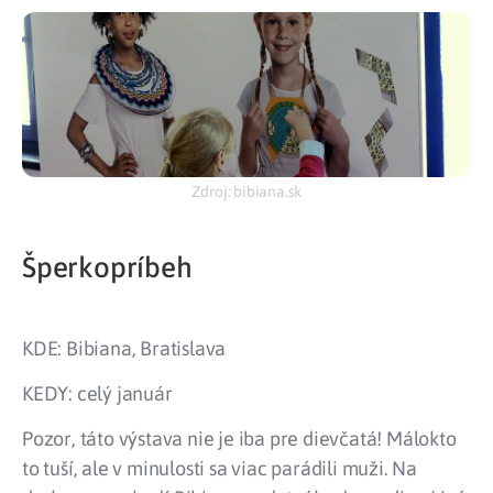
Zdroj: bibiana.sk
Šperkopríbeh
KDE: Bibiana, Bratislava
KEDY: celý január
Pozor, táto výstava nie je iba pre dievčatá! Málokto
to tuší, ale v minulosti sa viac parádili muži. Na