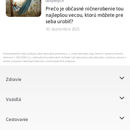
dospelých
Prečo je občasné ničnerobenie tou
najlepšou vecou, ktorú môžete pre
seba urobiť?
30. Septembra 2025
Poskytovateľom tejto služby je Union zdravotná poisťovňa, a. s., ktorá vykonáva svoju činnosť v rozsahu určenom
zákonom č. 581/2004 Z.z. o zdravotných poisťovniach, dohľade nad zdravotnou starostlivosťou v platnom znení a o
zmene a doplnení niektorých zákonov v znení neskorších predpisov.
Zdravie
Vozidlá​
Cestovanie