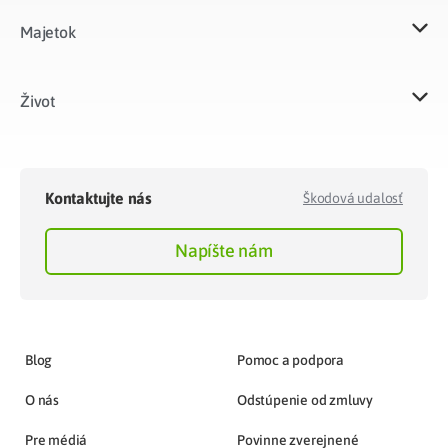
Majetok​
Život​
Kontaktujte nás
Škodová udalosť
Napíšte nám
Blog
Pomoc a podpora
O nás
Odstúpenie od zmluvy
Pre médiá
Povinne zverejnené