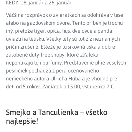
KEDY: 18. január a 26. január
Väčšina rozprávok o zvieratkách sa odohráva v lese
alebo na gazdovskom dvore. Tento príbeh je trochu
iný, pretože tiger, opica, hus, dve ovce a panda
uviazli na letisku. Všetky lety sú totiž z neznámych
príčin zrušené. Ešteže je tu šikovná líška a dobre
zásobené duty-free shopy, ktoré zďaleka
neponúkajú len parfumy. Predstavenie plné veselých
pesničiek pochádza z pera oceňovaného
nemeckého autora Ulricha Huba a je vhodné pre
deti od 5 rokov. Začiatok o 15.00, vstupenka 7 €.
Smejko a Tanculienka – všetko
najlepšie!