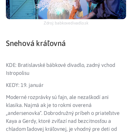
Zdroj: babkovedivadlo.sk
Snehová kráľovná
KDE: Bratislavské bábkové divadlo, zadný vchod
Istropolisu
KEDY: 19. január
Moderné rozprávky sú fajn, ale nezaškodí ani
klasika. Najmä ak je to rokmi overená
„andersenovka“. Dobrodružný príbeh o priateľstve
Kaya a Gerdy, ktoré zvíťazí nad bezcitnosťou a
chladom ľadovej kráľovnej, je vhodný pre deti od