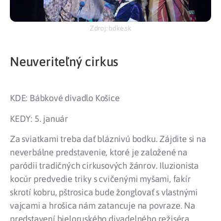
Zdroj: bdke.sk
Neuveriteľný cirkus
KDE: Bábkové divadlo Košice
KEDY: 5. január
Za sviatkami treba dať bláznivú bodku. Zájdite si na
neverbálne predstavenie, ktoré je založené na
paródii tradičných cirkusových žánrov. Iluzionista
kocúr predvedie triky s cvičenými myšami, fakír
skrotí kobru, pštrosica bude žonglovať s vlastnými
vajcami a hrošica nám zatancuje na povraze. Na
predstavení bieloruského divadelného režiséra