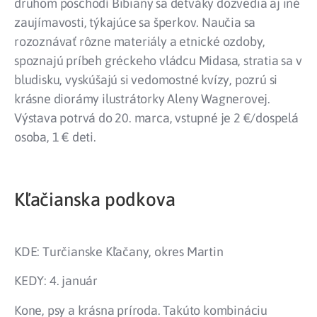
druhom poschodí Bibiany sa detváky dozvedia aj iné
zaujímavosti, týkajúce sa šperkov. Naučia sa
rozoznávať rôzne materiály a etnické ozdoby,
spoznajú príbeh gréckeho vládcu Midasa, stratia sa v
bludisku, vyskúšajú si vedomostné kvízy, pozrú si
krásne diorámy ilustrátorky Aleny Wagnerovej.
Výstava potrvá do 20. marca, vstupné je 2 €/dospelá
osoba, 1 € deti.
Kľačianska podkova
KDE: Turčianske Kľačany, okres Martin
KEDY: 4. január
Kone, psy a krásna príroda. Takúto kombináciu