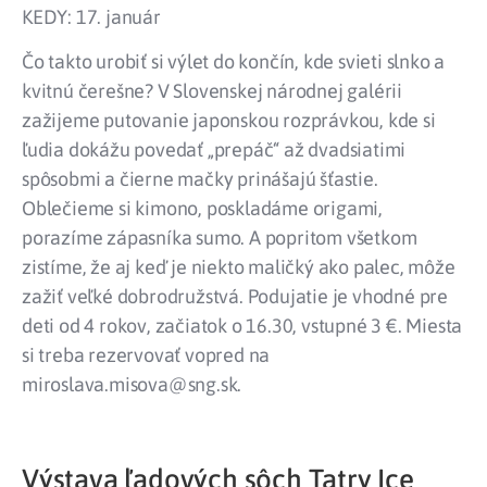
KEDY: 17. január
Čo takto urobiť si výlet do končín, kde svieti slnko a
kvitnú čerešne? V Slovenskej národnej galérii
zažijeme putovanie japonskou rozprávkou, kde si
ľudia dokážu povedať „prepáč“ až dvadsiatimi
spôsobmi a čierne mačky prinášajú šťastie.
Oblečieme si kimono, poskladáme origami,
porazíme zápasníka sumo. A popritom všetkom
zistíme, že aj keď je niekto maličký ako palec, môže
zažiť veľké dobrodružstvá. Podujatie je vhodné pre
deti od 4 rokov, začiatok o 16.30, vstupné 3 €. Miesta
si treba rezervovať vopred na
miroslava.misova@sng.sk.
Výstava ľadových sôch Tatry Ice