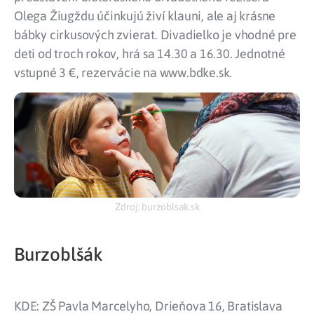
Olega Žiugždu účinkujú živí klauni, ale aj krásne
bábky cirkusových zvierat. Divadielko je vhodné pre
deti od troch rokov, hrá sa 14.30 a 16.30. Jednotné
vstupné 3 €, rezervácie na www.bdke.sk.
Zdroj: burzoblsak.sk
Burzoblšák
KDE: ZŠ Pavla Marcelyho, Drieňova 16, Bratislava