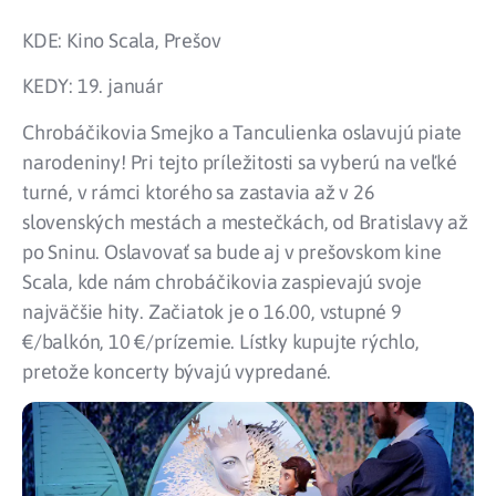
KDE: Kino Scala, Prešov
KEDY: 19. január
Chrobáčikovia Smejko a Tanculienka oslavujú piate
narodeniny! Pri tejto príležitosti sa vyberú na veľké
turné, v rámci ktorého sa zastavia až v 26
slovenských mestách a mestečkách, od Bratislavy až
po Sninu. Oslavovať sa bude aj v prešovskom kine
Scala, kde nám chrobáčikovia zaspievajú svoje
najväčšie hity. Začiatok je o 16.00, vstupné 9
€/balkón, 10 €/prízemie. Lístky kupujte rýchlo,
pretože koncerty bývajú vypredané.