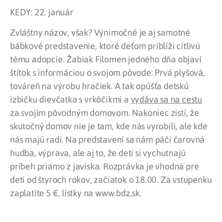
KEDY: 22. január
Zvláštny názov, však? Výnimočné je aj samotné
bábkové predstavenie, ktoré deťom priblíži citlivú
tému adopcie. Žabiak Filomen jedného dňa objaví
štítok s informáciou o svojom pôvode: Prvá plyšová,
továreň na výrobu hračiek. A tak opúšťa detskú
izbičku dievčatka s vrkôčikmi a
vydáva sa na cestu
za svojím pôvodným domovom. Nakoniec zistí, že
skutočný domov nie je tam, kde nás vyrobili, ale kde
nás majú radi. Na predstavení sa nám páči čarovná
hudba, výprava, ale aj to, že deti si vychutnajú
príbeh priamo z javiska. Rozprávka je vhodná pre
deti od štyroch rokov, začiatok o 18.00. Za vstupenku
zaplatíte 5 €, lístky na www.bdz.sk.