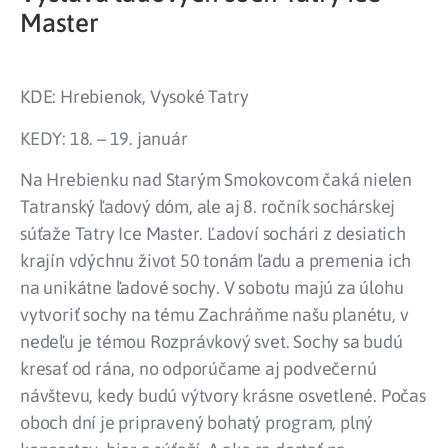
Master
KDE: Hrebienok, Vysoké Tatry
KEDY: 18. – 19. január
Na Hrebienku nad Starým Smokovcom čaká nielen
Tatranský ľadový dóm, ale aj 8. ročník sochárskej
súťaže Tatry Ice Master. Ľadoví sochári z desiatich
krajín vdýchnu život 50 tonám ľadu a premenia ich
na unikátne ľadové sochy. V sobotu majú za úlohu
vytvoriť sochy na tému Zachráňme našu planétu, v
nedeľu je témou Rozprávkový svet. Sochy sa budú
kresať od rána, no odporúčame aj podvečernú
návštevu, kedy budú výtvory krásne osvetlené. Počas
oboch dní je pripravený bohatý program, plný