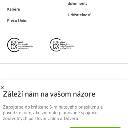
dokumenty
Kariéra
Udržateľnosť
Prečo Union
Partnerská zóna
Ochrana osobných údajov
Záleží nám na vašom názore
Pre médiá
Cookies
Legislatíva
Zapojte sa do krátkeho 3-minutového prieskumu a
povedzte nám, ako vnímate plánované spojenie
zdravotných poisťovní Union a Dôvera.