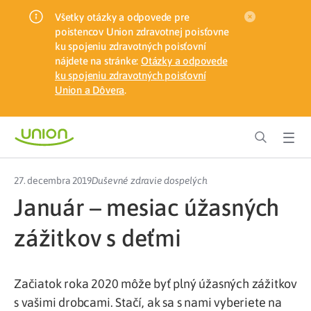
Všetky otázky a odpovede pre
poistencov Union zdravotnej poisťovne
ku spojeniu zdravotných poisťovní
nájdete na stránke:
Otázky a odpovede
ku spojeniu zdravotných poisťovní
Union a Dôvera
.
27. decembra 2019
Duševné zdravie dospelých
Január – mesiac úžasných
zážitkov s deťmi
Začiatok roka 2020 môže byť plný úžasných zážitkov
s vašimi drobcami. Stačí, ak sa s nami vyberiete na