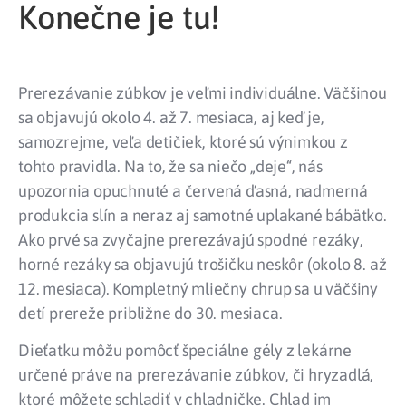
Konečne je tu!
Prerezávanie zúbkov je veľmi individuálne. Väčšinou
sa objavujú okolo 4. až 7. mesiaca, aj keď je,
samozrejme, veľa detičiek, ktoré sú výnimkou z
tohto pravidla. Na to, že sa niečo „deje“, nás
upozornia opuchnuté a červená ďasná, nadmerná
produkcia slín a neraz aj samotné uplakané bábätko.
Ako prvé sa zvyčajne prerezávajú spodné rezáky,
horné rezáky sa objavujú trošičku neskôr (okolo 8. až
12. mesiaca). Kompletný mliečny chrup sa u väčšiny
detí prereže približne do 30. mesiaca.
Dieťatku môžu pomôcť špeciálne gély z lekárne
určené práve na prerezávanie zúbkov, či hryzadlá,
ktoré môžete schladiť v chladničke. Chlad im