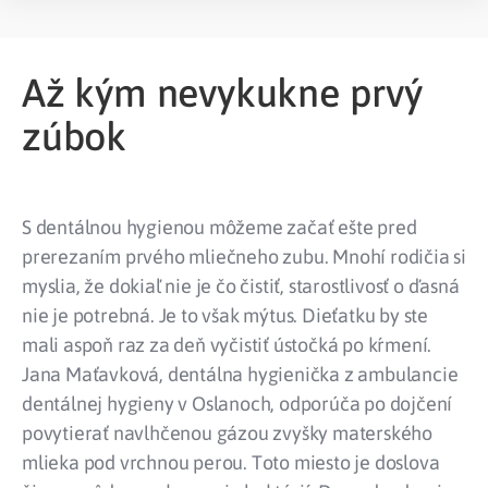
Až kým nevykukne prvý
zúbok
S dentálnou hygienou môžeme začať ešte pred
prerezaním prvého mliečneho zubu. Mnohí rodičia si
myslia, že dokiaľ nie je čo čistiť, starostlivosť o ďasná
nie je potrebná. Je to však mýtus. Dieťatku by ste
mali aspoň raz za deň vyčistiť ústočká po kŕmení.
Jana Maťavková, dentálna hygienička z ambulancie
dentálnej hygieny v Oslanoch, odporúča po dojčení
povytierať navlhčenou gázou zvyšky materského
mlieka pod vrchnou perou. Toto miesto je doslova