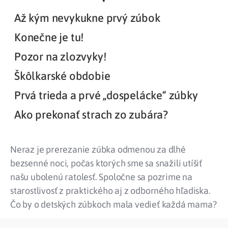
Až kým nevykukne prvý zúbok
Konečne je tu!
Pozor na zlozvyky!
Škôlkarské obdobie
Prvá trieda a prvé „dospelácke“ zúbky
Ako prekonať strach zo zubára?
Neraz je prerezanie zúbka odmenou za dlhé
bezsenné noci, počas ktorých sme sa snažili utíšiť
našu ubolenú ratolesť. Spoločne sa pozrime na
starostlivosť z praktického aj z odborného hľadiska.
Čo by o detských zúbkoch mala vedieť každá mama?