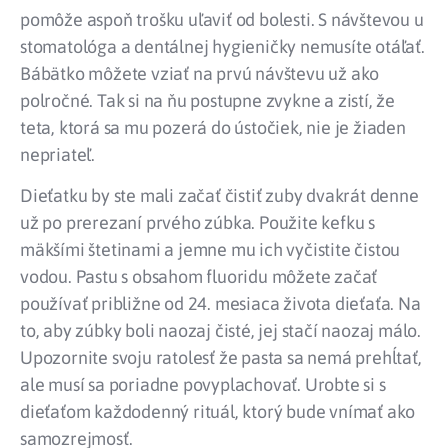
pomôže aspoň trošku uľaviť od bolesti. S návštevou u
stomatológa a dentálnej hygieničky nemusíte otáľať.
Bábätko môžete vziať na prvú návštevu už ako
polročné. Tak si na ňu postupne zvykne a zistí, že
teta, ktorá sa mu pozerá do ústočiek, nie je žiaden
nepriateľ.
Dieťatku by ste mali začať čistiť zuby dvakrát denne
už po prerezaní prvého zúbka. Použite kefku s
mäkšími štetinami a jemne mu ich vyčistite čistou
vodou. Pastu s obsahom fluoridu môžete začať
používať približne od 24. mesiaca života dieťaťa. Na
to, aby zúbky boli naozaj čisté, jej stačí naozaj málo.
Upozornite svoju ratolesť že pasta sa nemá prehĺtať,
ale musí sa poriadne povyplachovať. Urobte si s
dieťaťom každodenný rituál, ktorý bude vnímať ako
samozrejmosť.