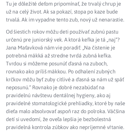
Tu je dôležité deťom pripomínať, že trvalý chrup je
už na celý život. Ak sa pokazí, stopa po kaze bude
trvalá. Ak im vypadne tento zub, nový už nenarastie.
Od šiestich rokov môžu deti používať zubnú pastu
určenú pre juniorský vek. A ktorá kefka je tá „naj“?
Jana Maťavková nám vie poradiť: „Na čistenie je
potrebná mäkká až stredne tvrdá zubná kefka.
Tvrdou si môžeme posunúť ďasná na zuboch,
rovnako ako príliš mäkkou. Po odhalení zubných
krčkov môžu byť zuby citlivé a ďasná sa nám už späť
neposunú.“ Rovnako je dobré nezabúdať na
pravidelnú návštevu dentálnej hygieny, ako aj
pravidelné stomatologické prehliadky, ktoré by naše
dieťa malo absolvovať aspoň raz do polroka. Väčšina
detí si uvedomí, že oveľa lepšia je bezbolestná
pravidelná kontrola zúbkov ako nepríjemné vŕtanie.