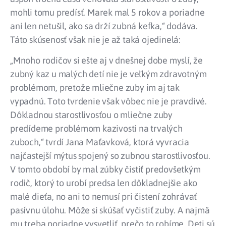
mohli tomu predísť. Marek mal 5 rokov a poriadne
ani len netušil, ako sa drží zubná kefka,“ dodáva.
Táto skúsenosť však nie je až taká ojedinelá:
„Mnoho rodičov si ešte aj v dnešnej dobe myslí, že
zubný kaz u malých detí nie je veľkým zdravotným
problémom, pretože mliečne zuby im aj tak
vypadnú. Toto tvrdenie však vôbec nie je pravdivé.
Dôkladnou starostlivosťou o mliečne zuby
predídeme problémom kazivosti na trvalých
zuboch,“ tvrdí Jana Maťavková, ktorá vyvracia
najčastejší mýtus spojený so zubnou starostlivosťou.
V tomto období by mal zúbky čistiť predovšetkým
rodič, ktorý to urobí predsa len dôkladnejšie ako
malé dieťa, no ani to nemusí pri čistení zohrávať
pasívnu úlohu. Môže si skúšať vyčistiť zuby. A najmä
mu treba poriadne vysvetliť, prečo to robíme. Deti sú