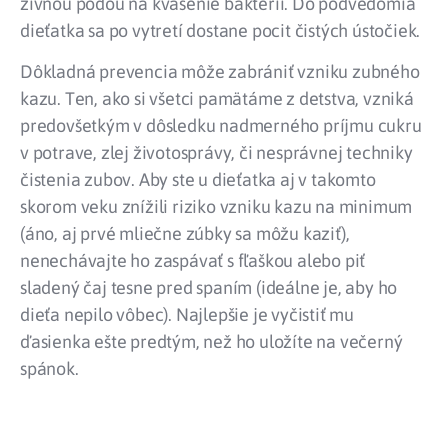
živnou pôdou na kvasenie baktérií. Do podvedomia
dieťatka sa po vytretí dostane pocit čistých ústočiek.
Dôkladná prevencia môže zabrániť vzniku zubného
kazu. Ten, ako si všetci pamätáme z detstva, vzniká
predovšetkým v dôsledku nadmerného príjmu cukru
v potrave, zlej životosprávy, či nesprávnej techniky
čistenia zubov. Aby ste u dieťatka aj v takomto
skorom veku znížili riziko vzniku kazu na minimum
(áno, aj prvé mliečne zúbky sa môžu kaziť),
nenechávajte ho zaspávať s fľaškou alebo piť
sladený čaj tesne pred spaním (ideálne je, aby ho
dieťa nepilo vôbec). Najlepšie je vyčistiť mu
ďasienka ešte predtým, než ho uložíte na večerný
spánok.