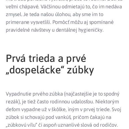
veľmi chápavé. Väčšinou odmietajú to, čo im nedáva
zmysel. Je teda našou úlohou, aby sme im to
primerane vysvetlili. Pomôcť môžu aj spomínané
pravidelné návštevy u dentálnej hygieničky.
Prvá trieda a prvé
„dospelácke“ zúbky
Vypadnutie prvého zúbka (najčastejšie je to spodný
rezák), je tiež často rodinnou udalosťou. Niektorým
deťom vypadne už v škôlke, iným v prvej triede. Svoj
zúbok si schovajú pod vankúš, pričom čakajú na
„zúbkovú vílu“ či aspoň uznanlivé slová od rodičov.