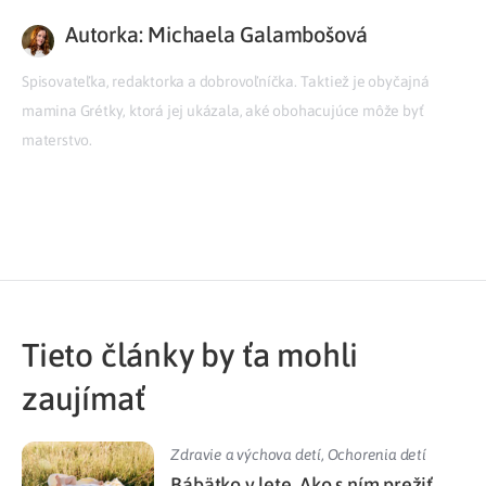
Autorka: Michaela Galambošová
Spisovateľka, redaktorka a dobrovoľníčka. Taktiež je obyčajná
mamina Grétky, ktorá jej ukázala, aké obohacujúce môže byť
materstvo.
Tieto články by ťa mohli
zaujímať
Zdravie a výchova detí
,
Ochorenia detí
Bábätko v lete. Ako s ním prežiť