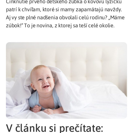
Cinknutie prvého detského zúbka o kovovú lyžičku
patrí k chvíľam, ktoré si mamy zapamätajú navždy.
Aj vy ste plné nadšenia obvolali celú rodinu? „Máme
zúbok!“ To je novina, z ktorej sa teší celé okolie.
V článku si prečítate: