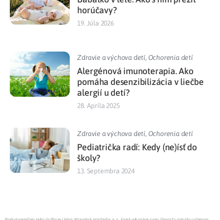
horúčavy?
19. Júla 2026
Zdravie a výchova detí
,
Ochorenia detí
Alergénová imunoterapia. Ako
pomáha desenzibilizácia v liečbe
alergií u detí?
28. Apríla 2025
Zdravie a výchova detí
,
Ochorenia detí
Pediatrička radí: Kedy (ne)ísť do
školy?
13. Septembra 2024
Poskytovateľom tejto služby je Union zdravotná poisťovňa, a. s., ktorá vykonáva svoju činnosť v rozsahu určenom