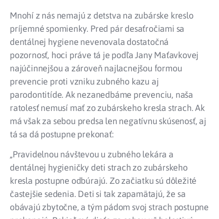
Mnohí z nás nemajú z detstva na zubárske kreslo
príjemné spomienky. Pred pár desaťročiami sa
dentálnej hygiene nevenovala dostatočná
pozornosť, hoci práve tá je podľa Jany Maťavkovej
najúčinnejšou a zároveň najlacnejšou formou
prevencie proti vzniku zubného kazu aj
parodontitíde. Ak nezanedbáme prevenciu, naša
ratolesť nemusí mať zo zubárskeho kresla strach. Ak
má však za sebou predsa len negatívnu skúsenosť, aj
tá sa dá postupne prekonať:
„Pravidelnou návštevou u zubného lekára a
dentálnej hygieničky deti strach zo zubárskeho
kresla postupne odbúrajú. Zo začiatku sú dôležité
častejšie sedenia. Deti si tak zapamätajú, že sa
obávajú zbytočne, a tým pádom svoj strach postupne