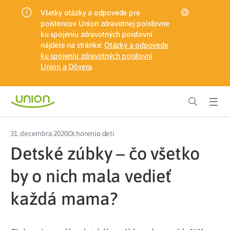
Všetky otázky a odpovede pre
poistencov Union zdravotnej poisťovne
ku spojeniu zdravotných poisťovní
nájdete na stránke:
Otázky a odpovede
ku spojeniu zdravotných poisťovní
Union a Dôvera
.
31. decembra 2020
Ochorenia detí
Detské zúbky – čo všetko
by o nich mala vedieť
každá mama?