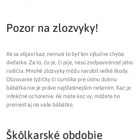
Pozor na zlozvyky!
Ak sa objaví kaz, nemusí to byť len výlučne chyba
dieťatka. Za to, čo je, či pije, nesú zodpovednosť jeho
rodičia. Mnohé zlozvyky môžu narobiť veľké škody.
Olizovanie lyžičky či cumlíka pre ústnu dutinu
bábätka nie je práve najšťastnejším riešením. Kaz je
infekčné ochorenie. Ak máte kaz vy, môžete ho
preniesť aj na vaše bábätko.
Škôlkarské obdobie