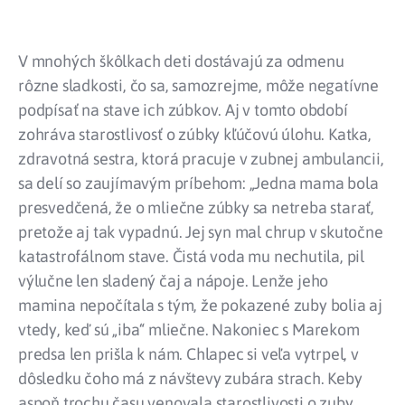
V mnohých škôlkach deti dostávajú za odmenu
rôzne sladkosti, čo sa, samozrejme, môže negatívne
podpísať na stave ich zúbkov. Aj v tomto období
zohráva starostlivosť o zúbky kľúčovú úlohu. Katka,
zdravotná sestra, ktorá pracuje v zubnej ambulancii,
sa delí so zaujímavým príbehom: „Jedna mama bola
presvedčená, že o mliečne zúbky sa netreba starať,
pretože aj tak vypadnú. Jej syn mal chrup v skutočne
katastrofálnom stave. Čistá voda mu nechutila, pil
výlučne len sladený čaj a nápoje. Lenže jeho
mamina nepočítala s tým, že pokazené zuby bolia aj
vtedy, keď sú „iba“ mliečne. Nakoniec s Marekom
predsa len prišla k nám. Chlapec si veľa vytrpel, v
dôsledku čoho má z návštevy zubára strach. Keby
aspoň trochu času venovala starostlivosti o zuby,