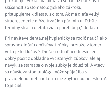
prekonajú. Pokiaľ má dieťa za sebou už bolestivú
skúsenosť zo stomatologického zákroku,
pristupujeme k dieťaťu s citom. Ak má dieťa veľký
strach, sedenie môže trvať len pár minút. Dlhšie
termíny strach dieťaťa viacej prehlbujú,“ dodáva.
Pri návšteve dentálnej hygieničky sa rodič naučí, ako
správne dieťaťu dočisťovať zúbky, pretože v tomto
veku je to kľúčové. Dieťa si odtiaľ neodnesie len
dobrý pocit z dôkladne vyčistených zúbkov, ale aj
návyk, že starať sa o svoje zúbky je dôležité. A vtedy
sa návšteva stomatológa môže spájať iba s
pravidelnou prehliadkou a nie zbytočnou bolesťou. A
to je cieľ.