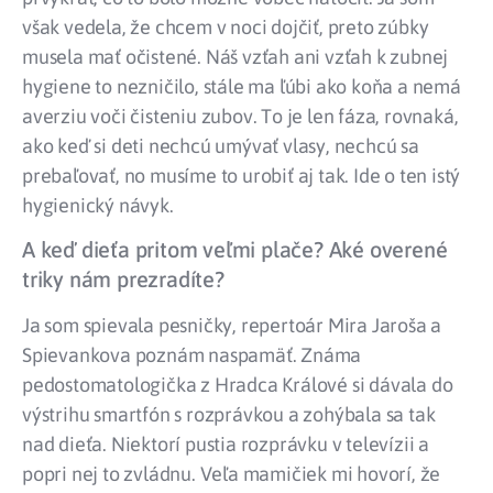
však vedela, že chcem v noci dojčiť, preto zúbky
musela mať očistené. Náš vzťah ani vzťah k zubnej
hygiene to nezničilo, stále ma ľúbi ako koňa a nemá
averziu voči čisteniu zubov. To je len fáza, rovnaká,
ako keď si deti nechcú umývať vlasy, nechcú sa
prebaľovať, no musíme to urobiť aj tak. Ide o ten istý
hygienický návyk.
A keď dieťa pritom veľmi plače? Aké overené
triky nám prezradíte?
Ja som spievala pesničky, repertoár Mira Jaroša a
Spievankova poznám naspamäť. Známa
pedostomatologička z Hradca Králové si dávala do
výstrihu smartfón s rozprávkou a zohýbala sa tak
nad dieťa. Niektorí pustia rozprávku v televízii a
popri nej to zvládnu. Veľa mamičiek mi hovorí, že