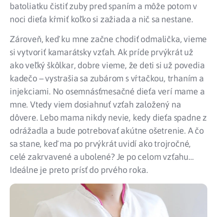
batoliatku čistiť zuby pred spaním a môže potom v
noci dieťa kŕmiť koľko si zažiada a nič sa nestane.
Zároveň, keď ku mne začne chodiť odmalička, vieme
si vytvoriť kamarátsky vzťah. Ak príde prvýkrát už
ako veľký škôlkar, dobre vieme, že deti si už povedia
kadečo – vystrašia sa zubárom s vŕtačkou, trhaním a
injekciami. No osemnásťmesačné dieťa verí mame a
mne. Vtedy viem dosiahnuť vzťah založený na
dôvere. Lebo mama nikdy nevie, kedy dieťa spadne z
odrážadla a bude potrebovať akútne ošetrenie. A čo
sa stane, keď ma po prvýkrát uvidí ako trojročné,
celé zakrvavené a ubolené? Je po celom vzťahu…
Ideálne je preto prísť do prvého roka.