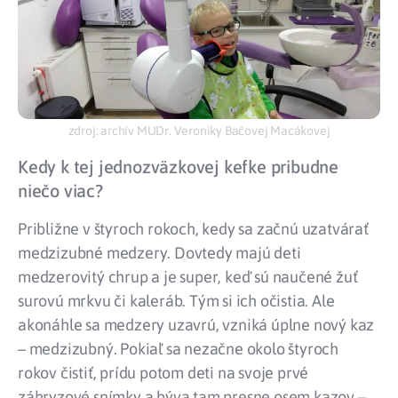
zdroj: archív MUDr. Veroniky Bačovej Macákovej
Kedy k tej jednozväzkovej kefke pribudne
niečo viac?
Približne v štyroch rokoch, kedy sa začnú uzatvárať
medzizubné medzery. Dovtedy majú deti
medzerovitý chrup a je super, keď sú naučené žuť
surovú mrkvu či kaleráb. Tým si ich očistia. Ale
akonáhle sa medzery uzavrú, vzniká úplne nový kaz
– medzizubný. Pokiaľ sa nezačne okolo štyroch
rokov čistiť, prídu potom deti na svoje prvé
záhryzové snímky a býva tam presne osem kazov –