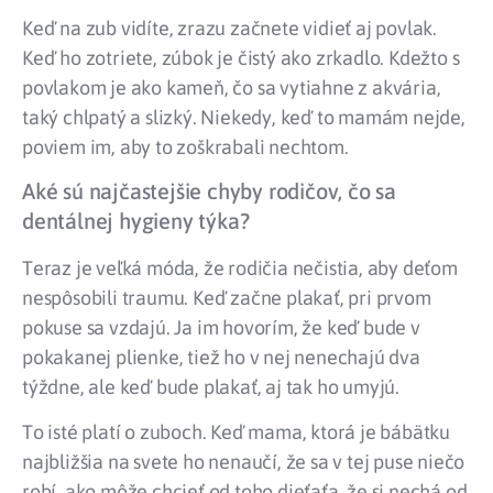
Keď na zub vidíte, zrazu začnete vidieť aj povlak.
Keď ho zotriete, zúbok je čistý ako zrkadlo. Kdežto s
povlakom je ako kameň, čo sa vytiahne z akvária,
taký chlpatý a slizký. Niekedy, keď to mamám nejde,
poviem im, aby to zoškrabali nechtom.
Aké sú najčastejšie chyby rodičov, čo sa
dentálnej hygieny týka?
Teraz je veľká móda, že rodičia nečistia, aby deťom
nespôsobili traumu. Keď začne plakať, pri prvom
pokuse sa vzdajú. Ja im hovorím, že keď bude v
pokakanej plienke, tiež ho v nej nenechajú dva
týždne, ale keď bude plakať, aj tak ho umyjú.
To isté platí o zuboch. Keď mama, ktorá je bábätku
najbližšia na svete ho nenaučí, že sa v tej puse niečo
robí, ako môže chcieť od toho dieťaťa, že si nechá od