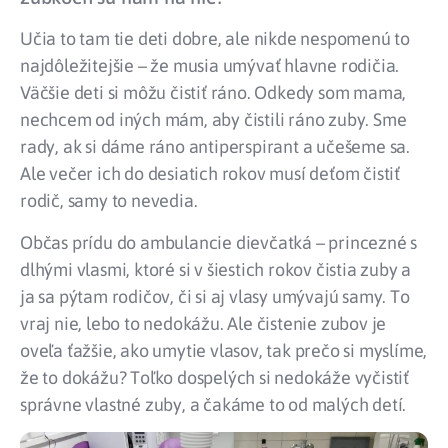
Učia to tam tie deti dobre, ale nikde nespomenú to
najdôležitejšie – že musia umývať hlavne rodičia.
Väčšie deti si môžu čistiť ráno. Odkedy som mama,
nechcem od iných mám, aby čistili ráno zuby. Sme
rady, ak si dáme ráno antiperspirant a učešeme sa.
Ale večer ich do desiatich rokov musí deťom čistiť
rodič, samy to nevedia.
Občas prídu do ambulancie dievčatká – princezné s
dlhými vlasmi, ktoré si v šiestich rokov čistia zuby a
ja sa pýtam rodičov, či si aj vlasy umývajú samy. To
vraj nie, lebo to nedokážu. Ale čistenie zubov je
oveľa ťažšie, ako umytie vlasov, tak prečo si myslíme,
že to dokážu? Toľko dospelých si nedokáže vyčistiť
správne vlastné zuby, a čakáme to od malých detí.