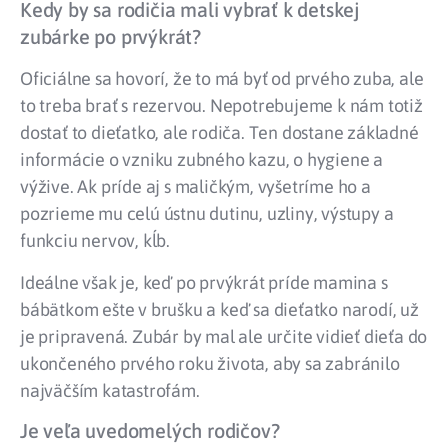
Kedy by sa rodičia mali vybrať k detskej
zubárke po prvýkrát?
Oficiálne sa hovorí, že to má byť od prvého zuba, ale
to treba brať s rezervou. Nepotrebujeme k nám totiž
dostať to dieťatko, ale rodiča. Ten dostane základné
informácie o vzniku zubného kazu, o hygiene a
výžive. Ak príde aj s maličkým, vyšetríme ho a
pozrieme mu celú ústnu dutinu, uzliny, výstupy a
funkciu nervov, kĺb.
Ideálne však je, keď po prvýkrát príde mamina s
bábätkom ešte v brušku a keď sa dieťatko narodí, už
je pripravená. Zubár by mal ale určite vidieť dieťa do
ukončeného prvého roku života, aby sa zabránilo
najväčším katastrofám.
Je veľa uvedomelých rodičov?