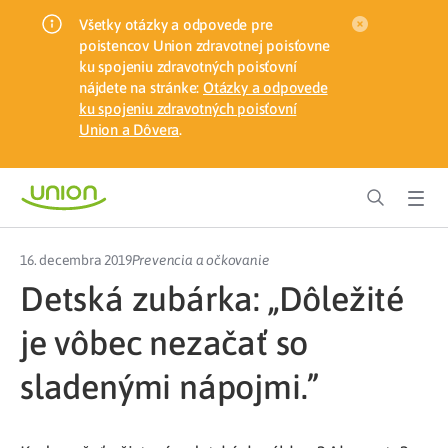
Všetky otázky a odpovede pre
poistencov Union zdravotnej poisťovne
ku spojeniu zdravotných poisťovní
nájdete na stránke:
Otázky a odpovede
ku spojeniu zdravotných poisťovní
Union a Dôvera
.
16. decembra 2019
Prevencia a očkovanie
Detská zubárka: „Dôležité
je vôbec nezačať so
sladenými nápojmi.”