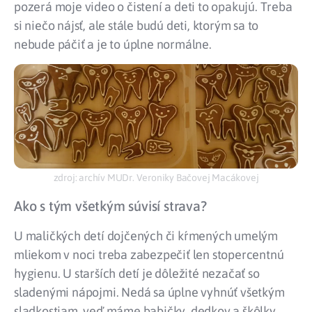
pozerá moje video o čistení a deti to opakujú. Treba
si niečo nájsť, ale stále budú deti, ktorým sa to
nebude páčiť a je to úplne normálne.
zdroj: archív MUDr. Veroniky Bačovej Macákovej
Ako s tým všetkým súvisí strava?
U maličkých detí dojčených či kŕmených umelým
mliekom v noci treba zabezpečiť len stopercentnú
hygienu. U starších detí je dôležité nezačať so
sladenými nápojmi. Nedá sa úplne vyhnúť všetkým
sladkostiam, veď máme babičky, dedkov a škôlky.