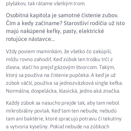
plyšákov, tak rátame všetkým trom.
Osobitná kapitola je samotné čistenie zubov.
Čím a kedy začíname? Starostliví rodičia už isto
majú nakúpené kefky, pasty, elektrické
rotujúce nástavce…
Vždy poviem maminkám, že všetko čo zakúpili,
môžu rovno zahodiť. Keď zúbok len trošku trčí z
ďasna, stačí ho prejsť gázovým štvorcom. Takým,
ktorý sa používa na čistenie pupčeka. A keď je už
zúbok väčší, používa sa jednozväzková single kefka.
Normálna, dospelácka, klasická, jedno aká značka.
Každý zúbok sa nasucho prejde tak, aby tam nebol
mikrobiálny povlak. Keď tam ten nebude, nebudú
tam ani baktérie, ktoré spracujú potravu či tekutiny
a vytvoria kyseliny. Pokiaľ nebude na zúbkoch