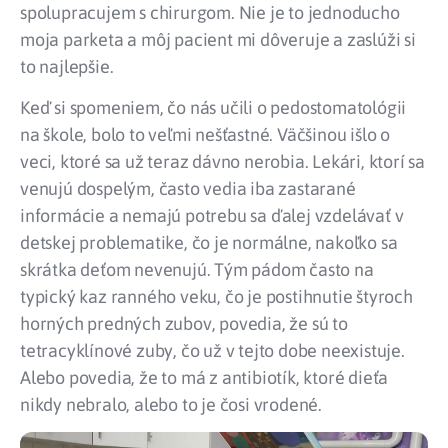
spolupracujem s chirurgom. Nie je to jednoducho
moja parketa a môj pacient mi dôveruje a zaslúži si
to najlepšie.
Keď si spomeniem, čo nás učili o pedostomatológii
na škole, bolo to veľmi nešťastné. Väčšinou išlo o
veci, ktoré sa už teraz dávno nerobia. Lekári, ktorí sa
venujú dospelým, často vedia iba zastarané
informácie a nemajú potrebu sa ďalej vzdelávať v
detskej problematike, čo je normálne, nakoľko sa
skrátka deťom nevenujú. Tým pádom často na
typický kaz ranného veku, čo je postihnutie štyroch
horných predných zubov, povedia, že sú to
tetracyklínové zuby, čo už v tejto dobe neexistuje.
Alebo povedia, že to má z antibiotík, ktoré dieťa
nikdy nebralo, alebo to je čosi vrodené.