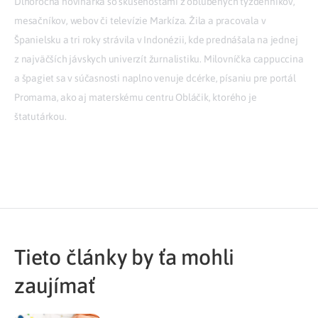
Dlhoročná novinárka so skúsenosťami z obľúbených týždenníkov,
mesačníkov, webov či televízie Markíza. Žila a pracovala v
Španielsku a tri roky strávila v Indonézii, kde prednášala na jednej
z najväčších jávskych univerzít žurnalistiku. Milovníčka cappuccina
a špagiet sa v súčasnosti naplno venuje dcérke, písaniu pre portál
Promama, ako aj materskému centru Obláčik, ktorého je
štatutárkou.
Tieto články by ťa mohli
zaujímať