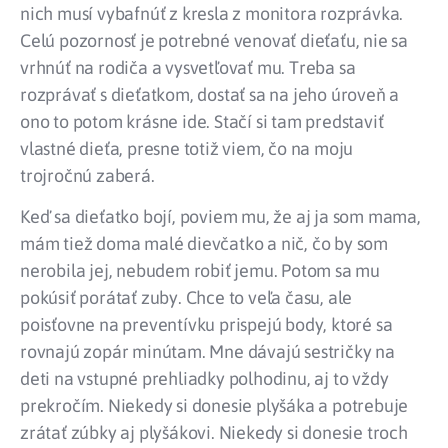
nich musí vybafnúť z kresla z monitora rozprávka.
Celú pozornosť je potrebné venovať dieťaťu, nie sa
vrhnúť na rodiča a vysvetľovať mu. Treba sa
rozprávať s dieťatkom, dostať sa na jeho úroveň a
ono to potom krásne ide. Stačí si tam predstaviť
vlastné dieťa, presne totiž viem, čo na moju
trojročnú zaberá.
Keď sa dieťatko bojí, poviem mu, že aj ja som mama,
mám tiež doma malé dievčatko a nič, čo by som
nerobila jej, nebudem robiť jemu. Potom sa mu
pokúsiť porátať zuby. Chce to veľa času, ale
poisťovne na preventívku prispejú body, ktoré sa
rovnajú zopár minútam. Mne dávajú sestričky na
deti na vstupné prehliadky polhodinu, aj to vždy
prekročím. Niekedy si donesie plyšáka a potrebuje
zrátať zúbky aj plyšákovi. Niekedy si donesie troch