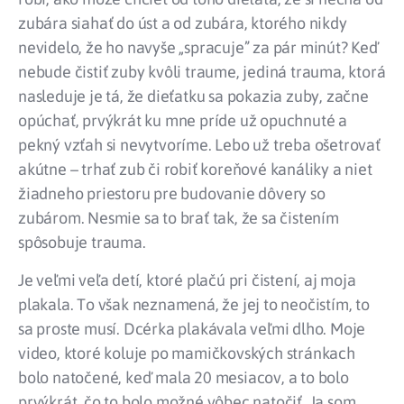
zubára siahať do úst a od zubára, ktorého nikdy
nevidelo, že ho navyše „spracuje” za pár minút? Keď
nebude čistiť zuby kvôli traume, jediná trauma, ktorá
nasleduje je tá, že dieťatku sa pokazia zuby, začne
opúchať, prvýkrát ku mne príde už opuchnuté a
pekný vzťah si nevytvoríme. Lebo už treba ošetrovať
akútne – trhať zub či robiť koreňové kanáliky a niet
žiadneho priestoru pre budovanie dôvery so
zubárom. Nesmie sa to brať tak, že sa čistením
spôsobuje trauma.
Je veľmi veľa detí, ktoré plačú pri čistení, aj moja
plakala. To však neznamená, že jej to neočistím, to
sa proste musí. Dcérka plakávala veľmi dlho. Moje
video, ktoré koluje po mamičkovských stránkach
bolo natočené, keď mala 20 mesiacov, a to bolo
prvýkrát, čo to bolo možné vôbec natočiť. Ja som