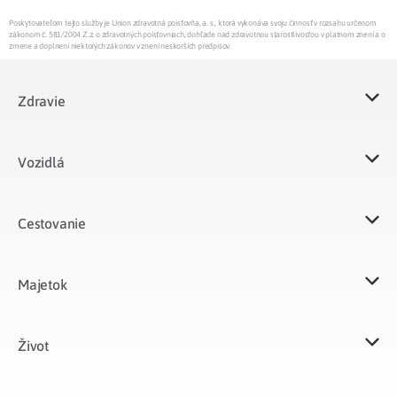
Poskytovateľom tejto služby je Union zdravotná poisťovňa, a. s., ktorá vykonáva svoju činnosť v rozsahu určenom
zákonom č. 581/2004 Z.z. o zdravotných poisťovniach, dohľade nad zdravotnou starostlivosťou v platnom znení a o
zmene a doplnení niektorých zákonov v znení neskorších predpisov.
Zdravie
Vozidlá​
Cestovanie
Majetok​
Život​