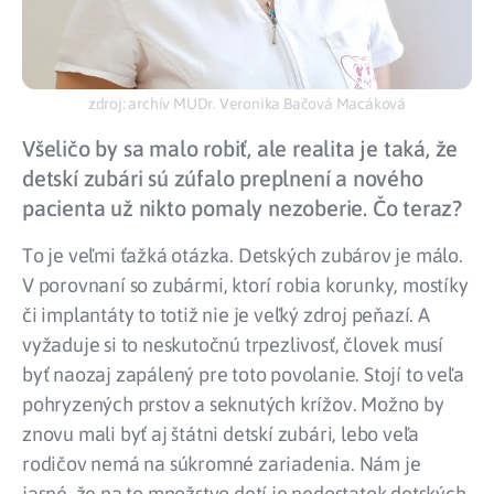
zdroj: archív MUDr. Veronika Bačová Macáková
Všeličo by sa malo robiť, ale realita je taká, že
detskí zubári sú zúfalo preplnení a nového
pacienta už nikto pomaly nezoberie. Čo teraz?
To je veľmi ťažká otázka. Detských zubárov je málo.
V porovnaní so zubármi, ktorí robia korunky, mostíky
či implantáty to totiž nie je veľký zdroj peňazí. A
vyžaduje si to neskutočnú trpezlivosť, človek musí
byť naozaj zapálený pre toto povolanie. Stojí to veľa
pohryzených prstov a seknutých krížov. Možno by
znovu mali byť aj štátni detskí zubári, lebo veľa
rodičov nemá na súkromné zariadenia. Nám je
jasné, že na to množstvo detí je nedostatok detských