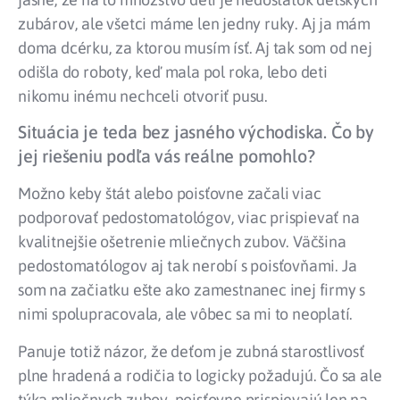
zubárov, ale všetci máme len jedny ruky. Aj ja mám
doma dcérku, za ktorou musím ísť. Aj tak som od nej
odišla do roboty, keď mala pol roka, lebo deti
nikomu inému nechceli otvoriť pusu.
Situácia je teda bez jasného východiska. Čo by
jej riešeniu podľa vás reálne pomohlo?
Možno keby štát alebo poisťovne začali viac
podporovať pedostomatológov, viac prispievať na
kvalitnejšie ošetrenie mliečnych zubov. Väčšina
pedostomatólogov aj tak nerobí s poisťovňami. Ja
som na začiatku ešte ako zamestnanec inej firmy s
nimi spolupracovala, ale vôbec sa mi to neoplatí.
Panuje totiž názor, že deťom je zubná starostlivosť
plne hradená a rodičia to logicky požadujú. Čo sa ale
týka mliečnych zubov, poisťovne prispievajú len na