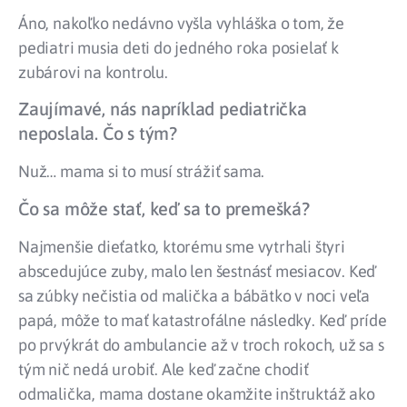
Áno, nakoľko nedávno vyšla vyhláška o tom, že
pediatri musia deti do jedného roka posielať k
zubárovi na kontrolu.
Zaujímavé, nás napríklad pediatrička
neposlala. Čo s tým?
Nuž… mama si to musí strážiť sama.
Čo sa môže stať, keď sa to premešká?
Najmenšie dieťatko, ktorému sme vytrhali štyri
abscedujúce zuby, malo len šestnásť mesiacov. Keď
sa zúbky nečistia od malička a bábätko v noci veľa
papá, môže to mať katastrofálne následky. Keď príde
po prvýkrát do ambulancie až v troch rokoch, už sa s
tým nič nedá urobiť. Ale keď začne chodiť
odmalička, mama dostane okamžite inštruktáž ako