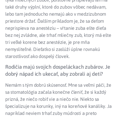
také druhy výplní, ktoré do zubov vôbec nedávam,
lebo tam jednoducho nemajú ako v medzizubnom
priestore držať. Ďalším príkladom je, že sa deťom
neprispieva na anestéziu – vŕtanie zuba ešte dieťa
bez nej zvládne, ale trhať mliečny zub, ktorý má ešte
tri veľké korene bez anestézie, je pre mňa
nemysliteľné. Dieťatko si zaslúži úplne rovnakú
starostlivosť ako dospelý človek.
Rodičia majú svojich dospeláckach zubárov. Je
dobrý nápad ich ukecať, aby zobrali aj deti?
Nemám s tým dobrú skúsenosť. Mne sa veľmi páči, že
sa stomatológia začala konečne členiť, že si každý
prizná, že niečo robiť vie a niečo nie. Niekto sa
špecializuje na korunky, iný na koreňové kanáliky. Ja
napríklad neviem trhať zuby múdrosti a preto