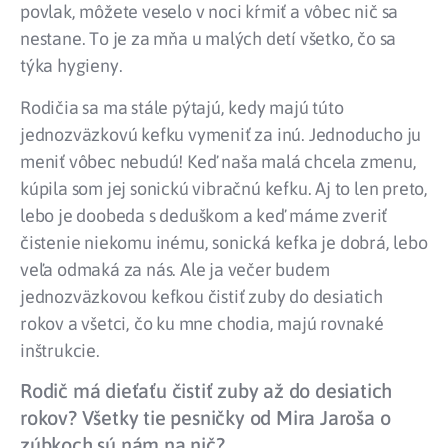
povlak, môžete veselo v noci kŕmiť a vôbec nič sa
nestane. To je za mňa u malých detí všetko, čo sa
týka hygieny.
Rodičia sa ma stále pýtajú, kedy majú túto
jednozväzkovú kefku vymeniť za inú. Jednoducho ju
meniť vôbec nebudú! Keď naša malá chcela zmenu,
kúpila som jej sonickú vibračnú kefku. Aj to len preto,
lebo je doobeda s deduškom a keď máme zveriť
čistenie niekomu inému, sonická kefka je dobrá, lebo
veľa odmaká za nás. Ale ja večer budem
jednozväzkovou kefkou čistiť zuby do desiatich
rokov a všetci, čo ku mne chodia, majú rovnaké
inštrukcie.
Rodič má dieťaťu čistiť zuby až do desiatich
rokov? Všetky tie pesničky od Mira Jaroša o
zúbkoch sú nám na nič?