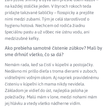
na každej stoličke jeden. V štyroch rokoch teda
pridajte takzvané šabličky – flosspicky a prejdite
nimi medzi zubami. Tým je celá starostlivosť o
hygienu hotová. Nechcem od rodiča žiadnu
špeciálnu pastu a už vôbec nie ústnu vodu, ani
medzizubné kefky.
Ako prebieha samotné čistenie zúbkov? Mali by
sme drhnúť všetko, čo sa dá?
Nemám rada, keď sa čistí v kúpeľni a postojačky.
Nedávno mi prišlo dieťa s troma dierami v zuboch,
viditeľnými voľným okom. Aj napriek pravidelnému
čisteniu v kúpeľni ich mama nikdy nevidela.
Základom je vidieť do úst, najlepšia poloha je
poležiačky. Malú mám v lone, medzi nohami mám
jej hlávku a vtedy všetko nádherne vidím.