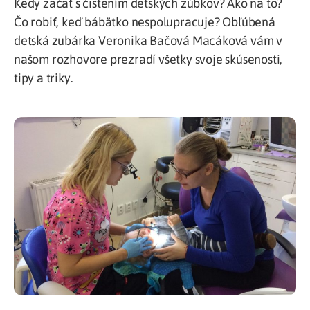
Kedy začať s čistením detských zúbkov? Ako na to?
Čo robiť, keď bábätko nespolupracuje? Obľúbená
detská zubárka Veronika Bačová Macáková vám v
našom rozhovore prezradí všetky svoje skúsenosti,
tipy a triky.