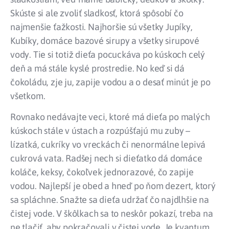
Skúste si ale zvoliť sladkosť, ktorá spôsobí čo
najmenšie ťažkosti. Najhoršie sú všetky Jupíky,
Kubíky, domáce bazové sirupy a všetky sirupové
vody. Tie si totiž dieťa pocuckáva po kúskoch celý
deň a má stále kyslé prostredie. No keď si dá
čokoládu, zje ju, zapije vodou a o desať minút je po
všetkom.
Rovnako nedávajte veci, ktoré má dieťa po malých
kúskoch stále v ústach a rozpúšťajú mu zuby –
lízatká, cukríky vo vreckách či nenormálne lepivá
cukrová vata. Radšej nech si dieťatko dá domáce
koláče, keksy, čokoľvek jednorazové, čo zapije
vodou. Najlepší je obed a hneď po ňom dezert, ktorý
sa spláchne. Snažte sa dieťa udržať čo najdlhšie na
čistej vode. V škôlkach sa to neskôr pokazí, treba na
ne tlačiť, aby pokračovali v čistej vode. Je kvantum