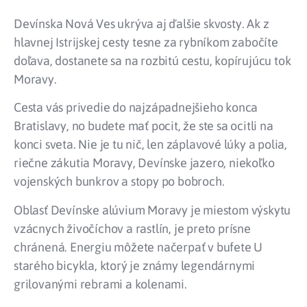
Devínska Nová Ves ukrýva aj ďalšie skvosty. Ak z
hlavnej Istrijskej cesty tesne za rybníkom zabočíte
doľava, dostanete sa na rozbitú cestu, kopírujúcu tok
Moravy.
Cesta vás privedie do najzápadnejšieho konca
Bratislavy, no budete mať pocit, že ste sa ocitli na
konci sveta. Nie je tu nič, len záplavové lúky a polia,
riečne zákutia Moravy, Devínske jazero, niekoľko
vojenských bunkrov a stopy po bobroch.
Oblasť Devínske alúvium Moravy je miestom výskytu
vzácnych živočíchov a rastlín, je preto prísne
chránená. Energiu môžete načerpať v bufete U
starého bicykla, ktorý je známy legendárnymi
grilovanými rebrami a kolenami.