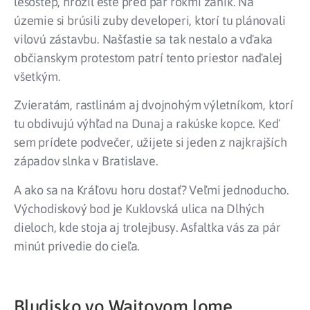
lesostep, hrozil ešte pred pár rokmi zánik. Na
územie si brúsili zuby developeri, ktorí tu plánovali
vilovú zástavbu. Našťastie sa tak nestalo a vďaka
občianskym protestom patrí tento priestor naďalej
všetkým.
Zvieratám, rastlinám aj dvojnohým výletníkom, ktorí
tu obdivujú výhľad na Dunaj a rakúske kopce. Keď
sem prídete podvečer, užijete si jeden z najkrajších
západov slnka v Bratislave.
A ako sa na Kráľovu horu dostať? Veľmi jednoducho.
Východiskový bod je Kuklovská ulica na Dlhých
dieloch, kde stoja aj trolejbusy. Asfaltka vás za pár
minút privedie do cieľa.
Bludisko vo Waitovom lome