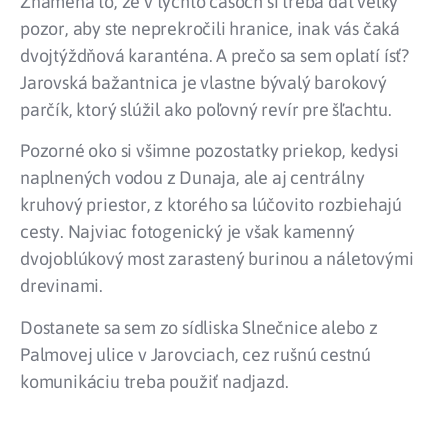
Znamená to, že v týchto časoch si treba dať veľký
pozor, aby ste neprekročili hranice, inak vás čaká
dvojtýždňová karanténa. A prečo sa sem oplatí ísť?
Jarovská bažantnica je vlastne bývalý barokový
parčík, ktorý slúžil ako poľovný revír pre šľachtu.
Pozorné oko si všimne pozostatky priekop, kedysi
naplnených vodou z Dunaja, ale aj centrálny
kruhový priestor, z ktorého sa lúčovito rozbiehajú
cesty. Najviac fotogenický je však kamenný
dvojoblúkový most zarastený burinou a náletovými
drevinami.
Dostanete sa sem zo sídliska Slnečnice alebo z
Palmovej ulice v Jarovciach, cez rušnú cestnú
komunikáciu treba použiť nadjazd.