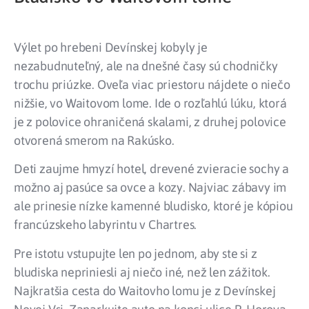
Výlet po hrebeni Devínskej kobyly je
nezabudnuteľný, ale na dnešné časy sú chodničky
trochu priúzke. Oveľa viac priestoru nájdete o niečo
nižšie, vo Waitovom lome. Ide o rozľahlú lúku, ktorá
je z polovice ohraničená skalami, z druhej polovice
otvorená smerom na Rakúsko.
Deti zaujme hmyzí hotel, drevené zvieracie sochy a
možno aj pasúce sa ovce a kozy. Najviac zábavy im
ale prinesie nízke kamenné bludisko, ktoré je kópiou
francúzskeho labyrintu v Chartres.
Pre istotu vstupujte len po jednom, aby ste si z
bludiska nepriniesli aj niečo iné, než len zážitok.
Najkratšia cesta do Waitovho lomu je z Devínskej