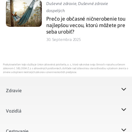
Duševné zdravie
,
Duševné zdravie
dospelých
Prečo je občasné ničnerobenie tou
najlepšou vecou, ktorú môžete pre
seba urobiť?
30. Septembra 2025
Poskytovateľom tejto služby je Union zdravotná poisťovňa, a. s., ktorá vykonáva svoju činnosť v rozsahu určenom
zákonom č. 581/2004 Z.z. o zdravotných poisťovniach, dohľade nad zdravotnou starostlivosťou v platnom znení a o
zmene a doplnení niektorých zákonov v znení neskorších predpisov.
Zdravie
Vozidlá​
Cestovanie