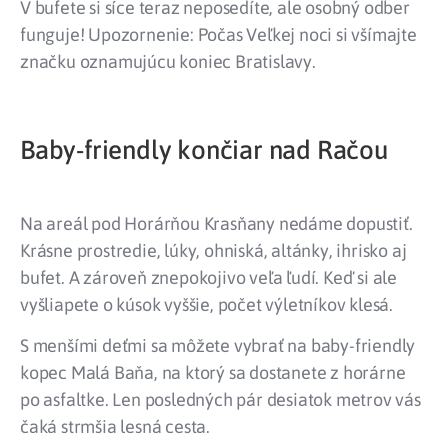
V bufete si síce teraz neposedíte, ale osobný odber
funguje! Upozornenie: Počas Veľkej noci si všímajte
značku oznamujúcu koniec Bratislavy.
Baby-friendly končiar nad Račou
Na areál pod Horárňou Krasňany nedáme dopustiť.
Krásne prostredie, lúky, ohniská, altánky, ihrisko aj
bufet. A zároveň znepokojivo veľa ľudí. Keď si ale
vyšliapete o kúsok vyššie, počet výletníkov klesá.
S menšími deťmi sa môžete vybrať na baby-friendly
kopec Malá Baňa, na ktorý sa dostanete z horárne
po asfaltke. Len posledných pár desiatok metrov vás
čaká strmšia lesná cesta.