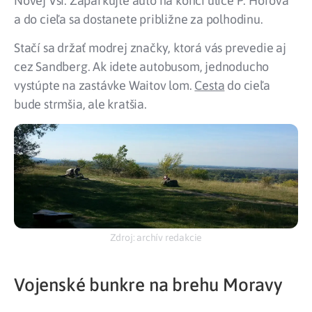
Novej Vsi. Zaparkujte auto na konci ulice P. Horova
a do cieľa sa dostanete približne za polhodinu.
Stačí sa držať modrej značky, ktorá vás prevedie aj
cez Sandberg. Ak idete autobusom, jednoducho
vystúpte na zastávke Waitov lom.
Cesta
do cieľa
bude strmšia, ale kratšia.
Zdroj: archív redakcie
Vojenské bunkre na brehu Moravy