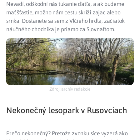
Nevadí, odškodní nás ťukanie ďatľa, a ak budeme
mať šťastie, možno nám cestu skríži zajac alebo
srnka. Dostanete sa sem z Vlčieho hrdla, začiatok
náučného chodníka je priamo za Slovnaftom.
Zdroj: archív redakcie
Nekonečný lesopark v Rusovciach
Prečo nekonečný? Pretože zvonku síce vyzerá ako