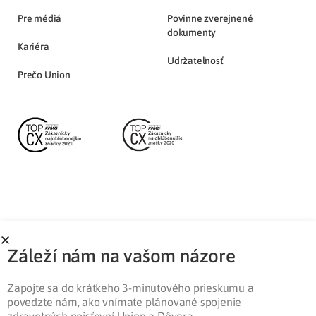
Pre médiá
Povinne zverejnené
dokumenty
Kariéra
Udržateľnosť
Prečo Union
Partnerská zóna
Ochrana osobných údajov
Záleží nám na vašom názore
Pre médiá
Cookies
Legislatíva
Zapojte sa do krátkeho 3-minutového prieskumu a
povedzte nám, ako vnímate plánované spojenie