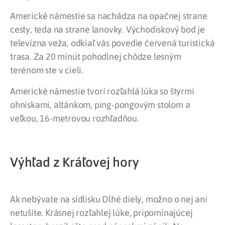
Americké námestie sa nachádza na opačnej strane
cesty, teda na strane lanovky. Východiskový bod je
televízna veža, odkiaľ vás povedie červená turistická
trasa. Za 20 minút pohodlnej chôdze lesným
terénom ste v cieli.
Americké námestie tvorí rozľahlá lúka so štyrmi
ohniskami, altánkom, ping-pongovým stolom a
veľkou, 16-metrovou rozhľadňou.
Výhľad z Kráľovej hory
Ak nebývate na sídlisku Dlhé diely, možno o nej ani
netušíte. Krásnej rozľahlej lúke, pripomínajúcej