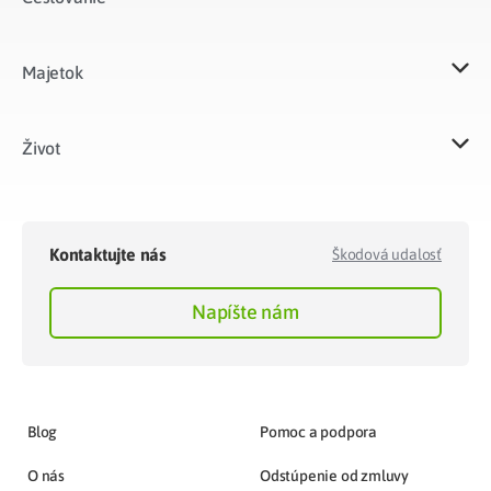
Majetok​
Život​
Kontaktujte nás
Škodová udalosť
Napíšte nám
Blog
Pomoc a podpora
O nás
Odstúpenie od zmluvy