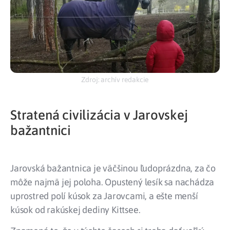
Zdroj: archív redakcie
Stratená civilizácia v Jarovskej
bažantnici
Jarovská bažantnica je väčšinou ľudoprázdna, za čo
môže najmä jej poloha. Opustený lesík sa nachádza
uprostred polí kúsok za Jarovcami, a ešte menší
kúsok od rakúskej dediny Kittsee.