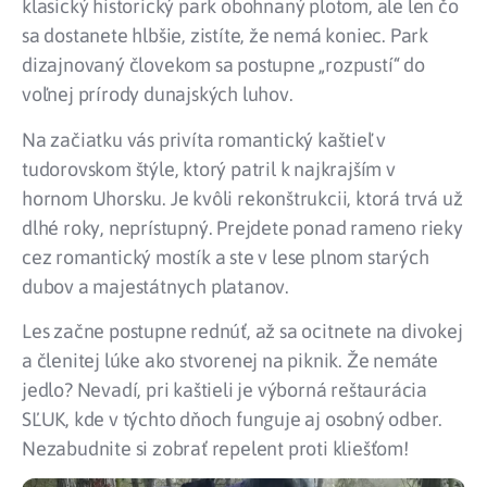
klasický historický park obohnaný plotom, ale len čo
sa dostanete hlbšie, zistíte, že nemá koniec. Park
dizajnovaný človekom sa postupne „rozpustí“ do
voľnej prírody dunajských luhov.
Na začiatku vás privíta romantický kaštieľ v
tudorovskom štýle, ktorý patril k najkrajším v
hornom Uhorsku. Je kvôli rekonštrukcii, ktorá trvá už
dlhé roky, neprístupný. Prejdete ponad rameno rieky
cez romantický mostík a ste v lese plnom starých
dubov a majestátnych platanov.
Les začne postupne rednúť, až sa ocitnete na divokej
a členitej lúke ako stvorenej na piknik. Že nemáte
jedlo? Nevadí, pri kaštieli je výborná reštaurácia
SĽUK, kde v týchto dňoch funguje aj osobný odber.
Nezabudnite si zobrať repelent proti kliešťom!