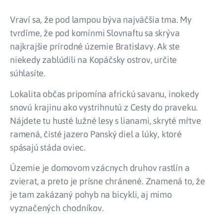
Vraví sa, že pod lampou býva najväčšia tma. My
tvrdíme, že pod komínmi Slovnaftu sa skrýva
najkrajšie prírodné územie Bratislavy. Ak ste
niekedy zablúdili na Kopáčsky ostrov, určite
súhlasíte.
Lokalita občas pripomína africkú savanu, inokedy
snovú krajinu ako vystrihnutú z Cesty do praveku.
Nájdete tu husté lužné lesy s lianami, skryté mŕtve
ramená, čisté jazero Panský diel a lúky, ktoré
spásajú stáda oviec.
Územie je domovom vzácnych druhov rastlín a
zvierat, a preto je prísne chránené. Znamená to, že
je tam zakázaný pohyb na bicykli, aj mimo
vyznačených chodníkov.