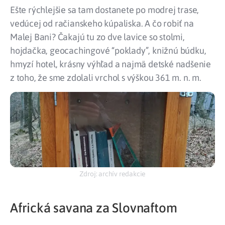
Ešte rýchlejšie sa tam dostanete po modrej trase,
vedúcej od račianskeho kúpaliska. A čo robiť na
Malej Bani? Čakajú tu zo dve lavice so stolmi,
hojdačka, geocachingové “poklady”, knižnú búdku,
hmyzí hotel, krásny výhľad a najmä detské nadšenie
z toho, že sme zdolali vrchol s výškou 361 m. n. m.
Zdroj: archív redakcie
Africká savana za Slovnaftom