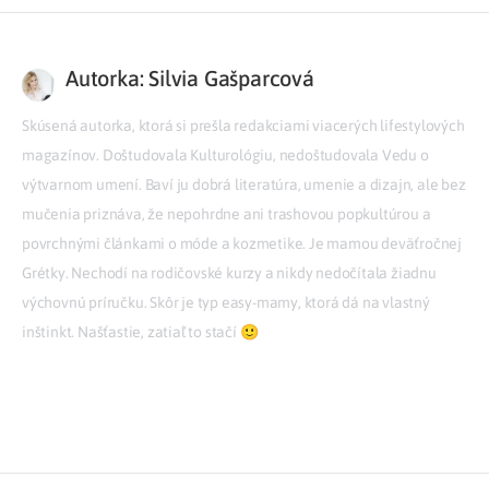
Autorka: Silvia Gašparcová
Skúsená autorka, ktorá si prešla redakciami viacerých lifestylových
magazínov. Doštudovala Kulturológiu, nedoštudovala Vedu o
výtvarnom umení. Baví ju dobrá literatúra, umenie a dizajn, ale bez
mučenia priznáva, že nepohrdne ani trashovou popkultúrou a
povrchnými článkami o móde a kozmetike. Je mamou deväťročnej
Grétky. Nechodí na rodičovské kurzy a nikdy nedočítala žiadnu
výchovnú príručku. Skôr je typ easy-mamy, ktorá dá na vlastný
inštinkt. Našťastie, zatiaľ to stačí 🙂