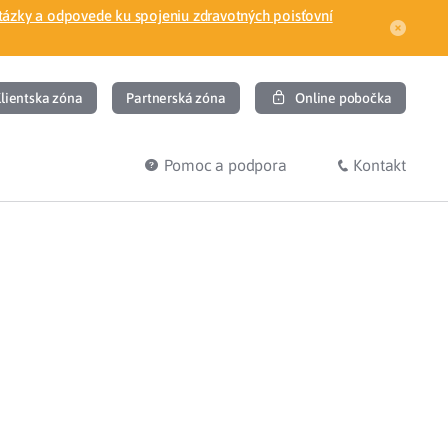
tázky a odpovede ku spojeniu zdravotných poisťovní
lientska zóna
Partnerská zóna
Online pobočka
Pomoc a podpora
Kontakt
DIŤ
HĽADÁM
ec
Overenie poistného vzťahu
Prihláška do zdravotnej poisťovne
osť
Zoznam dlžníkov
uvného lekára
Žiadosti a tlačivá