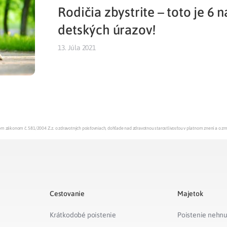
Rodičia zbystrite – toto je 6 n
Liečba v zahraničí
istenie pre cudzincov
detských úrazov!
13. Júla 2021
enom zákonom č. 581/2004 Z.z. o zdravotných poisťovniach, dohľade nad zdravotnou starostlivosťou v platnom znení a o z
Cestovanie
Majetok
Krátkodobé poistenie
Poistenie nehnu