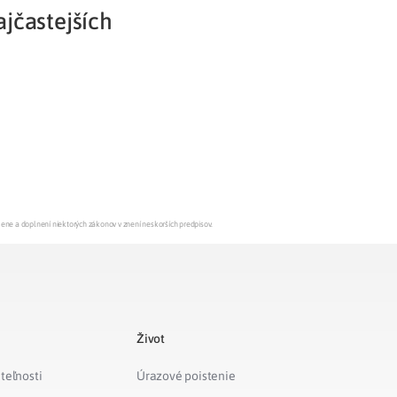
ajčastejších
Potvrdenie o neevidovaní
pohľadávky
mene a doplnení niektorých zákonov v znení neskorších predpisov.
Život
teľnosti
Úrazové poistenie