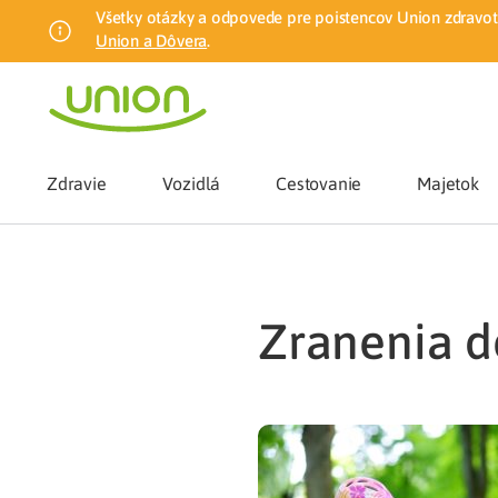
Všetky otázky a odpovede pre poistencov Union zdravotn
Union a Dôvera
.
Zdravie
Vozidlá
Cestovanie
Majetok
Benefity
zranenia d
Zmena zdrav
Union mobiln
Poistenie n