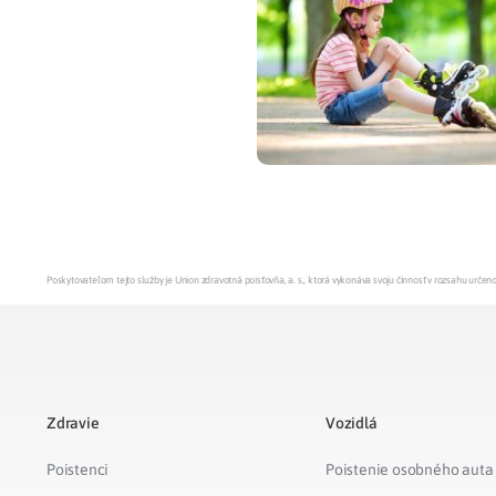
Zdravotné po
Prečo Union
Poskytovateľom tejto služby je Union zdravotná poisťovňa, a. s., ktorá vykonáva svoju činnosť v rozsahu urč
Zdravie
Vozidlá
Poistenci
Poistenie osobného auta