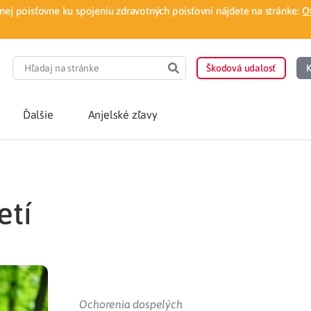
ej poisťovne ku spojeniu zdravotných poisťovní nájdete na stránke:
O
Škodová udalosť
K
Ďalšie
Anjelské zľavy
POTREBUJEM PORA
etí
Som nový poisten
otnej poisťovne
Vyhľadať lekára
á aplikácia
Kúpeľná starostliv
ovorodenca v pohodlí domova
Ošetrenie u nezml
Ochorenia dospelých