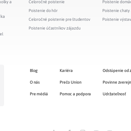
kolky a
Celoročné poistenie
Poistenie domá
Poistenie do hôr
Poistenie chaty
íka
Celoročné poistenie pre študentov
Poistenie výsta
Poistenie účastníkov zájazdu
el
Blog
Kariéra
Odstúpenie od 
O nás
Prečo Union
Povinne zverej
Pre médiá
Pomoc a podpora
Udržateľnosť