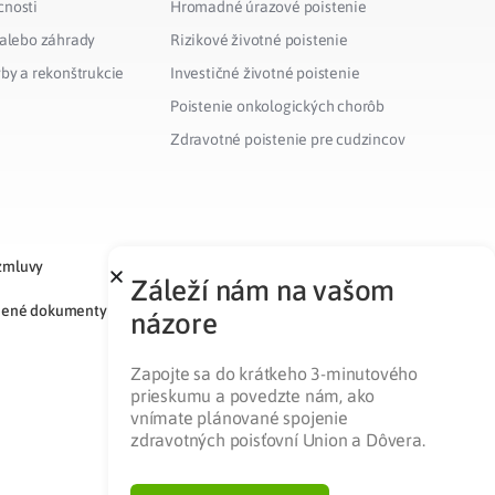
cnosti
Hromadné úrazové poistenie
 alebo záhrady
Rizikové životné poistenie
vby a rekonštrukcie
Investičné životné poistenie
Poistenie onkologických chorôb
Zdravotné poistenie pre cudzincov
zmluvy
Záleží nám na vašom
nené dokumenty
názore
Zapojte sa do krátkeho 3-minutového
prieskumu a povedzte nám, ako
vnímate plánované spojenie
zdravotných poisťovní Union a Dôvera.